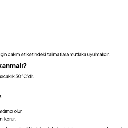
 için bakım etiketindeki talimatlara mutlaka uyulmalıdır.
kanmalı?
sıcaklık 30°C'dir.
r.
rdımcı olur.
ı korur.