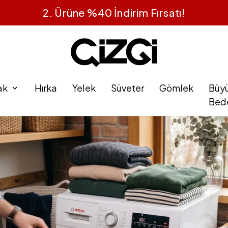
2. Ürüne %40 İndirim Fırsatı!
ak
Hırka
Yelek
Süveter
Gömlek
Büy
Bed