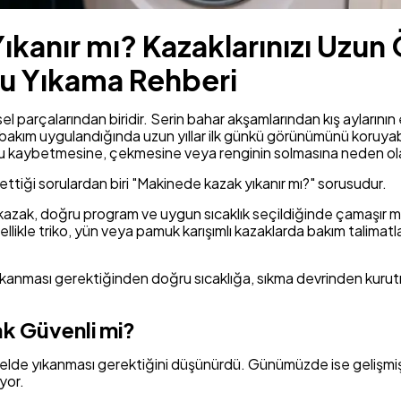
kanır mı? Kazaklarınızı Uzun
u Yıkama Rehberi
el parçalarından biridir. Serin bahar akşamlarından kış aylarının
kım uygulandığında uzun yıllar ilk günkü görünümünü koruyabilir
unu kaybetmesine, çekmesine veya renginin solmasına neden olab
ettiği sorulardan biri "Makinede kazak yıkanır mı?" sorusudur.
zak, doğru program ve uygun sıcaklık seçildiğinde çamaşır ma
zellikle triko, yün veya pamuk karışımlı kazaklarda bakım talimat
yıkanması gerektiğinden doğru sıcaklığa, sıkma devrinden kuru
k Güvenli mi?
ca elde yıkanması gerektiğini düşünürdü. Günümüzde ise gelişm
yor.