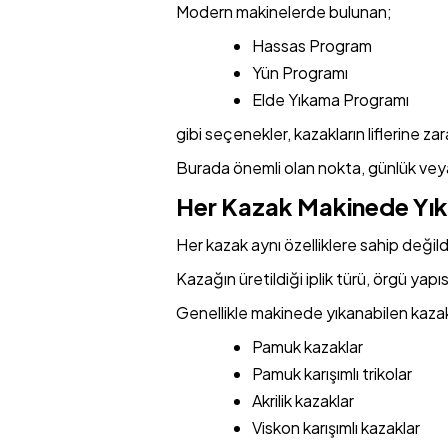
Modern makinelerde bulunan;
Hassas Program
Yün Programı
Elde Yıkama Programı
gibi seçenekler, kazakların liflerine 
Burada önemli olan nokta, günlük vey
Her Kazak Makinede Yıka
Her kazak aynı özelliklere sahip değildi
Kazağın üretildiği iplik türü, örgü yap
Genellikle makinede yıkanabilen kazak 
Pamuk kazaklar
Pamuk karışımlı trikolar
Akrilik kazaklar
Viskon karışımlı kazaklar