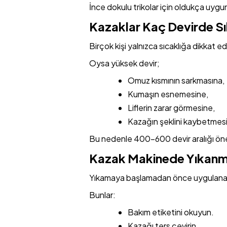
İnce dokulu trikolar için oldukça uygu
Kazaklar Kaç Devirde Sı
Birçok kişi yalnızca sıcaklığa dikkat e
Oysa yüksek devir;
Omuz kısmının sarkmasına,
Kumaşın esnemesine,
Liflerin zarar görmesine,
Kazağın şeklini kaybetmesi
Bu nedenle 400-600 devir aralığı öner
Kazak Makinede Yıkanm
Yıkamaya başlamadan önce uygulanaca
Bunlar:
Bakım etiketini okuyun.
Kazağı ters çevirin.