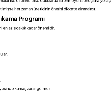
malar ise özellikle triko dokularda istenmeyen sonuçlara yol aça
rtilmişse her zaman üreticinin önerisi dikkate alınmalıdır.
 Yıkama Programı
en az sıcaklık kadar önemlidir.
ular.
.
sayesinde kumaş zarar görmez.