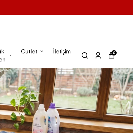
ük
Outlet
İletişim
0
en