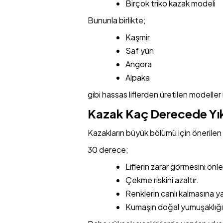
Birçok triko kazak modeli
Bununla birlikte;
Kaşmir
Saf yün
Angora
Alpaka
gibi hassas liflerden üretilen modeller
Kazak Kaç Derecede Yı
Kazakların büyük bölümü için önerilen 
30 derece;
Liflerin zarar görmesini önle
Çekme riskini azaltır.
Renklerin canlı kalmasına ya
Kumaşın doğal yumuşaklığın