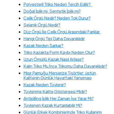
Polyesterli Triko Neden Tercih Edilir?
Doğal İplik mi, Sentetik İplik mi?
Çelik Örgü Nedir? Neden Tok Durur?
Selanik Örgü Nedir?
Düz Örgü İle Çelik Örgü Arasındaki Farklar
Hangi Örgü Tipi Daha Dayanıklıdır
Kazak Neden Sarkar?
Triko Kazakta Form Kaybı Neden Olur?
Uzun Ömürlü Kazak Nasıl Anlaşır?
Kalın Triko Mu İnce Trikomu Daha Dayanıklıdır?
Mısır Pamuğu Merserize Tişörtler: üstün
Kalitenin Günlük Hayattaki Yansıması
Kazak Neden Tüylenir?
Tüylenme Kalite Göstergesi Midir?
Antipilling İplik Her Zaman İşe Yarar Mı?
Tüylenen Kazak Kurtarılabilir Mi?
Günlük Erkek Kombinlerinde Triko Kullanımı