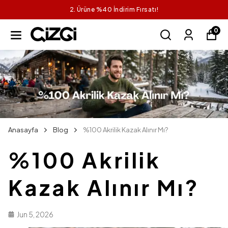
2. Ürüne %40 İndirim Fırsatı!
0
Anasayfa
Blog
%100 Akrilik Kazak Alınır Mı?
%100 Akrilik
Kazak Alınır Mı?
Jun 5, 2026