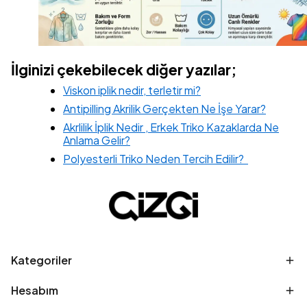
İlginizi çekebilecek diğer yazılar;
Viskon iplik nedir, terletir mi?
Antipilling Akrilik Gerçekten Ne İşe Yarar?
Akrlilik İplik Nedir , Erkek Triko Kazaklarda Ne
Anlama Gelir?
Polyesterli Triko Neden Tercih Edilir?
Kategoriler
Hesabım