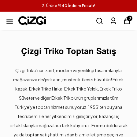
2. Ürüne %40 İndirim Fırsatı!
0
Çizgi Triko Toptan Satış
Çizgi Triko'nun zarif, modern ve yenilikçi tasarımlarıyla
mağazanıza değer katın, müşteri kitlenizi büyütün! Erkek
kazak, Erkek Triko Hırka, Erkek Triko Yelek, Erkek Triko
Süveter ve diğer Erkek Triko ürün gruplarımızla tüm
Türkiye'ye toptan hizmet sunuyoruz. 1955’ten bu yana
tecrübemizle her yıl kendimizi geliştiriyor, kazançlı iş
ortaklıklarıyla mağazalara fark katıyoruz. Formu doldurarak
ya da toptan satış hattımızdan bizimle iletişime geçin ve