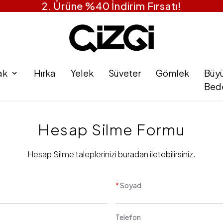
2. Ürüne %40 İndirim Fırsatı!
ak
Hırka
Yelek
Süveter
Gömlek
Büy
Bed
Hesap Silme Formu
Hesap Silme taleplerinizi buradan iletebilirsiniz.
*
Soyad
Telefon