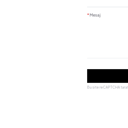
*
Mesaj
Bu site reCAPTCHA tara