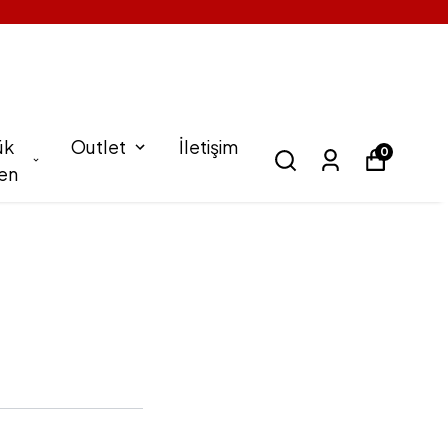
ük
Outlet
İletişim
0
en