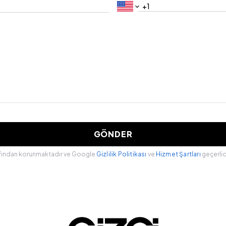
GÖNDER
fından korunmaktadır ve Google
Gizlilik Politikası
ve
Hizmet Şartları
geçerlid