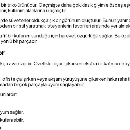
an bir triko ürünüdür. Geçmişte daha çok klasik giyimle özdeş
iş kullanım alanlarına ulaşmıştır.
rde süveterler oldukça şık bir görünüm oluşturur. Bunun yanınd
ern bir stil yaratmak isteyenlerin favorileri arasında yer almak
hafif bir kullanım sunduğu için hareket özgürlüğü sağlar. Bu öz
yönlü bir parçadır.
or
kça avantajlıdır. Özellikle dışarı çıkarken ekstra bir katman iht
 ofiste çalışırken veya akşam yürüyüşüne çıkarken hırka rahatlıkl
adan birçok parçayla uyum sağlayabilir.
unlardır:
 uyum sağlar.
llanılabilir.
r.