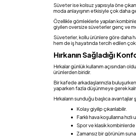
Süveter ise kolsuz yapısıyla öne çık
moda anlayışının etkisiyle çok daha gen
Özellikle gömleklerle yapılan kombinle
giyilen oversize süveterler genç ve mod
Süveterler, kollu ürünlere göre daha 
hem de iş hayatında tercih edilen çok 
Hırkanın Sağladığı Konf
Hırkalar günlük kullanım açısından oldu
ürünlerden biridir.
Bir kafede arkadaşlarınızla buluşurken,
yaparken fazla düşünmeye gerek kalm
Hırkaların sunduğu başlıca avantajlar ş
Kolay giyilip çıkarılabilir.
Farklı hava koşullarına hızlı
Spor ve klasik kombinlerde ku
Zamansız bir görünüm suna