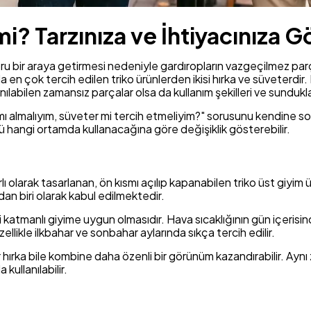
mi? Tarzınıza ve İhtiyacınıza
ru bir araya getirmesi nedeniyle gardıropların vazgeçilmez parçal
en çok tercih edilen triko ürünlerden ikisi hırka ve süveterdir. 
nılabilen zamansız parçalar olsa da kullanım şekilleri ve sundukları
 mı almalıyım, süveter mi tercih etmeliyim?" sorusunu kendine s
nü hangi ortamda kullanacağına göre değişiklik gösterebilir.
ı olarak tasarlanan, ön kısmı açılıp kapanabilen triko üst giyim
dan biri olarak kabul edilmektedir.
ri katmanlı giyime uygun olmasıdır. Hava sıcaklığının gün içeri
özellikle ilkbahar ve sonbahar aylarında sıkça tercih edilir.
ir hırka bile kombine daha özenli bir görünüm kazandırabilir. Ayn
 kullanılabilir.