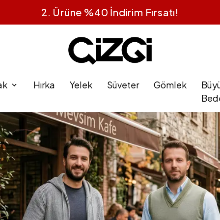
2. Ürüne %40 İndirim Fırsatı!
ak
Hırka
Yelek
Süveter
Gömlek
Büy
Bed