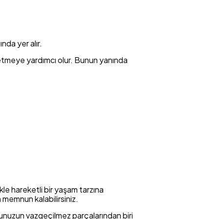
nda yer alır.
e etmeye yardımcı olur. Bunun yanında
ikle hareketli bir yaşam tarzına
 memnun kalabilirsiniz.
bunuzun vazgeçilmez parçalarından biri