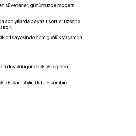
leşen süveterler, günümüzde modern
a son yıllarda beyaz tişörtler üzerine
tadır.
ellikleri sayesinde hem günlük yaşamda
iyacı duyulduğunda ilk akla gelen
a kullanılabilir. Üstelik kombin