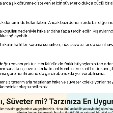
alarda şık görünmek isteyenler için süveter oldukça güçlü bir al
çok döneminde kullanılabilir. Ancak bazı dönemlerde biri diğerine 
oşulları nedeniyle hırkalar daha fazla tercih edilir. Kış ayları
lık sağlayabilir.
hırkalar hafif bir koruma sunarken, ince süveterler de serin haval
ğru cevabı yoktur. Her iki ürün de farklı ihtiyaçlara hitap eden, ş
anım sunarken, süveterler katmanlı kombinlere zarif bir dokunuş k
ama göre her iki ürüne de gardırobunuzda yer verebilirsiniz.
mansız tasarımlarla hazırlanan hırka ve süveter koleksiyonları s
ombinler oluşturabilirsiniz.