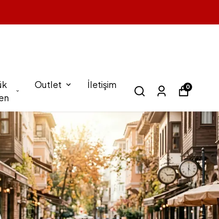
ük
Outlet
İletişim
0
en