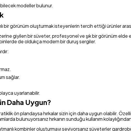
bilecek modeller bulunur.
ık
 bir görünüm oluşturmak isteyenlerin tercih ettiği ürünler arası
zerine giyilen bir süveter, profesyonel ve şık bir görünüm eld
binlerde de oldukça modern bir duruş sergiler.
rdır:
urmaz.
m sağlar.
layca uyarlanabilir.
rün Daha Uygun?
tiklik ön plandaysa hırkalar sizin için daha uygun olabilir. Özell
tamlarda bulunuyorsanız hırkanın sunduğu kullanım kolaylığından
 katmanlı kombinler oluşturmayı seviyorsanız süveterler gardıro