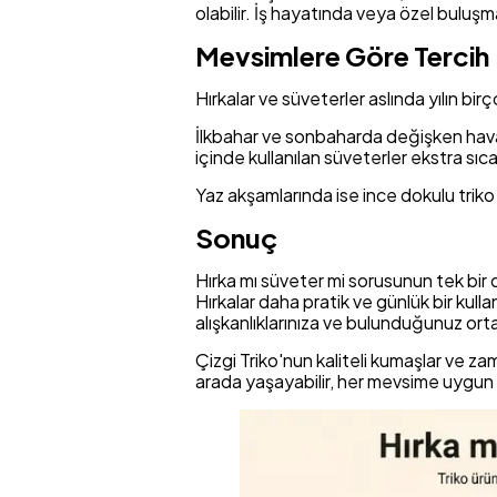
olabilir. İş hayatında veya özel buluşm
Mevsimlere Göre Tercih
Hırkalar ve süveterler aslında yılın bir
İlkbahar ve sonbaharda değişken hava k
içinde kullanılan süveterler ekstra sıcak
Yaz akşamlarında ise ince dokulu triko 
Sonuç
Hırka mı süveter mi sorusunun tek bir do
Hırkalar daha pratik ve günlük bir kull
alışkanlıklarınıza ve bulunduğunuz ort
Çizgi Triko'nun kaliteli kumaşlar ve za
arada yaşayabilir, her mevsime uygun k