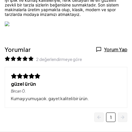
iyi iplik ve kumaş kaliteleriyle, renk detayları ile en güzelini
zevkli bir tarzla sizlerin beğenisine sunmaktadır. Son sistem
makinalarla üretim yapmakta olup, klasik, modern ve spor
tarzlarda modaya imzamızı atmaktayız.
Yorumlar
Yorum Yap
2 değerlendirmeye göre
güzel ürün
Bircan
Ö.
Kumaşı yumuşacık. gayet kaliteli bir ürün.
1