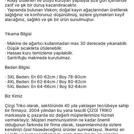
· Kolay ütülenen ve ütüyü koruyan yapısıyla size gün içerisinde
zarif ve şık bir duruş kazandıracaktır.
· Yapısında bulunan Viskon; doğal kayın ağaçlarından üretilerek
sağlığınız ve konforunuz düşünülmüş, sizlere giymekten keyif
alacağınız, sağlıklı ve şık bir ürün sunulmuştur.
Yıkama Bilgisi
· Makine de ağartıcı kullanmadan max 30 derecede yıkanabilir.
· Düşük sıcaklıkta ütülenebilir.
· Hassas kuru temizleme yapılabilir.
· Santrifujlu makinede kurutulmaz.
Beden Bilgisi
· 3XL Beden: En 60-62cm / Boy 78-80cm
· 4XL Beden: En 62-64cm / Boy 80-82cm
· 5XL Beden: En 64-66cm / Boy 82-84cm
Biz Kimiz
Çizgi Triko olarak, sektöründe 40 yıla yaklaşan tecrübeye sahip
bir firmayız. 2004 yılından bu yana tescilli ÇİZGİ TRİKO
markasıyla iç pazarda siz değerli müşterilerimize hizmet
vermekteyiz. Müşteri memnuniyetinin ne kadar önemli
olduğunun farkında bir firma olarak, tasarımlarımızda sizlere
kendinizi özel hissedeceğiniz ürünler sunmaktayız. İlkemiz en