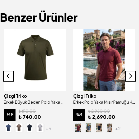
Benzer Ürünler
Çizgi Triko
Çizgi Triko
Erkek Büyük Beden Polo Yaka Düğmeli Cepli Tişört Klasik Kalıp - 4932BAT
Erkek Polo Yaka Mısır Pamuğu Kısa Kollu Düğmeli Kagi Tişört Klasik Kalıp - 5312 BAT
₺ 810.00
₺ 2,960.00
%
9
%
9
₺ 740.00
₺ 2,690.00
+5
+2