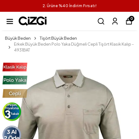
2. Ürüne %40 İndirim Fırsatı!
0
Büyük Beden
Tişört Büyük Beden
Erkek Büyük Beden Polo Yaka Düğmeli Cepli Tişört Klasik Kalıp -
4931BAT