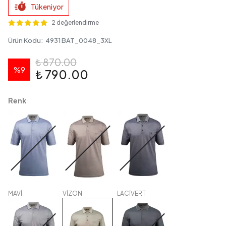
Tükeniyor
2 değerlendirme
Ürün Kodu
:
4931 BAT_0048_3XL
₺ 870.00
%
9
₺ 790.00
Renk
MAVİ
VİZON
LACİVERT