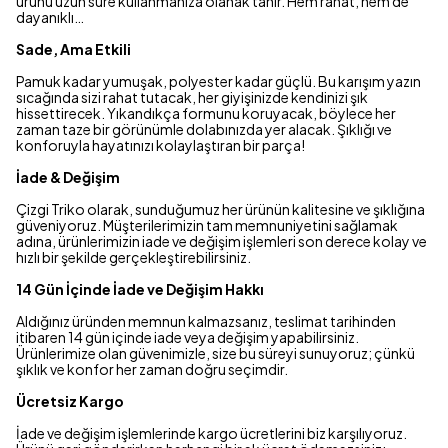
ürünü uzun süre kullanmanıza olanak tanır. Hem rahat, hem de
dayanıklı…
Sade, Ama Etkili
Pamuk kadar yumuşak, polyester kadar güçlü. Bu karışım yazın
sıcağında sizi rahat tutacak, her giyişinizde kendinizi şık
hissettirecek. Yıkandıkça formunu koruyacak, böylece her
zaman taze bir görünümle dolabınızda yer alacak. Şıklığı ve
konforuyla hayatınızı kolaylaştıran bir parça!
İade & Değişim
Çizgi Triko olarak, sunduğumuz her ürünün kalitesine ve şıklığına
güveniyoruz. Müşterilerimizin tam memnuniyetini sağlamak
adına, ürünlerimizin iade ve değişim işlemleri son derece kolay ve
hızlı bir şekilde gerçekleştirebilirsiniz.
14 Gün İçinde İade ve Değişim Hakkı
Aldığınız üründen memnun kalmazsanız, teslimat tarihinden
itibaren 14 gün içinde iade veya değişim yapabilirsiniz.
Ürünlerimize olan güvenimizle, size bu süreyi sunuyoruz; çünkü
şıklık ve konfor her zaman doğru seçimdir.
Ücretsiz Kargo
İade ve değişim işlemlerinde kargo ücretlerini biz karşılıyoruz.