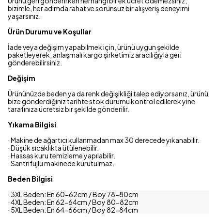
Ürünü geri gönderirken herhangi bir ek ücret ödemezsiniz;
bizimle, her adımda rahat ve sorunsuz bir alışveriş deneyimi
yaşarsınız.
Ürün Durumu ve Koşullar
İade veya değişim yapabilmek için, ürünü uygun şekilde
paketleyerek, anlaşmalı kargo şirketimiz aracılığıyla geri
gönderebilirsiniz.
Değişim
Ürününüzde beden ya da renk değişikliği talep ediyorsanız, ürünü
bize gönderdiğiniz tarihte stok durumu kontrol edilerek yine
tarafınıza ücretsiz bir şekilde gönderilir.
Yıkama Bilgisi
· Makine de ağartıcı kullanmadan max 30 derecede yıkanabilir.
· Düşük sıcaklıkta ütülenebilir.
· Hassas kuru temizleme yapılabilir.
· Santrifujlu makinede kurutulmaz.
Beden Bilgisi
· 3XL Beden: En 60-62cm / Boy 78-80cm
· 4XL Beden: En 62-64cm / Boy 80-82cm
· 5XL Beden: En 64-66cm / Boy 82-84cm