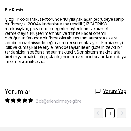
Biz Kimiz
Çizgi Triko olarak, sektöründe 40 yıla yaklaşan tecrübeye sahip
bir firmayız. 2004 yılından bu yana tescilli ÇİZGİ TRİKO
markasıyla iç pazarda siz değerli müşterilerimize hizmet
vermekteyiz. Müşteri memnuniyetinin ne kadar önemli
olduğunun farkında bir firma olarak, tasarımlarımızda sizlere
kendinizi özel hissedeceğiniz ürünler sunmaktayız. İlkemiz en iyi
iplik ve kumaş kaliteleriyle, renk detayları ile en güzelini zevkli bir
tarzla sizlerin beğenisine sunmaktadır. Son sistem makinalarla
üretim yapmakta olup, klasik, modern ve spor tarzlarda modaya
imzamızı atmaktayız.
Yorumlar
Yorum Yap
2 değerlendirmeye göre
1