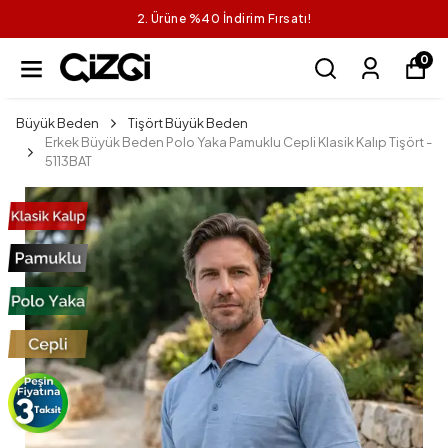
2. Ürüne %40 İndirim Fırsatı!
0
Büyük Beden
Tişört Büyük Beden
Erkek Büyük Beden Polo Yaka Pamuklu Cepli Klasik Kalıp Tişört -
5113BAT