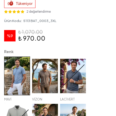
Tükeniyor
2 değerlendirme
Ürün Kodu
:
5113 BAT_0003_3XL
₺ 1,070.00
%
9
₺ 970.00
Renk
MAVİ
VİZON
LACİVERT