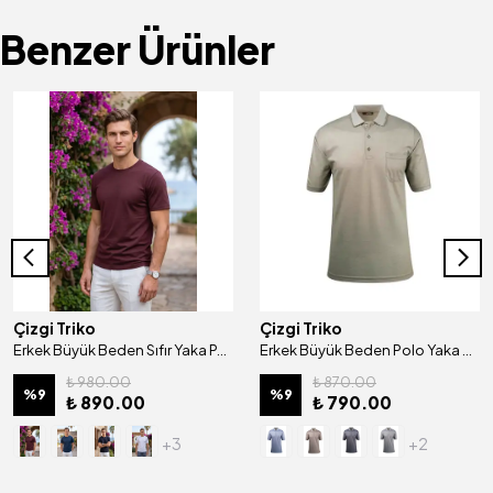
Benzer Ürünler
Çizgi Triko
Çizgi Triko
Erkek Büyük Beden Sıfır Yaka Pamuklu Tişört Merserize Klasik Kalıp - 5110 BAT
Erkek Büyük Beden Polo Yaka Düğmeli Cepli Tişört Klasik Kalıp - 4931BAT
₺ 980.00
₺ 870.00
%
9
%
9
₺ 890.00
₺ 790.00
+3
+2