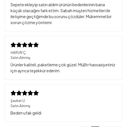
Sepete ekleyip satın aldım ürünün bedenlerinin bana
küçük olacağını fark ettim. Sabah müşteri hizmetleri ile
iletişime geçtiğimde bu sorunu çözdüler. Mükemmel bir
sorun çözme yöntemi.
HARUN
Ç.
Satın Alınmış
Ürünler kaliteli, paketleme çok güzel. Müßtr hassasiyetiniz
için ayrıca teşekkür ederim.
Şevket
U.
Satın Alınmış
Beden ufak geldi