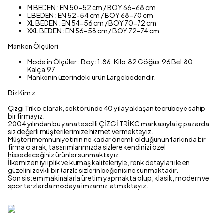
M BEDEN : EN 50-52 cm / BOY 66-68 cm
L BEDEN : EN 52-54 cm / BOY 68-70 cm
XL BEDEN : EN 54-56 cm / BOY 70-72 cm
XXL BEDEN : EN 56-58 cm / BOY 72-74 cm
Manken Ölçüleri
Modelin Ölçüleri: Boy: 1.86, Kilo:82 Göğüs:96 Bel:80
Kalça:97
Mankenin üzerindeki ürün Large bedendir.
Biz Kimiz
Çizgi Triko olarak, sektöründe 40 yıla yaklaşan tecrübeye sahip
bir firmayız.
2004 yılından bu yana tescilli ÇİZGİ TRİKO markasıyla iç pazarda
siz değerli müşterilerimize hizmet vermekteyiz.
Müşteri memnuniyetinin ne kadar önemli olduğunun farkında bir
firma olarak, tasarımlarımızda sizlere kendinizi özel
hissedeceğiniz ürünler sunmaktayız.
İlkemiz en iyi iplik ve kumaş kaliteleriyle, renk detayları ile en
güzelini zevkli bir tarzla sizlerin beğenisine sunmaktadır.
Son sistem makinalarla üretim yapmakta olup, klasik, modern ve
spor tarzlarda modaya imzamızı atmaktayız.