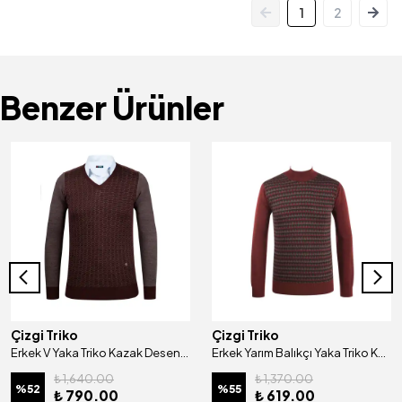
1
2
Benzer Ürünler
Çizgi Triko
Çizgi Triko
Erkek V Yaka Triko Kazak Desenli Kol ve Bel Lastikli Çelik Örgü Klasik Kalıp - 5010D
Erkek Yarım Balıkçı Yaka Triko Kazak Desenli Kol Ve Bel Lastikli Çelik Örgü Klasik Kalıp -4802B
₺ 1,640.00
₺ 1,370.00
%
52
%
55
₺ 790.00
₺ 619.00