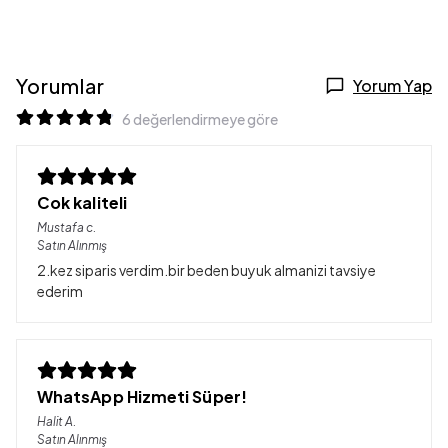
Yorumlar
Yorum Yap
6 değerlendirmeye göre
Cok kaliteli
Mustafa
c.
Satın Alınmış
2.kez siparis verdim.bir beden buyuk almanizi tavsiye
ederim
WhatsApp Hizmeti Süper!
Halit
A.
Satın Alınmış