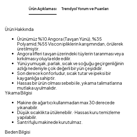
Ürün Açıklaması
Trendyol Yorum ve Puanları
Ürün Hakkında
Ürünümüz %10 Angora (Tavşan Yünü), %35
Polyamid,%55 Viscon ipliklerin karışımından, örülerek
üretilmiştir.
Angora lifleri tavşan üzerindeki tüylerin taranması veya
kırkılması yoluyla elde edilir.
Yünü yumuşak, parlak, sıcak ve soğuğu geçirgenliğinin
azlığı nedeniyle çok değerli bir yün çeşididir.
Son derece konforludur, sıcak tutar ve ipeksi bir
kayganlığa sahiptir.
Hassas bir ürün olması sebebi ile, yıkama talimatlarına
mutlaka uyulmalıdır.
Yıkama Bilgisi
Makine de ağartıcı kullanmadan max 30 derecede
yıkanabilir.
Düşük sıcaklıkta ütülenebilir.· Hassas kuru temizleme
yapılabilir.
Santrifujlu makinede kurutulmaz.
Beden Bilgisi