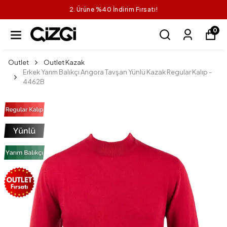
2. Ürüne %40 İndirim Fırsatı!
0
Outlet
Outlet Kazak
Erkek Yarım Balıkçı Angora Tavşan Yünlü Kazak Regular Kalıp -
4462B