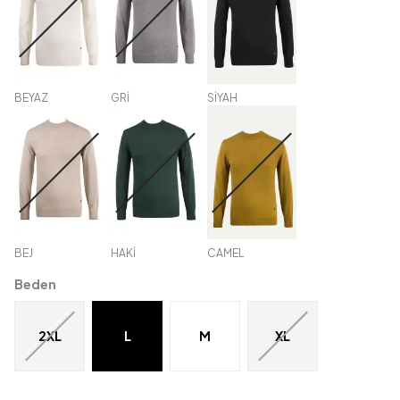
BEYAZ
GRİ
SİYAH
BEJ
HAKİ
CAMEL
Beden
2XL
L
M
XL