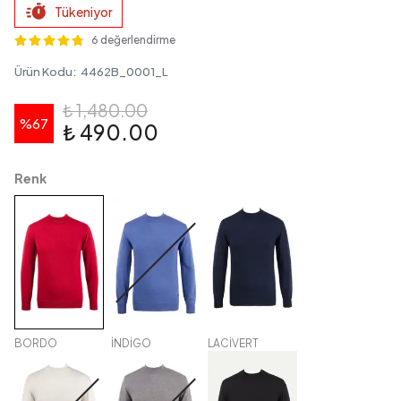
Tükeniyor
6 değerlendirme
Ürün Kodu
:
4462B_0001_L
₺ 1,480.00
%
67
₺ 490.00
Renk
BORDO
İNDİGO
LACİVERT