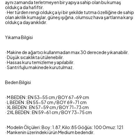
aynı zamanda terletmeyen bir yapıya sahip olan bu kumaş
oldukça da hafiftir.
· Her türden rengi oldukça iyi bir şekilde tutma özelliğine de sahip
olan akrilik kumaşlar, güneş ışığına, olumsuz hava şartlarına karşı
oldukça dayanıklıdır.
Yıkama Bilgisi
· Makine de ağartıcı kullanmadan max 30 derecede yıkanabilir.
· Düşük sıcaklıkta ütülenebilir.
· Hassas kuru temizleme yapılabilir.
· Santrifujlu makinede kurutulmaz.
Beden Bilgisi
· M BEDEN : EN 53-55 cm / BOY 67-69 cm
· L BEDEN : EN 55-57 cm / BOY 69-71 cm
· XL BEDEN : EN 57-59 cm / BOY 71-73 cm
· 2XL BEDEN : EN 59-61 cm / BOY 73-75 cm
· Modelin Ölçüleri: Boy: 1.87, Kilo:85 Göğüs: 100 Omuz: 121
· Mankenin üzerindeki ürün Medium bedendir.