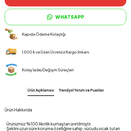
WHATSAPP
Kapıda Ödeme Kolaylığı
1.500 ₺ ve Üzeri Ücretsiz Kargo İmkanı
Kolay İade/Değişim Süreçleri
Ürün Açıklaması
Trendyol Yorum ve Puanları
Ürün Hakkında
· Ürünümüz %100 Akrilik kumaştan üretilmiştir.
· Şeklini uzun süre koruma özelliğine sahip, vücudu sıcak tutan