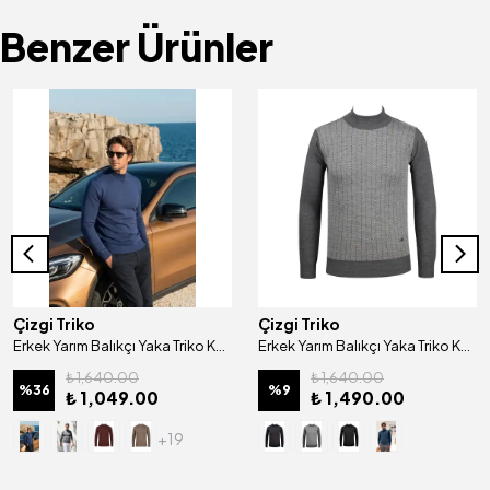
Benzer Ürünler
Çizgi Triko
Çizgi Triko
Erkek Yarım Balıkçı Yaka Triko Kazak Desenli Kol Ve Bel Lastikli Çelik Örgü Klasik Kalıp - 4241B
Erkek Yarım Balıkçı Yaka Triko Kazak Desenli Kol Ve Bel Lastikli Çelik Örgü Klasik Kalıp - 5007B
₺ 1,640.00
₺ 1,640.00
%
36
%
9
₺ 1,049.00
₺ 1,490.00
+19