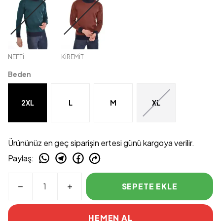
NEFTİ
KİREMİT
Beden
2XL
L
M
XL
Ürününüz en geç siparişin ertesi günü kargoya verilir.
Paylaş
:
SEPETE EKLE
HEMEN AL