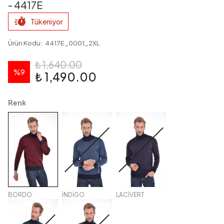
- 4417E
Tükeniyor
Ürün Kodu
:
4417E_0001_2XL
₺ 1,640.00
%
9
₺ 1,490.00
Renk
BORDO
İNDİGO
LACİVERT