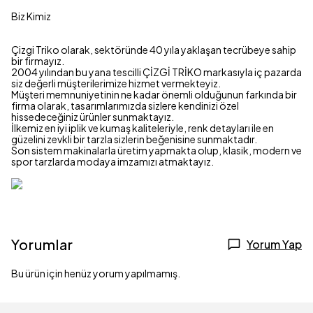
Biz Kimiz
Çizgi Triko olarak, sektöründe 40 yıla yaklaşan tecrübeye sahip
bir firmayız.
2004 yılından bu yana tescilli ÇİZGİ TRİKO markasıyla iç pazarda
siz değerli müşterilerimize hizmet vermekteyiz.
Müşteri memnuniyetinin ne kadar önemli olduğunun farkında bir
firma olarak, tasarımlarımızda sizlere kendinizi özel
hissedeceğiniz ürünler sunmaktayız.
İlkemiz en iyi iplik ve kumaş kaliteleriyle, renk detayları ile en
güzelini zevkli bir tarzla sizlerin beğenisine sunmaktadır.
Son sistem makinalarla üretim yapmakta olup, klasik, modern ve
spor tarzlarda modaya imzamızı atmaktayız.
Yorumlar
Yorum Yap
Bu ürün için henüz yorum yapılmamış.