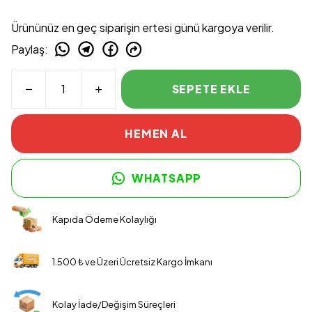
Ürününüz en geç siparişin ertesi günü kargoya verilir.
Paylaş
:
SEPETE EKLE
HEMEN AL
WHATSAPP
Kapıda Ödeme Kolaylığı
1.500 ₺ ve Üzeri Ücretsiz Kargo İmkanı
Kolay İade/Değişim Süreçleri