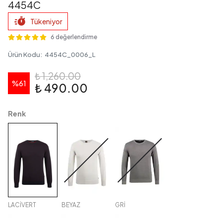
4454C
Tükeniyor
6 değerlendirme
Ürün Kodu
:
4454C_0006_L
₺ 1,260.00
%
61
₺ 490.00
Renk
LACİVERT
BEYAZ
GRİ