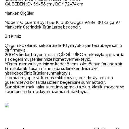
XXL BEDEN : EN 56-58 cm / BOY 72-74 cm
Manken Ölçüleri
Modelin Ölçüleri: Boy: 1.86, Kilo:82 Göğüs:96 Bel:80 Kalça:97
Mankenin üzerindeki ürün Large bedendir.
Biz Kimiz
Çizgi Triko olarak, sektöründe 40 yıla yaklaşan tecrübeye sahip
bir firmayız.
2004 yılından bu yana tescilli ÇİZGİ TRİKO markasıyla iç pazarda
siz değerli müşterilerimize hizmet vermekteyiz.
Müşteri memnuniyetinin ne kadar önemli olduğunun farkında bir
firma olarak, tasarımlarımızda sizlere kendinizi özel
hissedeceğiniz ürünler sunmaktayız.
İlkemiz en iyi iplik ve kumaş kaliteleriyle, renk detayları ile en
güzelini zevkli bir tarzla sizlerin beğenisine sunmaktadır.
Son sistem makinalarla üretim yapmakta olup, klasik, modern ve
spor tarzlarda modaya imzamızı atmaktayız.