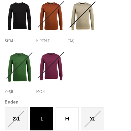
SİYAH
KİREMİT
TAŞ
YEŞİL
MOR
Beden
2XL
L
M
XL