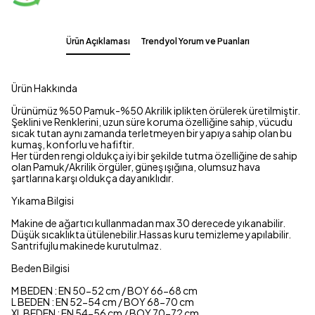
Ürün Açıklaması
Trendyol Yorum ve Puanları
Ürün Hakkında
Ürünümüz %50 Pamuk-%50 Akrilik iplikten örülerek üretilmiştir.
Şeklini ve Renklerini, uzun süre koruma özelliğine sahip, vücudu
sıcak tutan aynı zamanda terletmeyen bir yapıya sahip olan bu
kumaş, konforlu ve hafiftir.
Her türden rengi oldukça iyi bir şekilde tutma özelliğine de sahip
olan Pamuk/Akrilik örgüler, güneş ışığına, olumsuz hava
şartlarına karşı oldukça dayanıklıdır.
Yıkama Bilgisi
Makine de ağartıcı kullanmadan max 30 derecede yıkanabilir.
Düşük sıcaklıkta ütülenebilir.Hassas kuru temizleme yapılabilir.
Santrifujlu makinede kurutulmaz.
Beden Bilgisi
M BEDEN : EN 50-52 cm / BOY 66-68 cm
L BEDEN : EN 52-54 cm / BOY 68-70 cm
XL BEDEN : EN 54-56 cm / BOY 70-72 cm