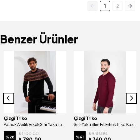
1
2
Benzer Ürünler
Çizgi Triko
Çizgi Triko
Pamuk Akrilik Erkek Sıfır Yaka Triko Kazak Desenli Kol ve Bel Lastikli Regular Kalıp - 5022C
Sıfır Yaka Slim Fit Erkek Triko Kazak - 4260C
₺ 1,100.00
₺ 930.00
%
28
%
61
₺ 790.00
₺ 360.00