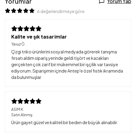
Yorumlar
Yorum Yap
6 değerlendirmeye göre
Kalite ve şık tasarimlar
Yavuz
Ö.
Çizgi triko ürünlerini sosyal medyada görerek tanışma
fırsatı aldım sipariş yerinde geldi tişört ve kazakları
gerçekten çok zarif bir mükemmel bir işçilik var tavsiye
ediyorum. Siparişimin içinde Antep'e özel fıstık ikramında
da bulunmuşlar
ASIM
K.
Satın Alınmış
Ürün gayet güzel ve kaliteli bir beden de büyük alınabilir.