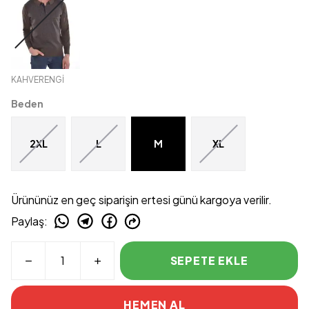
KAHVERENGİ
Beden
2XL
L
M
XL
Ürününüz en geç siparişin ertesi günü kargoya verilir.
Paylaş
:
SEPETE EKLE
HEMEN AL