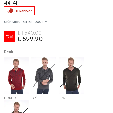
4414F
Tükeniyor
Ürün Kodu
:
4414F_0001_M
₺ 1,540.00
%
61
₺ 599.90
Renk
BORDO
GRİ
SİYAH