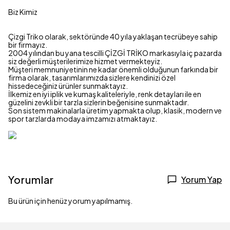
Biz Kimiz
Çizgi Triko olarak, sektöründe 40 yıla yaklaşan tecrübeye sahip
bir firmayız.
2004 yılından bu yana tescilli ÇİZGİ TRİKO markasıyla iç pazarda
siz değerli müşterilerimize hizmet vermekteyiz.
Müşteri memnuniyetinin ne kadar önemli olduğunun farkında bir
firma olarak, tasarımlarımızda sizlere kendinizi özel
hissedeceğiniz ürünler sunmaktayız.
İlkemiz en iyi iplik ve kumaş kaliteleriyle, renk detayları ile en
güzelini zevkli bir tarzla sizlerin beğenisine sunmaktadır.
Son sistem makinalarla üretim yapmakta olup, klasik, modern ve
spor tarzlarda modaya imzamızı atmaktayız.
Yorumlar
Yorum Yap
Bu ürün için henüz yorum yapılmamış.