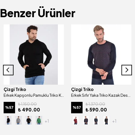
Benzer Ürünler
Çizgi Triko
Çizgi Triko
Erkek Kapşonlu Pamuklu Triko Kazak Desenli Kol Ve Bel Lastikli Dokuma Regular Kalıp - 4668V
Erkek Sıfır Yaka Triko Kazak Desenli Kol Ve Bel Lastikli Dokuma Çelik Örgü Klasik Kalıp - 4413C
₺ 1,150.00
₺ 1,370.00
%
57
%
57
₺ 490.00
₺ 590.00
+1
+1