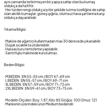
aynı zamanda terletmeyen bir yapıya sahip olan bu kumaş
oldukça da hafiftir.
· Her türden rengi oldukça iyi bir şekilde tutma özelliğine de sahip
olan akrilik kumaşlar, güneş ışığına, olumsuz hava şartlarına karşı
oldukça dayanıklıdır.
Yıkama Bilgisi
· Makine de ağartıcı kullanmadan max 30 derecede yıkanabilir.
· Düşük sıcaklıkta ütülenebilir.
· Hassas kuru temizleme yapılabilir.
· Santrifujlu makinede kurutulmaz.
Beden Bilgisi
· M BEDEN : EN 53-55 cm / BOY 67-69 cm
· L BEDEN : EN 55-57 cm / BOY 69-71 cm
· XL BEDEN : EN 57-59 cm / BOY 71-73 cm
· 2XL BEDEN : EN 59-61 cm / BOY 73-75 cm
· Modelin Ölçüleri: Boy: 1.87, Kilo:85 Göğüs: 100 Omuz: 121
· Mankenin üzerindeki ürün Medium bedendir.