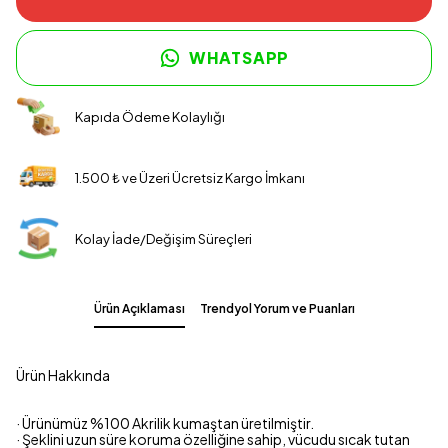
WHATSAPP
Kapıda Ödeme Kolaylığı
1.500 ₺ ve Üzeri Ücretsiz Kargo İmkanı
Kolay İade/Değişim Süreçleri
Ürün Açıklaması
Trendyol Yorum ve Puanları
Ürün Hakkında
· Ürünümüz %100 Akrilik kumaştan üretilmiştir.
· Şeklini uzun süre koruma özelliğine sahip, vücudu sıcak tutan