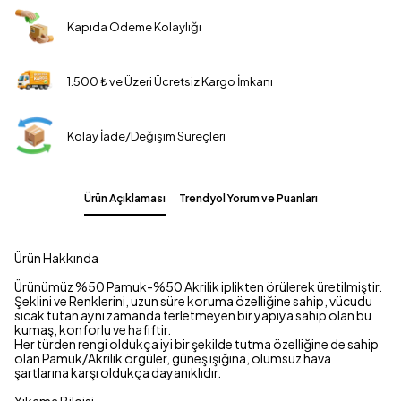
Kapıda Ödeme Kolaylığı
1.500 ₺ ve Üzeri Ücretsiz Kargo İmkanı
Kolay İade/Değişim Süreçleri
Ürün Açıklaması
Trendyol Yorum ve Puanları
Ürün Hakkında
Ürünümüz %50 Pamuk-%50 Akrilik iplikten örülerek üretilmiştir.
Şeklini ve Renklerini, uzun süre koruma özelliğine sahip, vücudu
sıcak tutan aynı zamanda terletmeyen bir yapıya sahip olan bu
kumaş, konforlu ve hafiftir.
Her türden rengi oldukça iyi bir şekilde tutma özelliğine de sahip
olan Pamuk/Akrilik örgüler, güneş ışığına, olumsuz hava
şartlarına karşı oldukça dayanıklıdır.