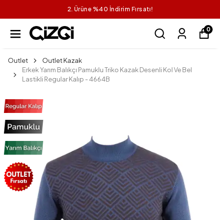
2. Ürüne %40 İndirim Fırsatı!
0
Outlet
Outlet Kazak
Erkek Yarım Balıkçı Pamuklu Triko Kazak Desenli Kol Ve Bel
Lastikli Regular Kalıp - 4664B