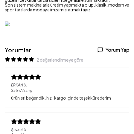
güzelini zevkli bir tarzla sizlerin beğenisine sunmaktadır.
Son sistem makinalarla üretim yapmakta olup, klasik, modern ve
spor tarzlarda modaya imzamızı atmaktayız.
Yorumlar
Yorum Yap
2 değerlendirmeye göre
ERKAN
Ü.
Satın Alınmış
ürünleri beğendik. hızlı kargo içinde teşekkür ederim
Şevket
U.