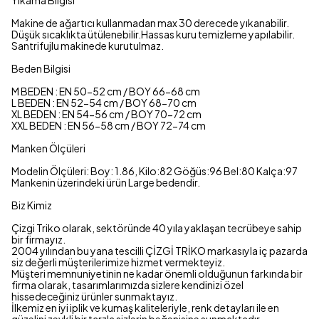
Yıkama Bilgisi
Makine de ağartıcı kullanmadan max 30 derecede yıkanabilir.
Düşük sıcaklıkta ütülenebilir.Hassas kuru temizleme yapılabilir.
Santrifujlu makinede kurutulmaz.
Beden Bilgisi
M BEDEN : EN 50-52 cm / BOY 66-68 cm
L BEDEN : EN 52-54 cm / BOY 68-70 cm
XL BEDEN : EN 54-56 cm / BOY 70-72 cm
XXL BEDEN : EN 56-58 cm / BOY 72-74 cm
Manken Ölçüleri
Modelin Ölçüleri: Boy: 1.86, Kilo:82 Göğüs:96 Bel:80 Kalça:97
Mankenin üzerindeki ürün Large bedendir.
Biz Kimiz
Çizgi Triko olarak, sektöründe 40 yıla yaklaşan tecrübeye sahip
bir firmayız.
2004 yılından bu yana tescilli ÇİZGİ TRİKO markasıyla iç pazarda
siz değerli müşterilerimize hizmet vermekteyiz.
Müşteri memnuniyetinin ne kadar önemli olduğunun farkında bir
firma olarak, tasarımlarımızda sizlere kendinizi özel
hissedeceğiniz ürünler sunmaktayız.
İlkemiz en iyi iplik ve kumaş kaliteleriyle, renk detayları ile en