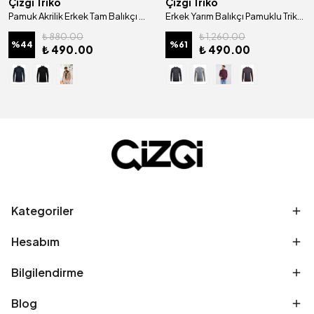
Çizgi Triko
Çizgi Triko
Pamuk Akrilik Erkek Tam Balıkçı Triko Kazak Desenli Kol ve Bel Lastikli Regular Kalıp - 5020E
Erkek Yarım Balıkçı Pamuklu Triko Kazak Desenli Kol Ve Bel Lastikli Regular Kalıp - 4660B
₺ 880.00
₺ 1,260.00
%
44
%
61
₺ 490.00
₺ 490.00
Kategoriler
Hesabım
Bilgilendirme
Blog