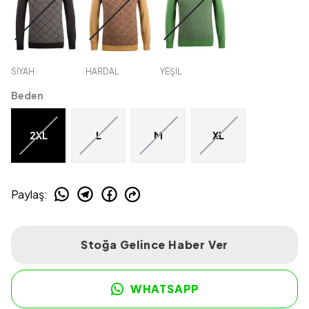
SİYAH
HARDAL
YEŞİL
Beden
2XL
L
M
XL
Paylaş
:
Stoğa Gelince Haber Ver
WHATSAPP