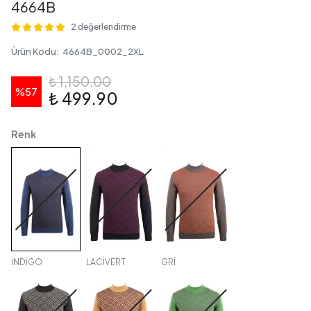
4664B
2 değerlendirme
Ürün Kodu
:
4664B_0002_2XL
₺ 1,150.00
%
57
₺ 499.90
Renk
İNDİGO
LACİVERT
GRİ