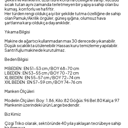
sıcak tutan aynı zamanda terletmeyen bir yapıya sahip olan bu
kumaş, konforlu ve hafiftir.
Her türden rengi oldukça iyi bir şekilde tutma özelliğine de sahip
olan Pamuk/Akrilik örgüler, güneş ışığına, olumsuz hava
şartlarına karşı oldukça dayanıklıdır.
Yıkama Bilgisi
Makine de ağartıcı kullanmadan max 30 derecede yıkanabilir.
Düşük sıcaklıkta ütülenebilir.Hassas kuru temizleme yapılabilir.
Santrifujlu makinede kurutulmaz.
Beden Bilgisi
M BEDEN : EN 51-53 cm / BOY 68-70 cm
L BEDEN : EN 53-55 cm / BOY 70 -72 cm
XL BEDEN : EN 55-57 cm / BOY 72-74 cm
XXL BEDEN : EN 57-59 cm / BOY 74-76 cm
Manken Ölçüleri
Modelin Ölçüleri: Boy: 1.86, Kilo:82 Göğüs:96 Bel:80 Kalça:97
Mankenin üzerindeki ürün Large bedendir.
Biz Kimiz
Çizgi Triko olarak, sektöründe 40 yıla yaklaşan tecrübeye sahip
bir firmayız.