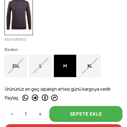
KAHVERENGİ
Beden
2XL
L
M
XL
Ürününüz en geç siparişin ertesi günü kargoya verilir.
Paylaş
:
SEPETE EKLE