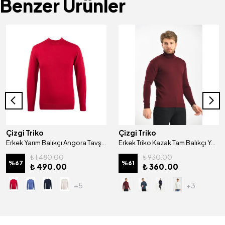
Benzer Ürünler
Çizgi Triko
Çizgi Triko
Erkek Yarım Balıkçı Angora Tavşan Yünlü Kazak Regular Kalıp - 4462B
Erkek Triko Kazak Tam Balıkçı Yaka Kol Ve Bel Lastikli Regular Kalıp Kışlık - 4260E
₺ 1,480.00
₺ 930.00
%
67
%
61
₺ 490.00
₺ 360.00
+5
+3