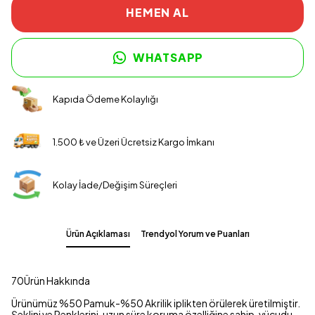
HEMEN AL
WHATSAPP
Kapıda Ödeme Kolaylığı
1.500 ₺ ve Üzeri Ücretsiz Kargo İmkanı
Kolay İade/Değişim Süreçleri
Ürün Açıklaması
Trendyol Yorum ve Puanları
70Ürün Hakkında
Ürünümüz %50 Pamuk-%50 Akrilik iplikten örülerek üretilmiştir.
Şeklini ve Renklerini, uzun süre koruma özelliğine sahip, vücudu