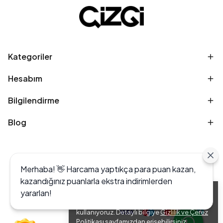
Kategoriler
Hesabım
Bilgilendirme
Blog
Merhaba! 👋 Harcama yaptıkça para puan kazan,
kazandığınız puanlarla ekstra indirimlerden
yararlan!
Alışveriş deneyiminizi iyileştirmek için yasal
düzenlemelere uygun çerezler (cookies)
kullanıyoruz. Detaylı bilgiye
Gizlilik ve Çerez
Politikası
sayfamızdan erişebilirsiniz.