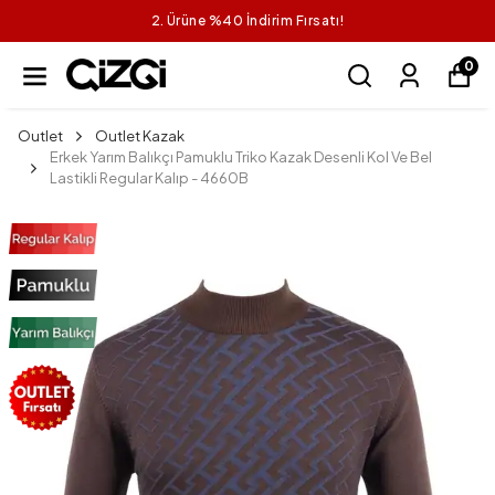
2. Ürüne %40 İndirim Fırsatı!
0
Outlet
Outlet Kazak
Erkek Yarım Balıkçı Pamuklu Triko Kazak Desenli Kol Ve Bel
Lastikli Regular Kalıp - 4660B