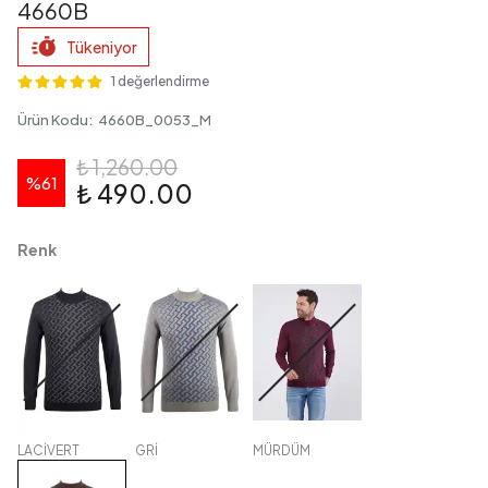
4660B
Tükeniyor
1 değerlendirme
Ürün Kodu
:
4660B_0053_M
₺ 1,260.00
%
61
₺ 490.00
Renk
LACİVERT
GRİ
MÜRDÜM