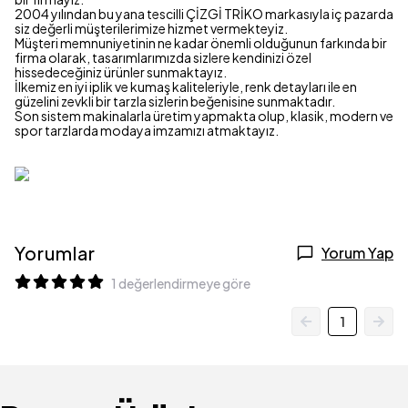
2004 yılından bu yana tescilli ÇİZGİ TRİKO markasıyla iç pazarda
siz değerli müşterilerimize hizmet vermekteyiz.
Müşteri memnuniyetinin ne kadar önemli olduğunun farkında bir
firma olarak, tasarımlarımızda sizlere kendinizi özel
hissedeceğiniz ürünler sunmaktayız.
İlkemiz en iyi iplik ve kumaş kaliteleriyle, renk detayları ile en
güzelini zevkli bir tarzla sizlerin beğenisine sunmaktadır.
Son sistem makinalarla üretim yapmakta olup, klasik, modern ve
spor tarzlarda modaya imzamızı atmaktayız.
Yorumlar
Yorum Yap
1 değerlendirmeye göre
1