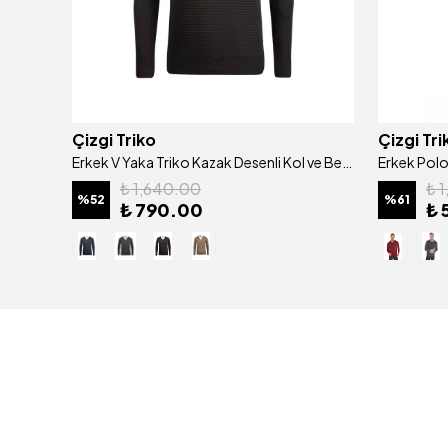
Çizgi Triko
Çizgi Tri
Erkek Yarım Balıkçı Angora Tavşan Yünlü Kazak Regular Kalıp - 4462B
Erkek V Yaka Triko Kazak Desenli Kol ve Bel Lastikli Çelik Örgü Klasik Kalıp - 4817D
₺ 1,640.00
₺ 
%
52
%
61
₺ 790.00
₺ 