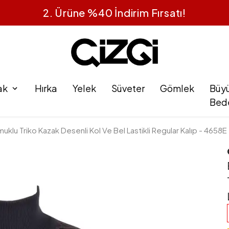
1 Alana 1 Bedav
ak
Hırka
Yelek
Süveter
Gömlek
Büy
Bed
uklu Triko Kazak Desenli Kol Ve Bel Lastikli Regular Kalıp - 4658E