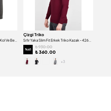
Çizgi Triko
Çizgi 
Erkek V Yaka Triko Kazak Desenli Kol Ve Bel Lastikli Çelik Örgü Klasik Kalıp - 4606D
Sıfır Yaka Slim Fit Erkek Triko Kazak - 4260C
₺ 930.00
%
61
%
40
₺ 360.00
+3