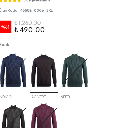
5 değerlendirme
Ürün Kodu
:
4658E_0006_2XL
₺ 1,260.00
%
61
₺ 490.00
Renk
İNDİGO
LACİVERT
NEFTİ