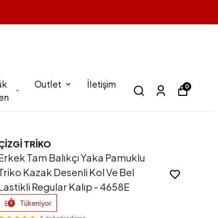
a
ük
Outlet
İletişim
0
en
ÇİZGİ TRİKO
Erkek Tam Balıkçı Yaka Pamuklu
Triko Kazak Desenli Kol Ve Bel
Lastikli Regular Kalıp - 4658E
Tükeniyor