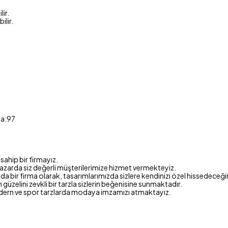
ir.
ilir.
ça:97
sahip bir firmayız.
azarda siz değerli müşterilerimize hizmet vermekteyiz.
 bir firma olarak, tasarımlarımızda sizlere kendinizi özel hissedeceği
en güzelini zevkli bir tarzla sizlerin beğenisine sunmaktadır.
dern ve spor tarzlarda modaya imzamızı atmaktayız.