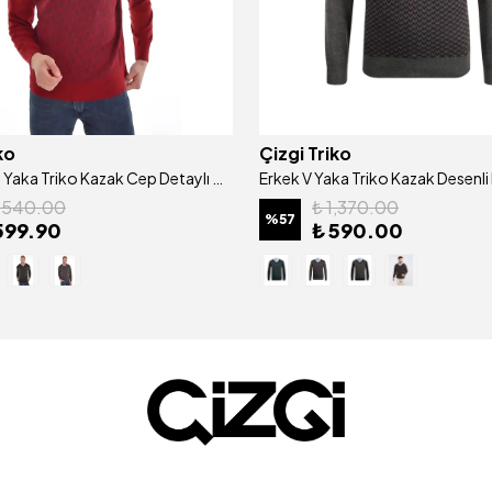
ko
Çizgi Triko
Erkek Polo Yaka Triko Kazak Cep Detaylı Desenli Kol Ve Bel Lastikli Çelik Örgü - 4414F
1,540.00
₺ 1,370.00
%
57
599.90
₺ 590.00