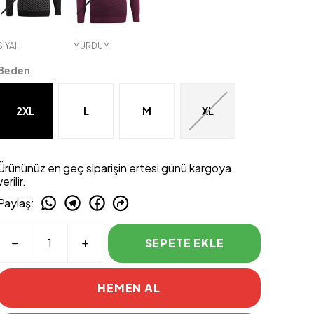
SİYAH
MÜRDÜM
Beden
2XL
L
M
XL
Ürününüz en geç siparişin ertesi günü kargoya
verilir.
Paylaş
:
SEPETE EKLE
HEMEN AL