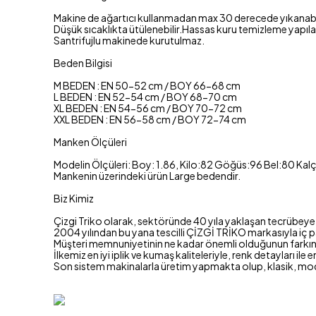
Makine de ağartıcı kullanmadan max 30 derecede yıkanabil
Düşük sıcaklıkta ütülenebilir.Hassas kuru temizleme yapılab
Santrifujlu makinede kurutulmaz.
Beden Bilgisi
M BEDEN : EN 50-52 cm / BOY 66-68 cm
L BEDEN : EN 52-54 cm / BOY 68-70 cm
XL BEDEN : EN 54-56 cm / BOY 70-72 cm
XXL BEDEN : EN 56-58 cm / BOY 72-74 cm
Manken Ölçüleri
Modelin Ölçüleri: Boy: 1.86, Kilo:82 Göğüs:96 Bel:80 Kal
Mankenin üzerindeki ürün Large bedendir.
Biz Kimiz
Çizgi Triko olarak, sektöründe 40 yıla yaklaşan tecrübeye 
2004 yılından bu yana tescilli ÇİZGİ TRİKO markasıyla iç p
Müşteri memnuniyetinin ne kadar önemli olduğunun farkında
İlkemiz en iyi iplik ve kumaş kaliteleriyle, renk detayları ile 
Son sistem makinalarla üretim yapmakta olup, klasik, mo