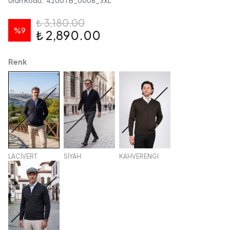
Ürün Kodu
:
4200TB_0006_3XL
₺ 3,180.00
%
9
₺ 2,890.00
Renk
LACİVERT
SİYAH
KAHVERENGİ