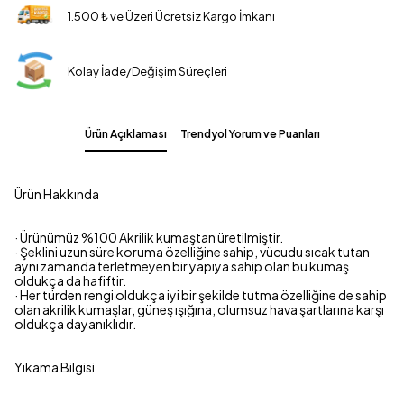
1.500 ₺ ve Üzeri Ücretsiz Kargo İmkanı
Kolay İade/Değişim Süreçleri
Ürün Açıklaması
Trendyol Yorum ve Puanları
Ürün Hakkında
· Ürünümüz %100 Akrilik kumaştan üretilmiştir.
· Şeklini uzun süre koruma özelliğine sahip, vücudu sıcak tutan
aynı zamanda terletmeyen bir yapıya sahip olan bu kumaş
oldukça da hafiftir.
· Her türden rengi oldukça iyi bir şekilde tutma özelliğine de sahip
olan akrilik kumaşlar, güneş ışığına, olumsuz hava şartlarına karşı
oldukça dayanıklıdır.
Yıkama Bilgisi