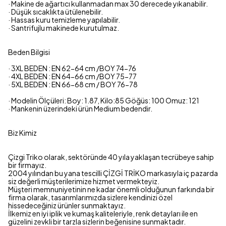
· Makine de ağartıcı kullanmadan max 30 derecede yıkanabilir.
· Düşük sıcaklıkta ütülenebilir.
· Hassas kuru temizleme yapılabilir.
· Santrifujlu makinede kurutulmaz.
Beden Bilgisi
· 3XL BEDEN : EN 62-64 cm /BOY 74-76
· 4XL BEDEN : EN 64-66 cm /BOY 75-77
· 5XL BEDEN : EN 66-68 cm / BOY 76-78
· Modelin Ölçüleri: Boy: 1.87, Kilo:85 Göğüs: 100 Omuz: 121
· Mankenin üzerindeki ürün Medium bedendir.
Biz Kimiz
Çizgi Triko olarak, sektöründe 40 yıla yaklaşan tecrübeye sahip
bir firmayız.
2004 yılından bu yana tescilli ÇİZGİ TRİKO markasıyla iç pazarda
siz değerli müşterilerimize hizmet vermekteyiz.
Müşteri memnuniyetinin ne kadar önemli olduğunun farkında bir
firma olarak, tasarımlarımızda sizlere kendinizi özel
hissedeceğiniz ürünler sunmaktayız.
İlkemiz en iyi iplik ve kumaş kaliteleriyle, renk detayları ile en
güzelini zevkli bir tarzla sizlerin beğenisine sunmaktadır.