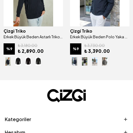
Çizgi Triko
Çizgi Triko
Erkek Büyük Beden Astarlı Triko Mont Hakim Yaka Çelik Örgü Desenli Klasik Kalıp - 5209TB
Erkek Büyük Beden Polo Yaka Çift Cepli Astarlı Mevsimlik Mont - A00001BAT
₺ 3,180.00
₺ 3,730.00
%
9
%
9
₺ 2,890.00
₺ 3,390.00
Kategoriler
Hesabım