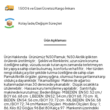
1.500 ₺ ve Üzeri Ücretsiz Kargo İmkanı
Kolay İade/Değişim Süreçleri
Ürün Açıklaması
Ürün Hakkında · Ürünümüz %50 Pamuk; %50 Akrilik iplikten
örülerek üretilmiştir; · Şeklini ve Renklerini, uzun süre koruma
özelliğine sahip, vücudu sıcak tutan aynı zamanda terletmeyen
bir yapıya sahip olan bu kumaş, konforlu ve hafiftir; · Her türden
rengi oldukça iyi bir şekilde tutma özelliğine de sahip olan
PamukAkrilik örgüler, güneş ışığına, olumsuz hava şartlarına karşı
oldukça dayanıklıdır; Yıkama Bilgisi · Makine de ağartıcı
kullanmadan max 30 derecede yıkanabilir; · Düşük sıcaklıkta
ütülenebilir; · Hassas kuru temizleme yapılabilir; · Santrifujlu
makinede kurutulmaz; Beden Bilgisi · M BEDEN : EN 50; 52 cm /
BOY 66; 68 cm · L BEDEN : EN 52; 54 cm / BOY 68; 70 cm · XL
BEDEN : EN 54; 56 cm / BOY 70; 72 cm · XXL BEDEN : EN 56; 58
cm / BOY 72; 74 cm Manken Ölçüleri · Modelin Ölçüleri: Boy: 1;
86, Kilo:82 Göğüs:96 Bel:80 Kalça:97 · Mankenin üzerindeki