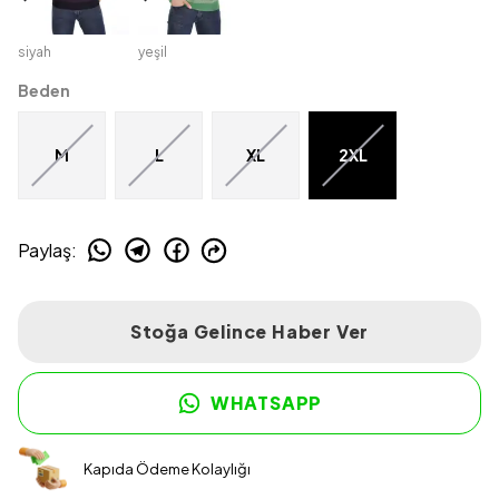
siyah
yeşil
Beden
M
L
XL
2XL
Paylaş
:
Stoğa Gelince Haber Ver
WHATSAPP
Kapıda Ödeme Kolaylığı