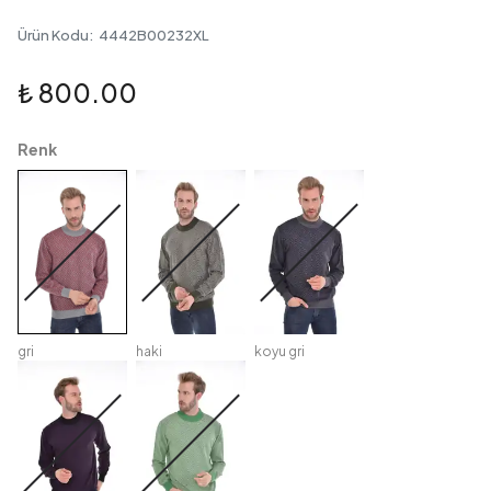
Ürün Kodu
:
4442B00232XL
₺ 800.00
Renk
gri
haki
koyu gri