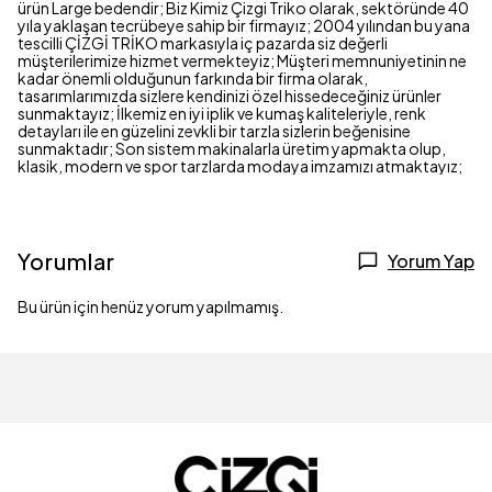
ürün Large bedendir; Biz Kimiz Çizgi Triko olarak, sektöründe 40
yıla yaklaşan tecrübeye sahip bir firmayız; 2004 yılından bu yana
tescilli ÇİZGİ TRİKO markasıyla iç pazarda siz değerli
müşterilerimize hizmet vermekteyiz; Müşteri memnuniyetinin ne
kadar önemli olduğunun farkında bir firma olarak,
tasarımlarımızda sizlere kendinizi özel hissedeceğiniz ürünler
sunmaktayız; İlkemiz en iyi iplik ve kumaş kaliteleriyle, renk
detayları ile en güzelini zevkli bir tarzla sizlerin beğenisine
sunmaktadır; Son sistem makinalarla üretim yapmakta olup,
klasik, modern ve spor tarzlarda modaya imzamızı atmaktayız;
Yorumlar
Yorum Yap
Bu ürün için henüz yorum yapılmamış.