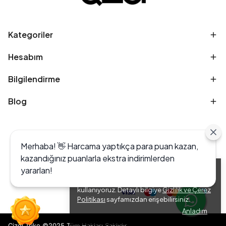
Kategoriler
Hesabım
Bilgilendirme
Blog
Merhaba! 👋 Harcama yaptıkça para puan kazan,
kazandığınız puanlarla ekstra indirimlerden
yararlan!
Alışveriş deneyiminizi iyileştirmek için yasal
düzenlemelere uygun çerezler (cookies)
kullanıyoruz. Detaylı bilgiye
Gizlilik ve Çerez
Politikası
sayfamızdan erişebilirsiniz.
Anladım
Çizgi Triko ©2025 Tüm Hakları Saklıdır.