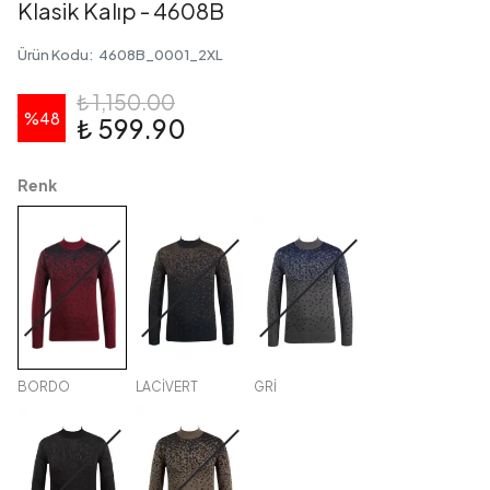
Klasik Kalıp - 4608B
Ürün Kodu
:
4608B_0001_2XL
₺ 1,150.00
%
48
₺ 599.90
Renk
BORDO
LACİVERT
GRİ