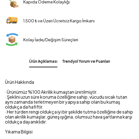
Kapıda Ödeme Kolaylığı
1.500 ₺ ve Üzeri Ücretsiz Kargo İmkanı
Kolay İade/Değişim Süreçleri
Ürün Açıklaması
Trendyol Yorum ve Puanları
Ürün Hakkında
· Ürünümüz %100 Akrilik kumaştan üretilmiştir.
· Şeklini uzun süre koruma özelliğine sahip, vücudu sıcak tutan
aynı zamanda terletmeyen bir yapıya sahip olan bu kumaş
oldukça da hafiftir.
· Her türden rengi oldukça iyi bir şekilde tutma özelliğine de sahip
olan akrilik kumaşlar, güneş ışığına, olumsuz hava şartlarına karşı
oldukça dayanıklıdır.
Yıkama Bilgisi