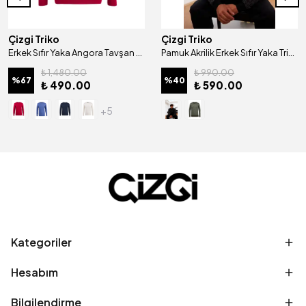
Çizgi Triko
Çizgi Triko
Erkek Sıfır Yaka Angora Tavşan Yünlü Kazak Regular Kalıp - 4462C
Pamuk Akrilik Erkek Sıfır Yaka Triko Kazak Desenli Kol ve Bel Lastikli Regular Kalıp - 5023C
₺ 1,480.00
₺ 990.00
%
67
%
40
₺ 490.00
₺ 590.00
+5
Kategoriler
Hesabım
Bilgilendirme