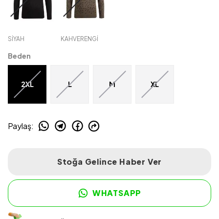
SİYAH
KAHVERENGİ
Beden
2XL
L
M
XL
Paylaş
:
Stoğa Gelince Haber Ver
WHATSAPP