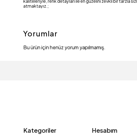
kaliteleriyle, renk detayları ile en güzelini zevkli bir ta
atmaktayız.;
Yorumlar
Bu ürün için henüz yorum yapılmamış.
Kategoriler
Hesabım