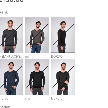
Renk
MELANJ LACİVERT
gri
BORDO
i̇ndigo
siyah
lacivert
Beden