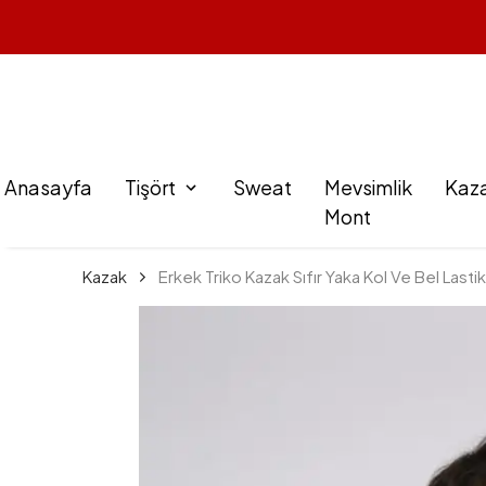
Anasayfa
Tişört
Sweat
Mevsimlik
Kaz
Mont
Kazak
Erkek Triko Kazak Sıfır Yaka Kol Ve Bel Lastik