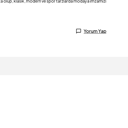
makta olup, klasik, modern ve spor tarzlarda modaya imzamızı
Yorum Yap