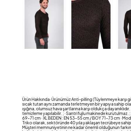
Ürün Hakkında· Ürünümüz Anti-pilling (Tüylenmeye karşı güçle
sıcak tutan aynı zamanda terletmeyen bir yapıya sahip olan 
ışığına, olumsuz hava şartlarına karşı oldukça dayanıklıdır. 
temizleme yapılabilir. ; · Santrifujlu makinede kurutulma
69-71 cm · XL BEDEN : EN 53-55 cm / BOY 71-73 cm · Modeli
Triko olarak, sektöründe 40 yıla yaklaşan tecrübeye sahip b
Müşteri memnuniyetinin ne kadar önemli olduğunun farkında b