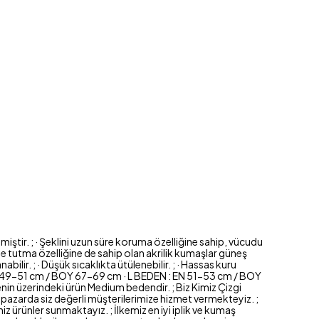
miştir. ; · Şeklini uzun süre koruma özelliğine sahip, vücudu
de tutma özelliğine de sahip olan akrilik kumaşlar güneş
lir. ; · Düşük sıcaklıkta ütülenebilir. ; · Hassas kuru
 EN 49-51 cm / BOY 67-69 cm · L BEDEN : EN 51-53 cm / BOY
in üzerindeki ürün Medium bedendir. ; Biz Kimiz Çizgi
 pazarda siz değerli müşterilerimize hizmet vermekteyiz. ;
 ürünler sunmaktayız. ; İlkemiz en iyi iplik ve kumaş