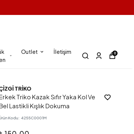
ük
Outlet
İletişim
0
en
ÇİZGİ TRİKO
Erkek Triko Kazak Sıfır Yaka Kol Ve
Bel Lastikli Kışlık Dokuma
Ürün Kodu
:
4255C0001M
₺ 150.00