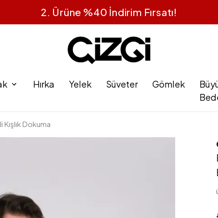
2. Ürüne %40 İndirim Fırsatı!
ak
Hırka
Yelek
Süveter
Gömlek
Büy
Bed
li Kışlık Dokuma