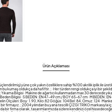
Ürün Açıklaması
ndirilmiş) yüne çok yakın özelliklere sahip %100 akrilik iplik ile üretil
bu kumaş oldukça da hafiftir. ; · Her türden rengi oldukça iyi bir şekil
; Yıkama Bilgisi · Makine de ağartıcı kullanmadan max 30 derecede yıkanabi
z. ; Beden Bilgisi · S BEDEN : EN 47-49 cm / BOY 65-67 cm · M BEDEN :
n Ölçüleri: Boy: 1.90, Kilo:82 Göğüs: 104 Bel: 84, Omuz: 124 · Manken
ir firmayız. ; 2004 yılından bu yana tescilli ÇİZGİ TRİKO markasıyla iç
ir firma olarak, tasarımlarımızda sizlere kendinizi özel hissedeceğiniz