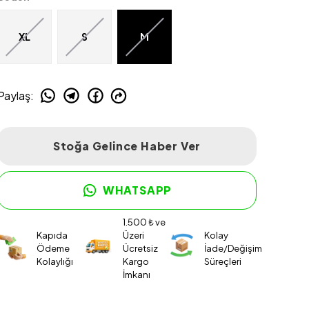
XL
S
M
Paylaş
:
Stoğa Gelince Haber Ver
WHATSAPP
1.500 ₺ ve
Kapıda
Üzeri
Kolay
Ödeme
Ücretsiz
İade/Değişim
Kolaylığı
Kargo
Süreçleri
İmkanı