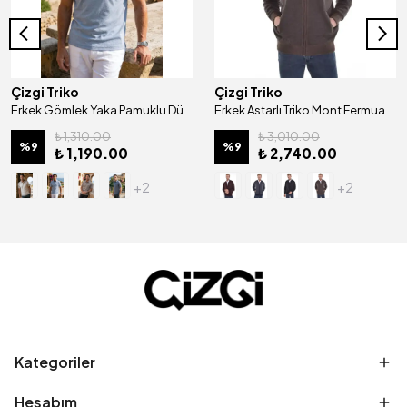
Çizgi Triko
Çizgi Triko
Erkek Gömlek Yaka Pamuklu Düğmeli Cepli Tişört Klasik Kalıp - 5101
Erkek Astarlı Triko Mont Fermuarlı Desenli Çelik Örgü Klasik Kalıp - 4202T
₺ 1,310.00
₺ 3,010.00
%
9
%
9
₺ 1,190.00
₺ 2,740.00
+2
+2
Kategoriler
Hesabım