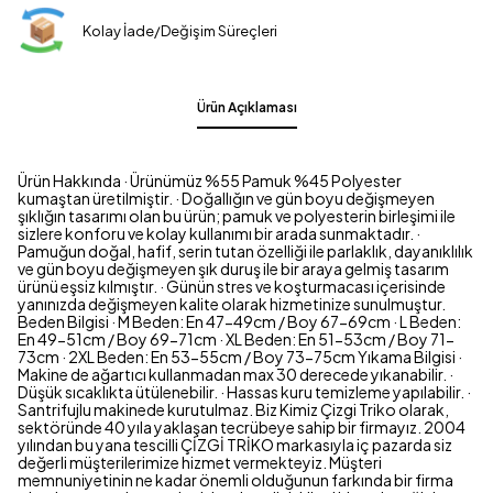
Kolay İade/Değişim Süreçleri
Ürün Açıklaması
Ürün Hakkında · Ürünümüz %55 Pamuk %45 Polyester
kumaştan üretilmiştir. · Doğallığın ve gün boyu değişmeyen
şıklığın tasarımı olan bu ürün; pamuk ve polyesterin birleşimi ile
sizlere konforu ve kolay kullanımı bir arada sunmaktadır. ·
Pamuğun doğal, hafif, serin tutan özelliği ile parlaklık, dayanıklılık
ve gün boyu değişmeyen şık duruş ile bir araya gelmiş tasarım
ürünü eşsiz kılmıştır. · Günün stres ve koşturmacası içerisinde
yanınızda değişmeyen kalite olarak hizmetinize sunulmuştur.
Beden Bilgisi · M Beden: En 47-49cm / Boy 67-69cm · L Beden:
En 49-51cm / Boy 69-71cm · XL Beden: En 51-53cm / Boy 71-
73cm · 2XL Beden: En 53-55cm / Boy 73-75cm Yıkama Bilgisi ·
Makine de ağartıcı kullanmadan max 30 derecede yıkanabilir. ·
Düşük sıcaklıkta ütülenebilir. · Hassas kuru temizleme yapılabilir. ·
Santrifujlu makinede kurutulmaz. Biz Kimiz Çizgi Triko olarak,
sektöründe 40 yıla yaklaşan tecrübeye sahip bir firmayız. 2004
yılından bu yana tescilli ÇİZGİ TRİKO markasıyla iç pazarda siz
değerli müşterilerimize hizmet vermekteyiz. Müşteri
memnuniyetinin ne kadar önemli olduğunun farkında bir firma