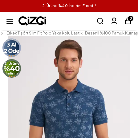
2. Ürüne %40 İndirim Fırsatı!
0
Erkek Tişört Slim Fit Polo Yaka Kolu Lastikli Desenli %100 Pamuk Kumaş