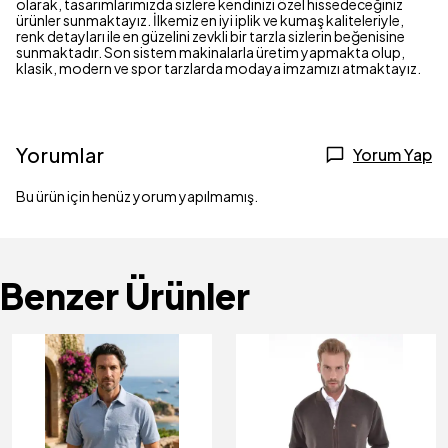
olarak, tasarımlarımızda sizlere kendinizi özel hissedeceğiniz
ürünler sunmaktayız. İlkemiz en iyi iplik ve kumaş kaliteleriyle,
renk detayları ile en güzelini zevkli bir tarzla sizlerin beğenisine
sunmaktadır. Son sistem makinalarla üretim yapmakta olup,
klasik, modern ve spor tarzlarda modaya imzamızı atmaktayız.
Yorumlar
Yorum Yap
Bu ürün için henüz yorum yapılmamış.
Benzer Ürünler