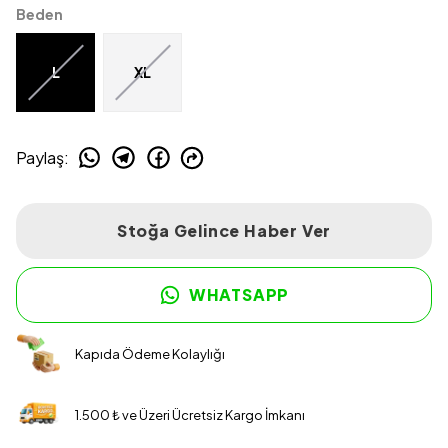
Beden
L
XL
Paylaş
:
Stoğa Gelince Haber Ver
WHATSAPP
Kapıda Ödeme Kolaylığı
1.500 ₺ ve Üzeri Ücretsiz Kargo İmkanı