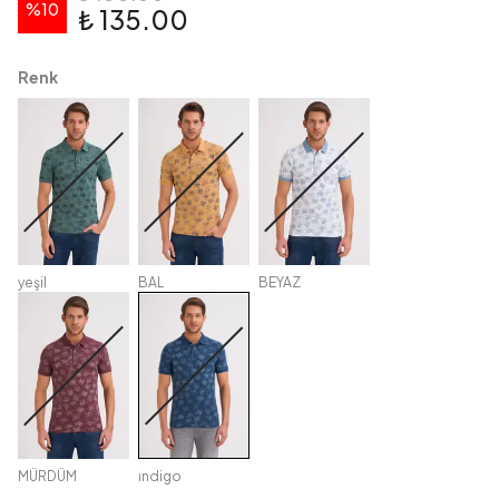
%
10
₺ 135.00
Renk
yeşil
BAL
BEYAZ
MÜRDÜM
i̇ndigo