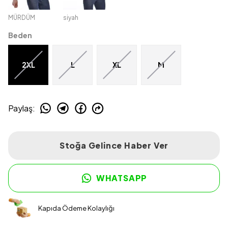
MÜRDÜM
siyah
Beden
2XL
L
XL
M
Paylaş
:
Stoğa Gelince Haber Ver
WHATSAPP
Kapıda Ödeme Kolaylığı