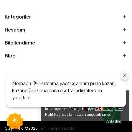
Kategoriler
Hesabım
Bilgilendirme
Blog
Merhaba! 👋 Harcama yaptıkça para puan kazan,
kazandığınız puanlarla ekstra indirimlerden
yararlan!
Alışveriş deneyiminizi iyileştirmek için yasal
düzenlemelere uygun çerezler (cookies)
kullanıyoruz. Detaylı bilgiye
Gizlilik ve Çerez
Politikası
sayfamızdan erişebilirsiniz.
Anladım
Çizgi Triko ©2025 Tüm Hakları Saklıdır.