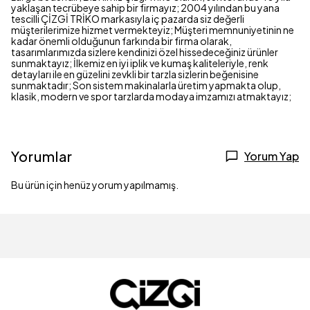
yaklaşan tecrübeye sahip bir firmayız; 2004 yılından bu yana
tescilli ÇİZGİ TRİKO markasıyla iç pazarda siz değerli
müşterilerimize hizmet vermekteyiz; Müşteri memnuniyetinin ne
kadar önemli olduğunun farkında bir firma olarak,
tasarımlarımızda sizlere kendinizi özel hissedeceğiniz ürünler
sunmaktayız; İlkemiz en iyi iplik ve kumaş kaliteleriyle, renk
detayları ile en güzelini zevkli bir tarzla sizlerin beğenisine
sunmaktadır; Son sistem makinalarla üretim yapmakta olup,
klasik, modern ve spor tarzlarda modaya imzamızı atmaktayız;
Yorumlar
Yorum Yap
Bu ürün için henüz yorum yapılmamış.