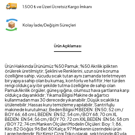
1.500 ₺ ve Üzeri Ücretsiz Kargo İmkanı
Kolay İade/Değişim Süreçleri
Ürün Açıklaması
Ürün Hakkında Ürünümüz %50 Pamuk; %50 Akrilik iplikten
örülerek üretilmiştir; Şeklini ve Renklerini, uzun süre koruma
özelliğine sahip, vücudu sıcak tutan aynı zamanda terletmeyen
bir yapıya sahip olan bu kumaş, konforlu ve hafiftir; Her türden
rengi oldukça iyi bir şekilde tutma özelliğine de sahip olan
PamukAkrilik örgüler, güneş ışığına, olumsuz hava şartlarına karşı
oldukça dayanıklıdır; Yıkama Bilgisi Makine de ağartıcı
kullanmadan max 30 derecede yıkanabilir; Düşük sıcaklıkta
ütülenebilir; Hassas kuru temizleme yapılabilir; Santrifujlu
makinede kurutulmaz; Beden Bilgisi M BEDEN : EN 50; 52 cm /
BOY 66; 68 cm L BEDEN : EN 52; 54 cm / BOY 68; 70 cm XL
BEDEN : EN 54; 56 cm / BOY 70; 72 cm XXL BEDEN : EN 56; 58 cm
/ BOY 72; 74 cm Manken Ölçüleri Modelin Ölçüleri: Boy: 1; 86,
Kilo:82 Göğüs:96 Bel:80 Kalça:97 Mankenin üzerindeki ürün
Large bedendir; Biz Kimiz Çizgi Triko olarak, sektöründe 40 yıla