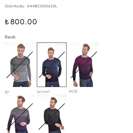
Ürün Kodu
:
4448C00062XL
₺ 800.00
Renk
gri
lacivert
MOR