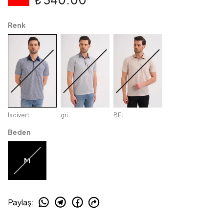
Renk
lacivert
gri
BEJ
Beden
M
Paylaş
: