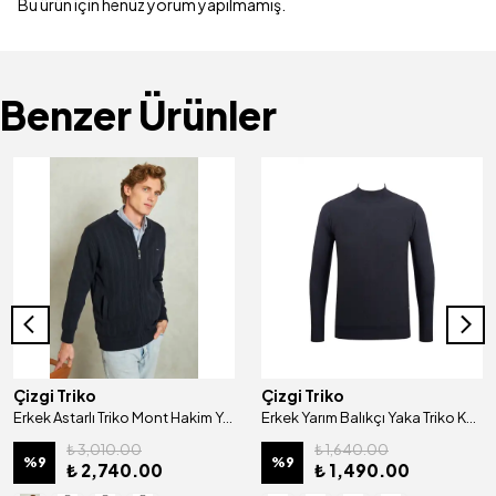
Bu ürün için henüz yorum yapılmamış.
Benzer Ürünler
Çizgi Triko
Çizgi Triko
Erkek Astarlı Triko Mont Hakim Yaka Çelik Örgü Desenli Klasik Kalıp - 5209T
Erkek Yarım Balıkçı Yaka Triko Kazak Desenli Kol Ve Bel Lastikli Çelik Örgü Klasik Kalıp - 4801B
₺ 3,010.00
₺ 1,640.00
%
9
%
9
₺ 2,740.00
₺ 1,490.00