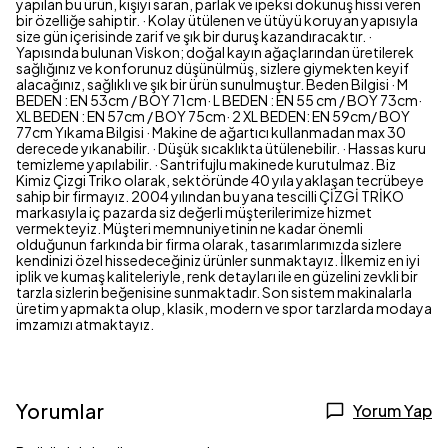
yapılan bu ürün, kişiyi saran, parlak ve ipeksi dokunuş hissi veren
bir özelliğe sahiptir. · Kolay ütülenen ve ütüyü koruyan yapısıyla
size gün içerisinde zarif ve şık bir duruş kazandıracaktır. ·
Yapısında bulunan Viskon; doğal kayın ağaçlarından üretilerek
sağlığınız ve konforunuz düşünülmüş, sizlere giymekten keyif
alacağınız, sağlıklı ve şık bir ürün sunulmuştur. Beden Bilgisi · M
BEDEN : EN 53cm / BOY 71cm· L BEDEN : EN 55 cm / BOY 73cm·
XL BEDEN : EN 57cm / BOY 75cm· 2 XL BEDEN: EN 59cm/ BOY
77cm Yıkama Bilgisi · Makine de ağartıcı kullanmadan max 30
derecede yıkanabilir. · Düşük sıcaklıkta ütülenebilir. · Hassas kuru
temizleme yapılabilir. · Santrifujlu makinede kurutulmaz. Biz
Kimiz Çizgi Triko olarak, sektöründe 40 yıla yaklaşan tecrübeye
sahip bir firmayız. 2004 yılından bu yana tescilli ÇİZGİ TRİKO
markasıyla iç pazarda siz değerli müşterilerimize hizmet
vermekteyiz. Müşteri memnuniyetinin ne kadar önemli
olduğunun farkında bir firma olarak, tasarımlarımızda sizlere
kendinizi özel hissedeceğiniz ürünler sunmaktayız. İlkemiz en iyi
iplik ve kumaş kaliteleriyle, renk detayları ile en güzelini zevkli bir
tarzla sizlerin beğenisine sunmaktadır. Son sistem makinalarla
üretim yapmakta olup, klasik, modern ve spor tarzlarda modaya
imzamızı atmaktayız.
Yorumlar
Yorum Yap