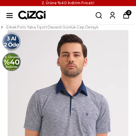
2. Ürüne %40 İndirim Fırsatı!
0
Erkek Polo Yaka Tişört Desenli Günlük Cep Detaylı