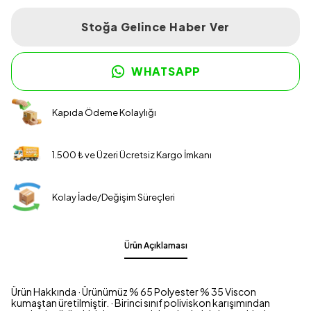
Stoğa Gelince Haber Ver
WHATSAPP
Kapıda Ödeme Kolaylığı
1.500 ₺ ve Üzeri Ücretsiz Kargo İmkanı
Kolay İade/Değişim Süreçleri
Ürün Açıklaması
Ürün Hakkında · Ürünümüz % 65 Polyester % 35 Viscon
kumaştan üretilmiştir. · Birinci sınıf poliviskon karışımından