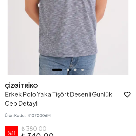
ÇİZGİ TRİKO
Erkek Polo Yaka Tişört Desenli Günlük
Cep Detaylı
Ürün Kodu
:
41070006M
₺ 380.00
%
11
₺ 340.00