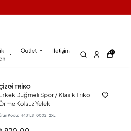
ük
Outlet
İletişim
0
en
ÇİZGİ TRİKO
Erkek Düğmeli Spor / Klasik Triko
Örme Kolsuz Yelek
Ürün Kodu
:
4431LS_0002_2XL
₺ 920.00