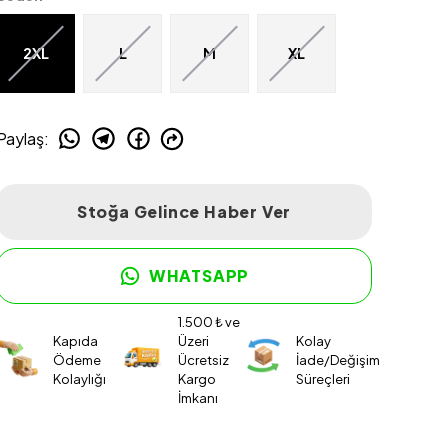
2XL
L
M
XL
Paylaş
:
Stoğa Gelince Haber Ver
WHATSAPP
1.500 ₺ ve
Kapıda
Üzeri
Kolay
Ödeme
Ücretsiz
İade/Değişim
Kolaylığı
Kargo
Süreçleri
İmkanı