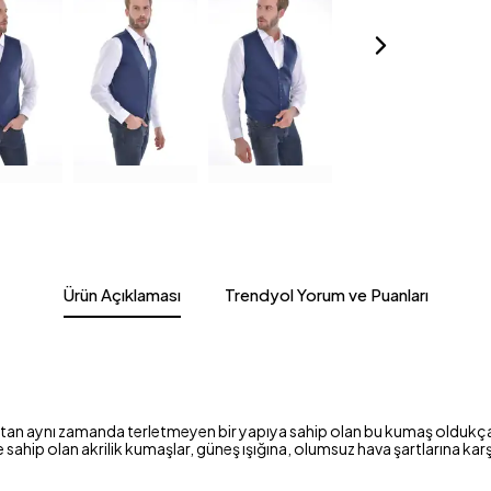
Ürün Açıklaması
Trendyol Yorum ve Puanları
tutan aynı zamanda terletmeyen bir yapıya sahip olan bu kumaş oldukça 
e sahip olan akrilik kumaşlar, güneş ışığına, olumsuz hava şartlarına kar