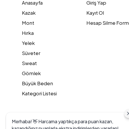
Anasayfa
Giriş Yap
Kazak
Kayıt Ol
Mont
Hesap Silme Form
Hırka
Yelek
Süveter
Sweat
Gömlek
Büyük Beden
Kategori Listesi
Merhaba! 👋 Harcama yaptıkça para puan kazan,
kazandığınız puanlarla ekstra indirimlerden yararlan!