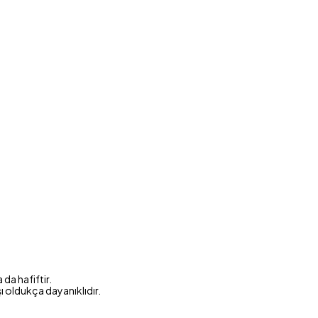
da hafiftir.
şı oldukça dayanıklıdır.