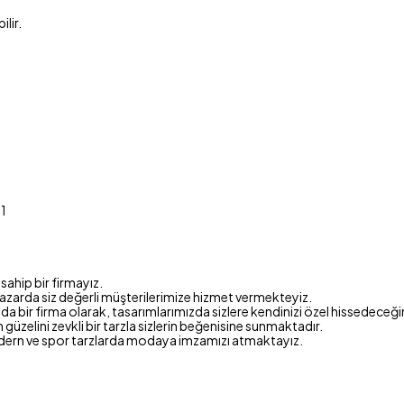
lir.
21
sahip bir firmayız.
azarda siz değerli müşterilerimize hizmet vermekteyiz.
 bir firma olarak, tasarımlarımızda sizlere kendinizi özel hissedeceği
en güzelini zevkli bir tarzla sizlerin beğenisine sunmaktadır.
dern ve spor tarzlarda modaya imzamızı atmaktayız.