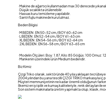
· Makine de ağartıcı kullanmadan max 30 derecede yıkanabi
· Düşük sıcaklıkta ütülenebilir.
· Hassas kuru temizleme yapılabilir.
· Santrifujlu makinede kurutulmaz.
Beden Bilgisi
· M BEDEN : EN 50-52 cm / BOY 60-62 cm
· L BEDEN : EN 52-54 cm / BOY 61-63 cm
· XL BEDEN : EN 54-56 cm / BOY 62-64 cm
· 2XL BEDEN : EN 56-58 cm / BOY 63-65 cm
· Modelin Ölçüleri: Boy: 1.87, Kilo:85 Göğüs: 100 Omuz: 1
· Mankenin üzerindeki ürün Medium bedendir.
Biz Kimiz
Çizgi Triko olarak, sektöründe 40 yıla yaklaşan tecrübeye 
2004 yılından bu yana tescilli ÇİZGİ TRİKO markasıyla iç p
Müşteri memnuniyetinin ne kadar önemli olduğunun farkında
İlkemiz en iyi iplik ve kumaş kaliteleriyle, renk detayları ile 
Son sistem makinalarla üretim yapmakta olup, klasik, mo