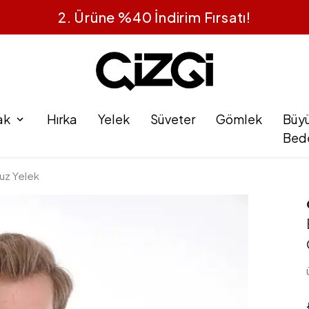
1 Alana 1 Bedava
ak
Hırka
Yelek
Süveter
Gömlek
Büy
Bed
suz Yelek