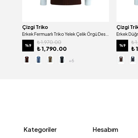
Çizgi Triko
Çizgi Tri
Erkek Düğmeli Yelek Cepli Desenli Çelik Örgü Klasik Kalıp - 5205L
Erkek Fermuarlı Triko Yelek Çelik Örgü Desenli Cepli Klasik Kalıp - 5209J
₺ 1,970.00
₺ 
%
9
%
9
₺ 1,790.00
₺ 
+6
Kategoriler
Hesabım