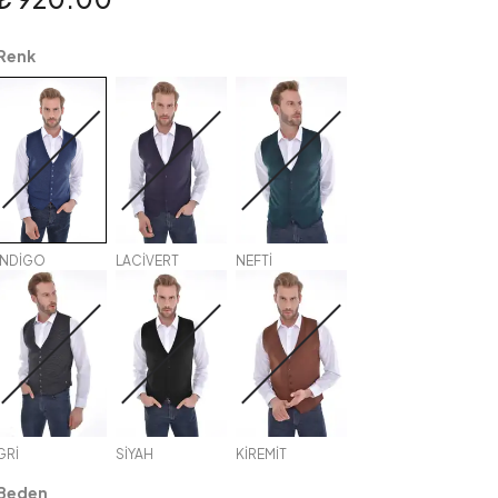
Renk
İNDİGO
LACİVERT
NEFTİ
GRİ
SİYAH
KİREMİT
Beden