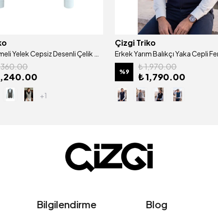
ko
Çizgi Triko
Erkek Düğmeli Yelek Cepsiz Desenli Çelik Örgü Klasik Kalıp - 5211LS
1,360.00
₺ 1,970.00
%
9
1,240.00
₺ 1,790.00
+1
Bilgilendirme
Blog