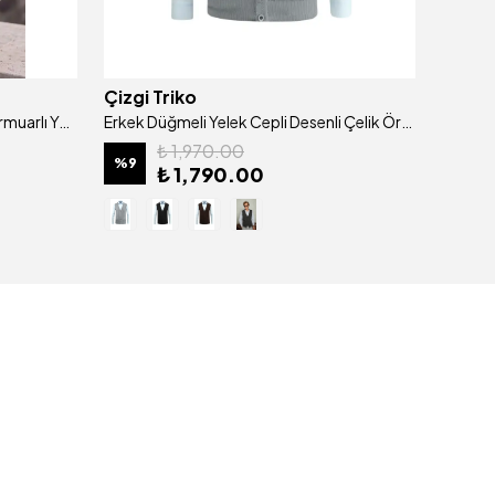
Çizgi Triko
Çizgi 
Erkek Yarım Balıkçı Yaka Cepli Fermuarlı Yelek Klasik Kalıp - 5200J
Erkek Düğmeli Yelek Cepli Desenli Çelik Örgü Klasik Kalıp - 5203L
₺ 1,970.00
%
9
%
9
₺ 1,790.00