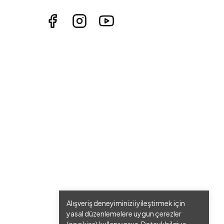
Alışveriş deneyiminizi iyileştirmek için
yasal düzenlemelere uygun çerezler