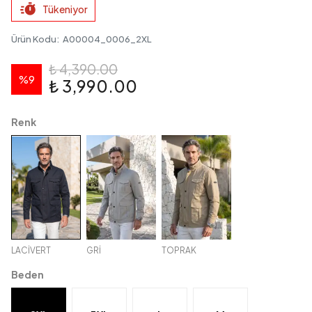
Tükeniyor
Ürün Kodu
:
A00004_0006_2XL
₺ 4,390.00
%
9
₺ 3,990.00
Renk
LACİVERT
GRİ
TOPRAK
Beden