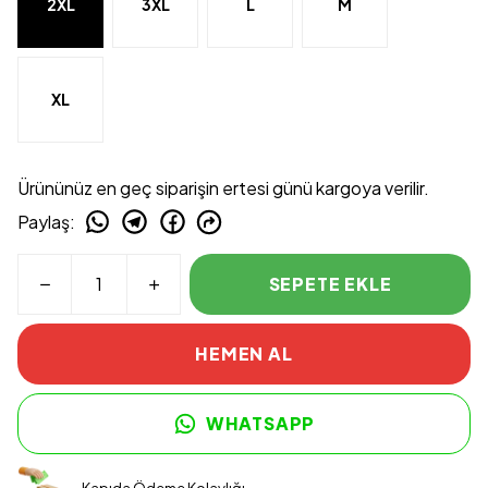
2XL
3XL
L
M
XL
Ürününüz en geç siparişin ertesi günü kargoya verilir.
Paylaş
:
SEPETE EKLE
HEMEN AL
WHATSAPP