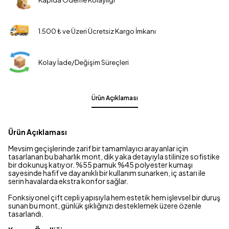
Kapıda Ödeme Kolaylığı
1.500 ₺ ve Üzeri Ücretsiz Kargo İmkanı
Kolay İade/Değişim Süreçleri
Ürün Açıklaması
Ürün Açıklaması
Mevsim geçişlerinde zarif bir tamamlayıcı arayanlar için
tasarlanan bu baharlık mont, dik yaka detayıyla stilinize sofistike
bir dokunuş katıyor. %55 pamuk %45 polyester kumaşı
sayesinde hafif ve dayanıklı bir kullanım sunarken, iç astarı ile
serin havalarda ekstra konfor sağlar.
Fonksiyonel çift cepli yapısıyla hem estetik hem işlevsel bir duruş
sunan bu mont, günlük şıklığınızı desteklemek üzere özenle
tasarlandı.