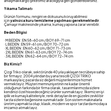
anlaşmalı kargo şirketimiz aracılığıyla geri gönderebilirsiniz.
Yıkama Talimatı
Ürünün formunu, rengini ve dokusunu koruyabilmesi
için
yalnızca kuru temizleme yapılması gerekmektedir
.
Çamaşır makinesinde yıkama, kumaş yapısına zarar verebilir.
Beden Bilgisi
· M BEDEN : EN 58-60 cm / BOY 69-71 cm
· L BEDEN : EN 59-61 cm / BOY 70-72 cm
· XL BEDEN : EN 60-62 cm / BOY 71-73 cm
· 2XL BEDEN : EN 61-63 cm / BOY 72-74 cm
· 3XL BEDEN : EN 62-64 cm / BOY 72-74 cm
Biz Kimiz?
Çizgi Triko olarak, sektöründe 40 yıla yaklaşan tecrübeye sahip
bir firmayız. 2004 yılından bu yana tescilli ÇİZGİ TRİKO
markasıyla iç pazarda siz değerli müşterilerimize hizmet
vermekteyiz. Müşteri memnuniyetinin ne kadar önemli
olduğunun farkında bir firma olarak, tasarımlarımızda sizlere
kendinizi özel hissedeceğiniz ürünler sunmaktayız. İlkemiz en iyi
iplik ve kumaş kaliteleriyle, renk detayları ile en güzelini zevkli bir
tarzla sizlerin beğenisine sunmaktadır. Son sistem makinalarla
üretim yapmakta olup, klasik, modern ve spor tarzlarda modaya
imzamızı atmaktayız.