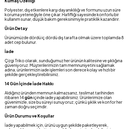
Kumaş Özelliği
Polyester, dış etkenlere karşı dayanıklılığı ve formunu uzun süre
koruma yeteneğiyle öne çıkar. Hafifliği sayesinde konforlu bir
kullanım sunar, düşük bakım gereksinimiyle pratiklik kazandırır.
Ürün Detay
Ürünümüzde dördü iç dördü dış tarafta olmak üzere toplamda 8
adet cep bulunur.
İade
Çizgi Triko olarak, sunduğumuz her ürünün kalitesine ve şıklığına
güveniyoruz. Müşterilerimizin tam memnuniyetini sağlamak
adına, ürünlerimizin iade işlemleri son derece kolay ve hızlı bir
şekilde gerçekleştirebilirsiniz.
14 Gün İçinde İade Hakkı
Aldığınız üründen memnun kalmazsanız, teslimat tarihinden
itibaren 14
gün
içinde iade yapabilirsiniz. Ürünlerimize olan
güvenimizle, size bu süreyi sunuyoruz; çünkü şıklık ve konfor her
zaman doğru seçimdir.
Ürün Durumu ve Koşullar
İade yapabilmek için, ürünü uygun şekilde paketleyerek,