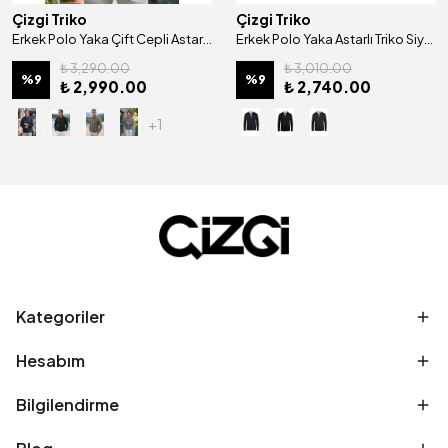
Çizgi Triko
Çizgi Triko
Erkek Polo Yaka Çift Cepli Astarlı Mevsimlik Mont - A00001
Erkek Polo Yaka Astarlı Triko Siyah Mont Fermuarlı Desenli Çelik Örgü - 4200P
₺ 3,290.00
₺ 3,010.00
%
9
%
9
₺ 2,990.00
₺ 2,740.00
+1
Kategoriler
Hesabım
Bilgilendirme