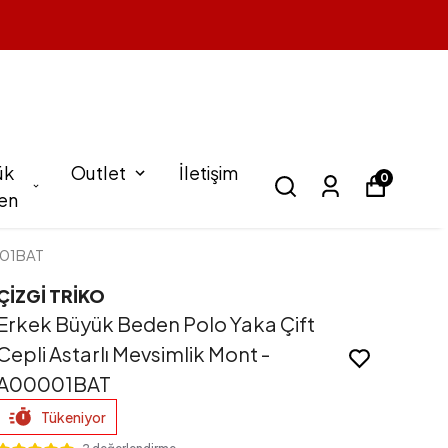
ük
Outlet
İletişim
0
en
0001BAT
ÇİZGİ TRİKO
Erkek Büyük Beden Polo Yaka Çift
Cepli Astarlı Mevsimlik Mont -
A00001BAT
Tükeniyor