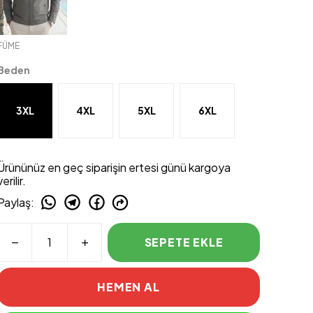
FÜME
Beden
3XL
4XL
5XL
6XL
Ürününüz en geç siparişin ertesi günü kargoya
verilir.
Paylaş
:
SEPETE EKLE
HEMEN AL