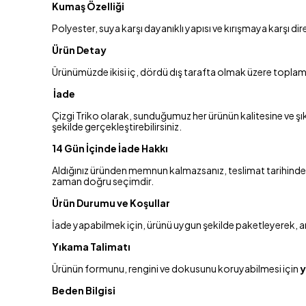
Kumaş Özelliği
Polyester, suya karşı dayanıklı yapısı ve kırışmaya karşı d
Ürün Detay
Ürünümüzde ikisi iç, dördü dış tarafta olmak üzere topla
İade
Çizgi Triko olarak, sunduğumuz her ürünün kalitesine ve şık
şekilde gerçekleştirebilirsiniz.
14 Gün İçinde İade Hakkı
Aldığınız üründen memnun kalmazsanız, teslimat tarihinden
zaman doğru seçimdir.
Ürün Durumu ve Koşullar
İade yapabilmek için, ürünü uygun şekilde paketleyerek, anl
Yıkama Talimatı
Ürünün formunu, rengini ve dokusunu koruyabilmesi için
y
Beden Bilgisi