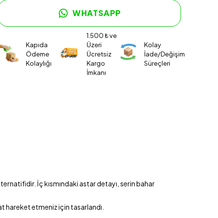
WHATSAPP
1.500 ₺ ve
Kapıda
Üzeri
Kolay
Ödeme
Ücretsiz
İade/Değişim
Kolaylığı
Kargo
Süreçleri
İmkanı
rnatifidir. İç kısmındaki astar detayı, serin bahar
t hareket etmeniz için tasarlandı.