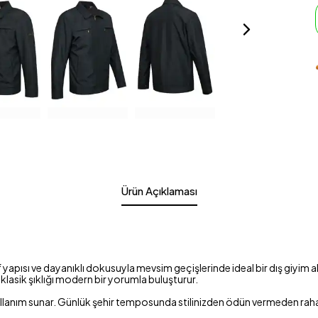
Ürün Açıklaması
pısı ve dayanıklı dokusuyla mevsim geçişlerinde ideal bir dış giyim alte
klasik şıklığı modern bir yorumla buluşturur.
kullanım sunar. Günlük şehir temposunda stilinizden ödün vermeden raha