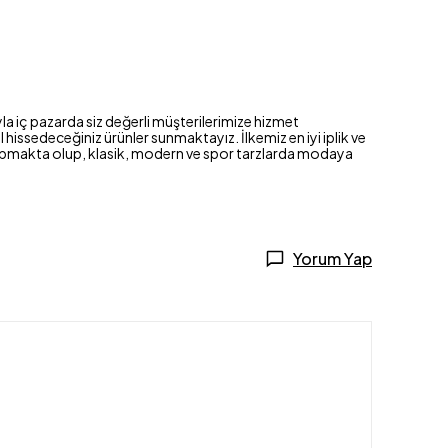
la iç pazarda siz değerli müşterilerimize hizmet
hissedeceğiniz ürünler sunmaktayız. İlkemiz en iyi iplik ve
im yapmakta olup, klasik, modern ve spor tarzlarda modaya
Yorum Yap