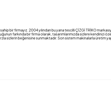
sahip bir firmayız. 2004 yılından bu yana tescilli ÇİZGİ TRİKO markasıy
nun farkında bir firma olarak, tasarımlarımızda sizlere kendinizi özel 
bir tarzla sizlerin beğenisine sunmaktadır. Son sistem makinalarla üret