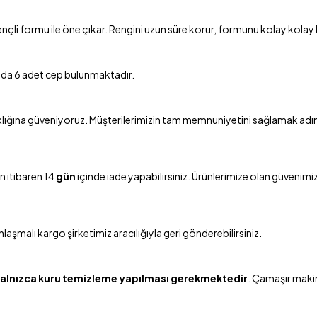
irençli formu ile öne çıkar. Rengini uzun süre korur, formunu kolay kol
mda 6 adet cep bulunmaktadır.
lığına güveniyoruz. Müşterilerimizin tam memnuniyetini sağlamak adına, 
 itibaren 14
gün
içinde iade yapabilirsiniz. Ürünlerimize olan güvenimiz
aşmalı kargo şirketimiz aracılığıyla geri gönderebilirsiniz.
alnızca kuru temizleme yapılması gerekmektedir
. Çamaşır makin