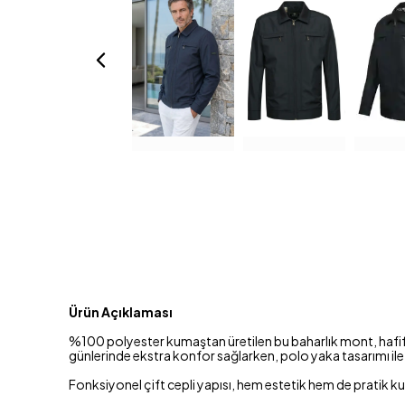
Ürün Açıklaması
%100 polyester kumaştan üretilen bu baharlık mont, hafif ya
günlerinde ekstra konfor sağlarken, polo yaka tasarımı ile 
Fonksiyonel çift cepli yapısı, hem estetik hem de pratik 