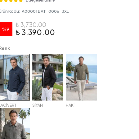
2 değerlendirme
Ürün Kodu
:
A00001 BAT_0006_3XL
₺ 3,730.00
%
9
₺ 3,390.00
Renk
LACİVERT
SİYAH
HAKİ