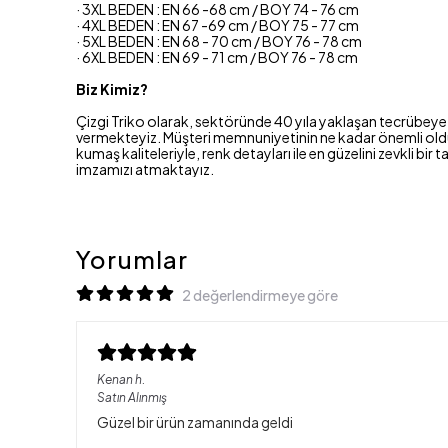
· 3XL BEDEN : EN 66 -68 cm / BOY 74 - 76 cm
· 4XL BEDEN : EN 67 -69 cm / BOY 75 - 77 cm
· 5XL BEDEN : EN 68 - 70 cm / BOY 76 - 78 cm
· 6XL BEDEN : EN 69 - 71 cm / BOY 76 - 78 cm
Biz Kimiz?
Çizgi Triko olarak, sektöründe 40 yıla yaklaşan tecrübeye 
vermekteyiz. Müşteri memnuniyetinin ne kadar önemli olduğu
kumaş kaliteleriyle, renk detayları ile en güzelini zevkli 
imzamızı atmaktayız.
Yorumlar
2 değerlendirmeye göre
Kenan
h.
Satın Alınmış
Güzel bir ürün zamanında geldi