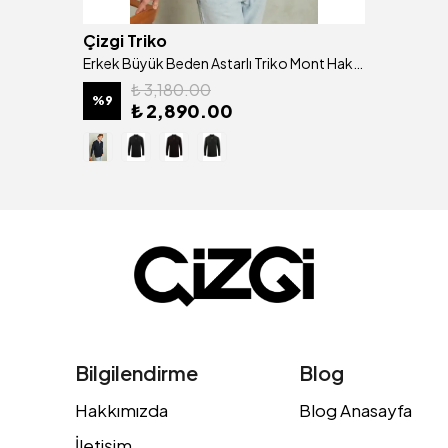
Çizgi Triko
Erkek Büyük Beden Astarlı Triko Mont Hakim Yaka Çelik Örgü Desenli Klasik Kalıp - 5209TB
₺ 3,180.00
%
9
₺ 2,890.00
Bilgilendirme
Blog
Hakkımızda
Blog Anasayfa
İletişim