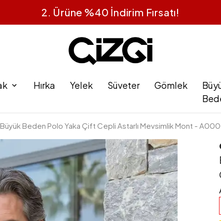
2. Ürüne %40 İndirim Fırsatı!
ak
Hırka
Yelek
Süveter
Gömlek
Büy
Bed
 Büyük Beden Polo Yaka Çift Cepli Astarlı Mevsimlik Mont - A0