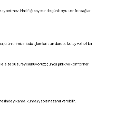
ay kaybetmez. Hafifliği sayesinde gün boyu konfor sağlar.
ürünlerimizin iade işlemleri son derece kolay ve hızlı bir
le, size bu süreyi sunuyoruz; çünkü şıklık ve konfor her
esinde yıkama, kumaş yapısına zarar verebilir.