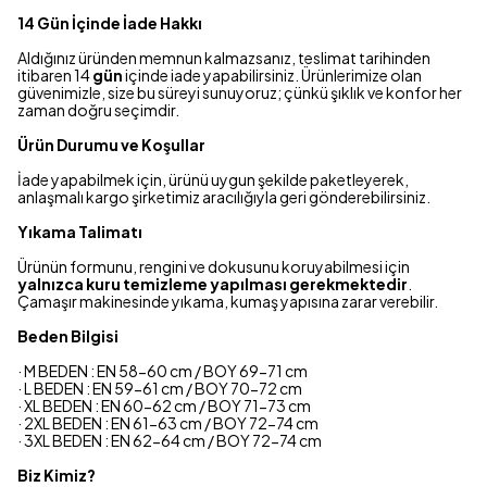
14 Gün İçinde İade Hakkı
Aldığınız üründen memnun kalmazsanız, teslimat tarihinden
itibaren 14
gün
içinde iade yapabilirsiniz. Ürünlerimize olan
güvenimizle, size bu süreyi sunuyoruz; çünkü şıklık ve konfor her
zaman doğru seçimdir.
Ürün Durumu ve Koşullar
İade yapabilmek için, ürünü uygun şekilde paketleyerek,
anlaşmalı kargo şirketimiz aracılığıyla geri gönderebilirsiniz.
Yıkama Talimatı
Ürünün formunu, rengini ve dokusunu koruyabilmesi için
yalnızca kuru temizleme yapılması gerekmektedir
.
Çamaşır makinesinde yıkama, kumaş yapısına zarar verebilir.
Beden Bilgisi
· M BEDEN : EN 58-60 cm / BOY 69-71 cm
· L BEDEN : EN 59-61 cm / BOY 70-72 cm
· XL BEDEN : EN 60-62 cm / BOY 71-73 cm
· 2XL BEDEN : EN 61-63 cm / BOY 72-74 cm
· 3XL BEDEN : EN 62-64 cm / BOY 72-74 cm
Biz Kimiz?