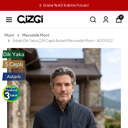
2. Ürüne %40 İndirim Fırsatı!
0
Mont
Mevsimlik Mont
Erkek Dik Yaka Çift Cepli Astarlı Mevsimlik Mont - A00002