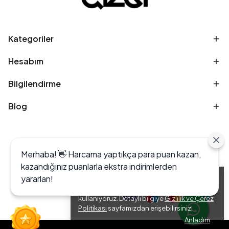
Kategoriler
Hesabım
Bilgilendirme
Blog
Merhaba! 👋 Harcama yaptıkça para puan kazan,
kazandığınız puanlarla ekstra indirimlerden
yararlan!
Alışveriş deneyiminizi iyileştirmek için yasal
düzenlemelere uygun çerezler (cookies)
kullanıyoruz. Detaylı bilgiye
Gizlilik ve Çerez
Politikası
sayfamızdan erişebilirsiniz.
Anladım