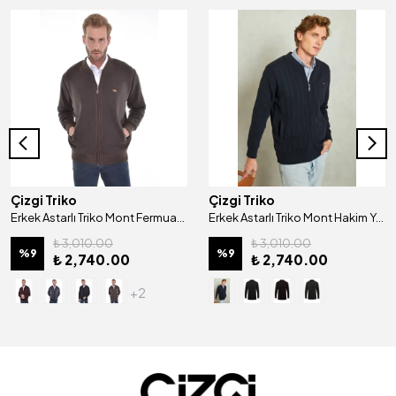
Çizgi Triko
Çizgi Triko
Erkek Astarlı Triko Mont Fermuarlı Desenli Çelik Örgü Klasik Kalıp - 4202T
Erkek Astarlı Triko Mont Hakim Yaka Çelik Örgü Desenli Klasik Kalıp - 5209T
₺ 3,010.00
₺ 3,010.00
%
9
%
9
₺ 2,740.00
₺ 2,740.00
+2