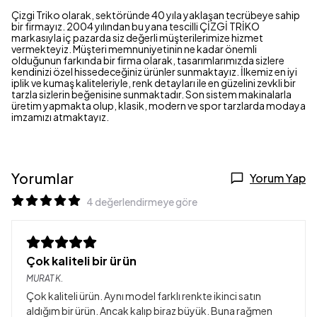
Çizgi Triko olarak, sektöründe 40 yıla yaklaşan tecrübeye sahip
bir firmayız. 2004 yılından bu yana tescilli ÇİZGİ TRİKO
markasıyla iç pazarda siz değerli müşterilerimize hizmet
vermekteyiz. Müşteri memnuniyetinin ne kadar önemli
olduğunun farkında bir firma olarak, tasarımlarımızda sizlere
kendinizi özel hissedeceğiniz ürünler sunmaktayız. İlkemiz en iyi
iplik ve kumaş kaliteleriyle, renk detayları ile en güzelini zevkli bir
tarzla sizlerin beğenisine sunmaktadır. Son sistem makinalarla
üretim yapmakta olup, klasik, modern ve spor tarzlarda modaya
imzamızı atmaktayız.
Yorumlar
Yorum Yap
4 değerlendirmeye göre
Çok kaliteli bir ürün
MURAT
K.
Çok kaliteli ürün. Aynı model farklı renkte ikinci satın
aldığım bir ürün. Ancak kalıp biraz büyük. Buna rağmen