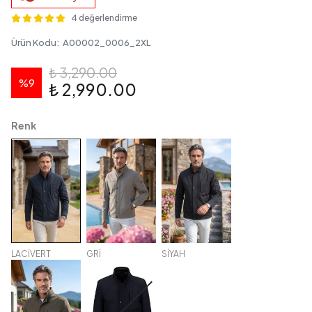
4 değerlendirme
Ürün Kodu
:
A00002_0006_2XL
₺ 3,290.00
%
9
₺ 2,990.00
Renk
LACİVERT
GRİ
SİYAH