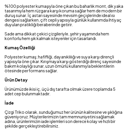
%100 polyester kumaşıyla öne çıkan bu baharlık mont, dik yaka
tasarımıyla hem rüzgara karşı koruma sağlar hem de modern bir
duruş sunar. İç astarı sayesinde mevsim geçişlerinde ideal ısı
dengesi sağlarken, çift cepli yapısıyla günlük kullanımda ihtiyaç
duyulan pratikliği beraberinde getirir.
Sade ama dikkat çekici çizgileriyle, şehir yaşamında hem
konforlu hem şık kalmak isteyenler için tasarlandı.
Kumaş Özelliği
Polyester kumaş; hafifliği, dayanıklılığı ve suya karşı dirençli
yapısıyla öne çıkar. Kırışmaya karşı gösterdiği direnç sayesinde
bakım kolaylığı sunar, uzun ömürlü kullanımıyla beklentilerin
ötesinde performans sağlar.
Ürün Detay
Ürünümüzde ikisi iç, üçü dış tarafta olmak üzere toplamda 5
adet cep bulunmaktadır.
İade
Çizgi Triko olarak, sunduğumuz her ürünün kalitesine ve şıklığına
güveniyoruz. Müşterilerimizin tam memnuniyetini sağlamak
adına, ürünlerimizin iade işlemleri son derece kolay ve hızlı bir
şekilde gerçekleştirebilirsiniz.