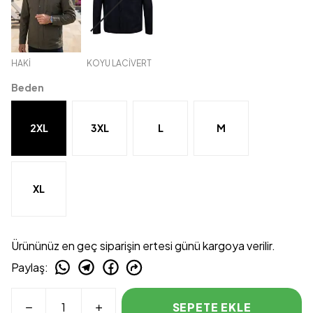
HAKİ
KOYU LACİVERT
Beden
2XL
3XL
L
M
XL
Ürününüz en geç siparişin ertesi günü kargoya verilir.
Paylaş
:
SEPETE EKLE