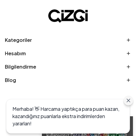
Kategoriler
Hesabım
Bilgilendirme
Blog
Merhaba! 👋 Harcama yaptıkça para puan kazan,
kazandığınız puanlarla ekstra indirimlerden
yararlan!
Alışveriş deneyiminizi iyileştirmek için yasal
düzenlemelere uygun çerezler (cookies)
kullanıyoruz. Detaylı bilgiye
Gizlilik ve Çerez