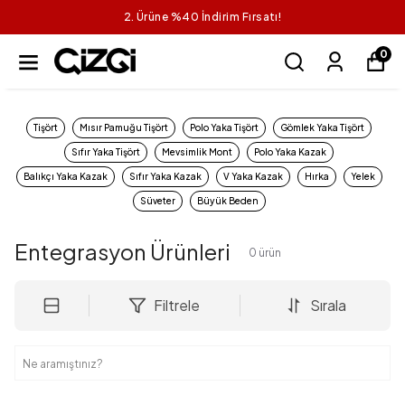
2. Ürüne %40 İndirim Fırsatı!
0
Tişört
Mısır Pamuğu Tişört
Polo Yaka Tişört
Gömlek Yaka Tişört
Sıfır Yaka Tişört
Mevsimlik Mont
Polo Yaka Kazak
Balıkçı Yaka Kazak
Sıfır Yaka Kazak
V Yaka Kazak
Hırka
Yelek
Süveter
Büyük Beden
Entegrasyon Ürünleri
0
ürün
Filtrele
Sırala