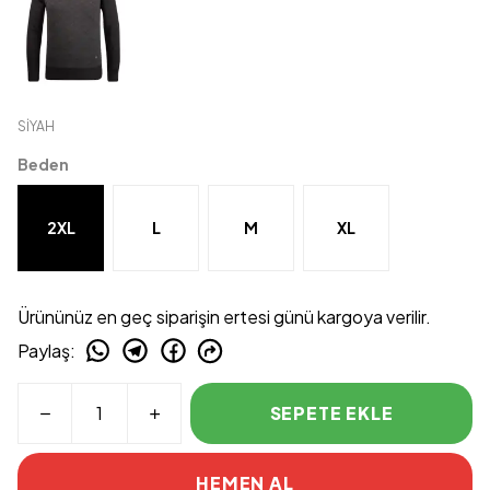
SİYAH
Beden
2XL
L
M
XL
Ürününüz en geç siparişin ertesi günü kargoya verilir.
Paylaş
:
SEPETE EKLE
HEMEN AL