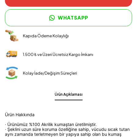
WHATSAPP
Kapıda Ödeme Kolaylığı
1.500 ₺ ve Üzeri Ücretsiz Kargo İmkanı
Kolay İade/Değişim Süreçleri
Ürün Açıklaması
Ürün Hakkında
· Ürünümüz %100 Akrilik kumaştan üretilmiştir.
· Şeklini uzun süre koruma özelliğine sahip, vücudu sıcak tutan
aynı zamanda terletmeyen bir yapıya sahip olan bu kumaş