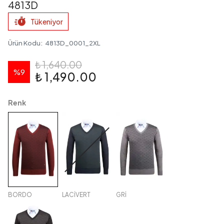
4813D
Tükeniyor
Ürün Kodu
:
4813D_0001_2XL
₺ 1,640.00
%
9
₺ 1,490.00
Renk
BORDO
LACİVERT
GRİ