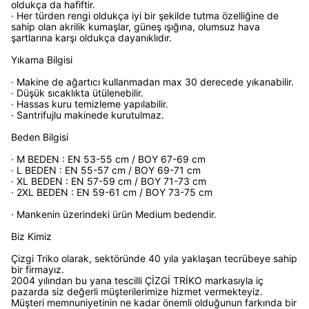
oldukça da hafiftir.
· Her türden rengi oldukça iyi bir şekilde tutma özelliğine de
sahip olan akrilik kumaşlar, güneş ışığına, olumsuz hava
şartlarına karşı oldukça dayanıklıdır.
Yıkama Bilgisi
· Makine de ağartıcı kullanmadan max 30 derecede yıkanabilir.
· Düşük sıcaklıkta ütülenebilir.
· Hassas kuru temizleme yapılabilir.
· Santrifujlu makinede kurutulmaz.
Beden Bilgisi
· M BEDEN : EN 53-55 cm / BOY 67-69 cm
· L BEDEN : EN 55-57 cm / BOY 69-71 cm
· XL BEDEN : EN 57-59 cm / BOY 71-73 cm
· 2XL BEDEN : EN 59-61 cm / BOY 73-75 cm
· Mankenin üzerindeki ürün Medium bedendir.
Biz Kimiz
Çizgi Triko olarak, sektöründe 40 yıla yaklaşan tecrübeye sahip
bir firmayız.
2004 yılından bu yana tescilli ÇİZGİ TRİKO markasıyla iç
pazarda siz değerli müşterilerimize hizmet vermekteyiz.
Müşteri memnuniyetinin ne kadar önemli olduğunun farkında bir