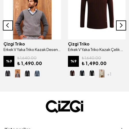
Çizgi Triko
Çizgi Triko
Erkek V Yaka Triko Kazak Desenli Kol ve Bel Lastikli Çelik Örgü Klasik Kalıp - 5007D
Erkek V Yaka Triko Kazak Çelik Örgü Desenli Klasik Kalıp - 5209D
₺ 1,640.00
₺ 1,640.00
%
9
%
9
₺ 1,490.00
₺ 1,490.00
+1