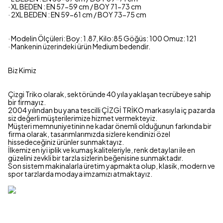
· XL BEDEN : EN 57-59 cm / BOY 71-73 cm
· 2XL BEDEN : EN 59-61 cm / BOY 73-75 cm
· Modelin Ölçüleri: Boy: 1.87, Kilo:85 Göğüs: 100 Omuz: 121
· Mankenin üzerindeki ürün Medium bedendir.
Biz Kimiz
Çizgi Triko olarak, sektöründe 40 yıla yaklaşan tecrübeye sahip
bir firmayız.
2004 yılından bu yana tescilli ÇİZGİ TRİKO markasıyla iç pazarda
siz değerli müşterilerimize hizmet vermekteyiz.
Müşteri memnuniyetinin ne kadar önemli olduğunun farkında bir
firma olarak, tasarımlarımızda sizlere kendinizi özel
hissedeceğiniz ürünler sunmaktayız.
İlkemiz en iyi iplik ve kumaş kaliteleriyle, renk detayları ile en
güzelini zevkli bir tarzla sizlerin beğenisine sunmaktadır.
Son sistem makinalarla üretim yapmakta olup, klasik, modern ve
spor tarzlarda modaya imzamızı atmaktayız.