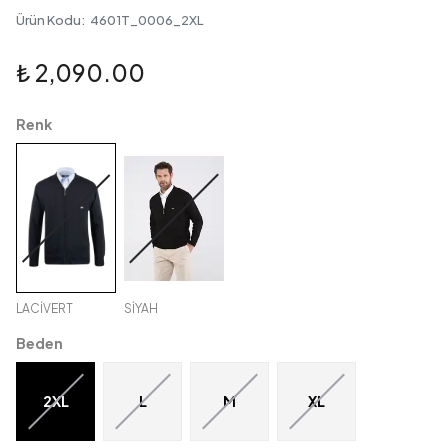
Ürün Kodu
:
4601T_0006_2XL
₺ 2,090.00
Renk
LACİVERT
SİYAH
Beden
2XL
L
M
XL