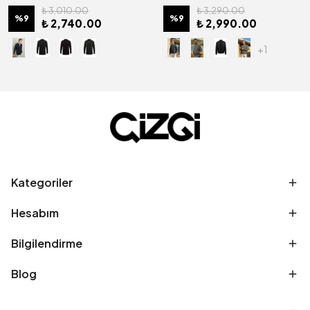
₺ 3,010.00
₺ 3,290.00
%
9
%
9
₺ 2,740.00
₺ 2,990.00
+1
Kategoriler
Hesabım
Bilgilendirme
Blog