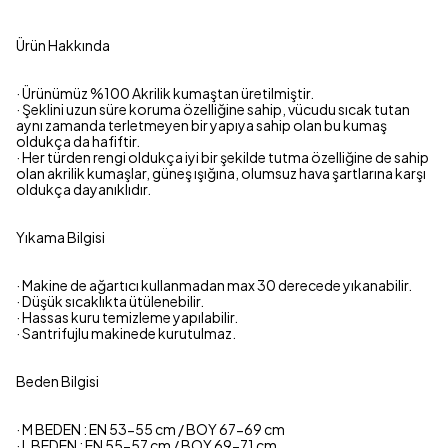
Ürün Hakkında
· Ürünümüz %100 Akrilik kumaştan üretilmiştir.
· Şeklini uzun süre koruma özelliğine sahip, vücudu sıcak tutan
aynı zamanda terletmeyen bir yapıya sahip olan bu kumaş
oldukça da hafiftir.
· Her türden rengi oldukça iyi bir şekilde tutma özelliğine de sahip
olan akrilik kumaşlar, güneş ışığına, olumsuz hava şartlarına karşı
oldukça dayanıklıdır.
Yıkama Bilgisi
· Makine de ağartıcı kullanmadan max 30 derecede yıkanabilir.
· Düşük sıcaklıkta ütülenebilir.
· Hassas kuru temizleme yapılabilir.
· Santrifujlu makinede kurutulmaz.
Beden Bilgisi
· M BEDEN : EN 53-55 cm / BOY 67-69 cm
· L BEDEN : EN 55-57 cm / BOY 69-71 cm