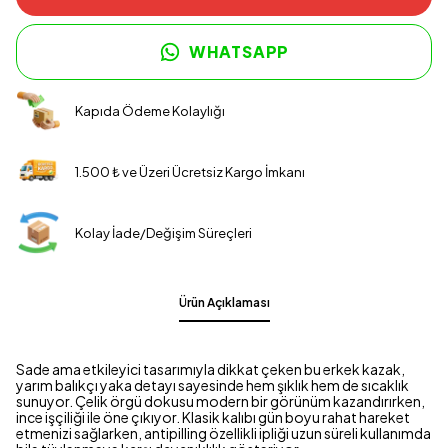
WHATSAPP
Kapıda Ödeme Kolaylığı
1.500 ₺ ve Üzeri Ücretsiz Kargo İmkanı
Kolay İade/Değişim Süreçleri
Ürün Açıklaması
Sade ama etkileyici tasarımıyla dikkat çeken bu erkek kazak,
yarım balıkçı yaka detayı sayesinde hem şıklık hem de sıcaklık
sunuyor. Çelik örgü dokusu modern bir görünüm kazandırırken,
ince işçiliği ile öne çıkıyor. Klasik kalıbı gün boyu rahat hareket
etmenizi sağlarken, antipilling özellikli ipliği uzun süreli kullanımda