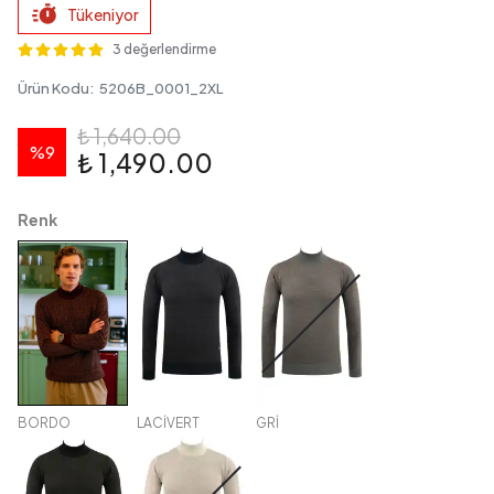
Tükeniyor
3 değerlendirme
Ürün Kodu
:
5206B_0001_2XL
₺ 1,640.00
%
9
₺ 1,490.00
Renk
BORDO
LACİVERT
GRİ