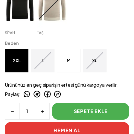
SİYAH
TAŞ
Beden
2XL
L
M
XL
Ürününüz en geç siparişin ertesi günü kargoya verilir.
Paylaş
:
SEPETE EKLE
HEMEN AL