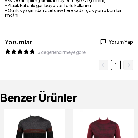
• %100 antipilling akrilik ile tüylenmeye karşı dirençli
• Klasik kalıbı ile gün boyu konforlu kullanım
• Günlük yaşamdan özel davetlere kadar çok yönlü kombin
imkânı
Yorumlar
Yorum Yap
3 değerlendirmeye göre
1
Benzer Ürünler