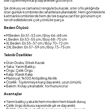
bile tüylenmeye karşı dayanıklılık gösteriyor.
Şık dokusu ve zamansız rengiyle bu kazak, ister ofis şıklığında
ister günlük kombinlerde rahatlıkla kullanılabilir. Hem gömleklerle
katmanlı kombinlerde hem de tek başına zarif bir görünüm için
tercih edilebilecek çok yönlü bir parça.
Beden Ölçüsü
• M Beden: En 51-53 cm / Boy 66-68 cm
• L Beden: En 53-55 cm / Boy 68-70 cm
• XL Beden: En 55-57 cm / Boy 70-72 cm
• 2XL Beden: En 57-59 cm / Boy 73-75 cm
Teknik Özellikler
• Ürün Grubu: Erkek Kazak
• Yaka: Yarım Balıkçı
• Örgü: Çelik Örgü
• Kalıp: Klasik Kalıp
• Materyal: %100 Antipilling Akrilik
• Özellik: Tüylenmeye karşı dayanıklı, uzun ömürlü
• Bakım: Kolay yıkanabilir, formunu korur
Avantajlar
• Yarım balıkçı yaka ile hem modern hem klasik duruş
• Çelik örgü dokusu sayesinde şık ve dayanıklı