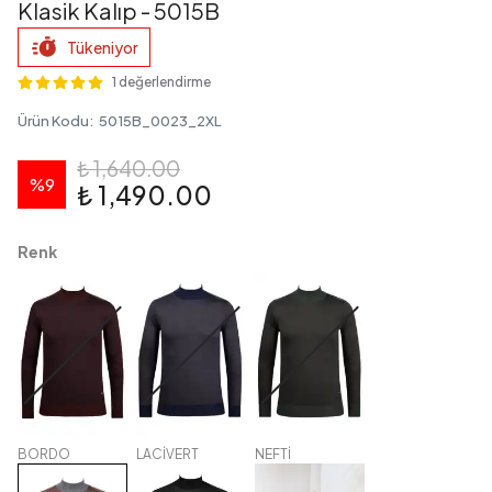
Klasik Kalıp - 5015B
Tükeniyor
1 değerlendirme
Ürün Kodu
:
5015B_0023_2XL
₺ 1,640.00
%
9
₺ 1,490.00
Renk
BORDO
LACİVERT
NEFTİ