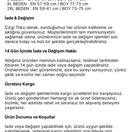
· XL BEDEN : EN 57-59 cm / BOY 71-73 cm
· 2XL BEDEN : EN 59-61 cm / BOY 73-75 cm
İade & Değişim
Çizgi Triko olarak, sunduğumuz her ürünün kalitesine ve
şıklığına güveniyoruz. Müşterilerimizin tam memnuniyetini
sağlamak adına, ürünlerimizin iade ve değişim işlemleri son
derece kolay ve hızlı bir şekilde gerçekleştirebilirsiniz.
14 Gün İçinde İade ve Değişim Hakkı
Aldığınız üründen memnun kalmazsanız, teslimat tarihinden
itibaren 14 gün içinde iade veya değişim yapabilirsiniz.
Ürünlerimize olan güvenimizle, size bu süreyi sunuyoruz; çünkü
şıklık ve konfor her zaman doğru seçimdir.
Ücretsiz Kargo
İade ve değişim işlemlerinde kargo ücretlerini biz karşılıyoruz.
Ürünü geri gönderirken herhangi bir ek ücret ödemezsiniz;
bizimle, her adımda rahat ve sorunsuz bir alışveriş deneyimi
yaşarsınız.
Ürün Durumu ve Koşullar
İade veya değişim yapabilmek için, ürünü uygun şekilde
paketleyerek, anlaşmalı kargo şirketimiz aracılığıyla geri