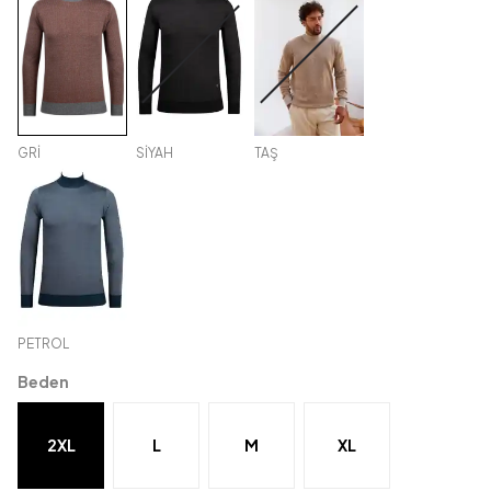
GRİ
SİYAH
TAŞ
PETROL
Beden
2XL
L
M
XL