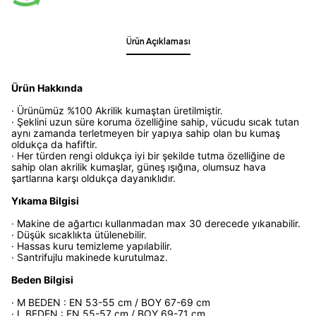
Ürün Açıklaması
Ürün Hakkında
· Ürünümüz %100 Akrilik kumaştan üretilmiştir.
· Şeklini uzun süre koruma özelliğine sahip, vücudu sıcak tutan
aynı zamanda terletmeyen bir yapıya sahip olan bu kumaş
oldukça da hafiftir.
· Her türden rengi oldukça iyi bir şekilde tutma özelliğine de
sahip olan akrilik kumaşlar, güneş ışığına, olumsuz hava
şartlarına karşı oldukça dayanıklıdır.
Yıkama Bilgisi
· Makine de ağartıcı kullanmadan max 30 derecede yıkanabilir.
· Düşük sıcaklıkta ütülenebilir.
· Hassas kuru temizleme yapılabilir.
· Santrifujlu makinede kurutulmaz.
Beden Bilgisi
· M BEDEN : EN 53-55 cm / BOY 67-69 cm
· L BEDEN : EN 55-57 cm / BOY 69-71 cm