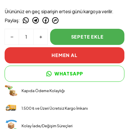
Ürününüz en geç siparişin ertesi günü kargoya verilir.
Paylaş
:
SEPETE EKLE
HEMEN AL
WHATSAPP
Kapıda Ödeme Kolaylığı
1.500 ₺ ve Üzeri Ücretsiz Kargo İmkanı
Kolay İade/Değişim Süreçleri