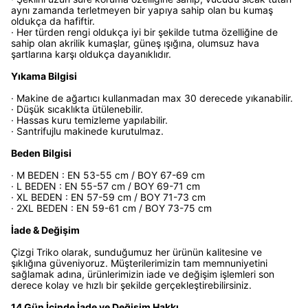
aynı zamanda terletmeyen bir yapıya sahip olan bu kumaş
oldukça da hafiftir.
· Her türden rengi oldukça iyi bir şekilde tutma özelliğine de
sahip olan akrilik kumaşlar, güneş ışığına, olumsuz hava
şartlarına karşı oldukça dayanıklıdır.
Yıkama Bilgisi
· Makine de ağartıcı kullanmadan max 30 derecede yıkanabilir.
· Düşük sıcaklıkta ütülenebilir.
· Hassas kuru temizleme yapılabilir.
· Santrifujlu makinede kurutulmaz.
Beden Bilgisi
· M BEDEN : EN 53-55 cm / BOY 67-69 cm
· L BEDEN : EN 55-57 cm / BOY 69-71 cm
· XL BEDEN : EN 57-59 cm / BOY 71-73 cm
· 2XL BEDEN : EN 59-61 cm / BOY 73-75 cm
İade & Değişim
Çizgi Triko olarak, sunduğumuz her ürünün kalitesine ve
şıklığına güveniyoruz. Müşterilerimizin tam memnuniyetini
sağlamak adına, ürünlerimizin iade ve değişim işlemleri son
derece kolay ve hızlı bir şekilde gerçekleştirebilirsiniz.
14 Gün İçinde İade ve Değişim Hakkı