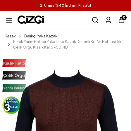
 İndirim Fırsatı!
1 Ala
0
Kazak
Balıkçı Yaka Kazak
Erkek Yarım Balıkçı Yaka Triko Kazak Desenli Kol Ve Bel Lastikli
Çelik Örgü Klasik Kalıp - 5014B