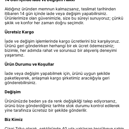
Aldığınız üründen memnun kalmazsanız, teslimat tarihinden
itibaren 14 gün içinde iade veya değişim yapabilirsiniz.
Ürünlerimize olan güvenimizle, size bu süreyi sunuyoruz; çünkü
şıklık ve konfor her zaman doğru seçimdir.
Ücretsiz Kargo
İade ve değişim işlemlerinde kargo ücretlerini biz karşılıyoruz.
Ürünü geri gönderirken herhangi bir ek ücret ödemezsiniz;
bizimle, her adımda rahat ve sorunsuz bir alışveriş deneyimi
yaşarsınız.
Ürün Durumu ve Koşullar
İade veya değişim yapabilmek için, ürünü uygun şekilde
paketleyerek, anlaşmalı kargo şirketimiz aracılığıyla geri
gönderebilirsiniz.
Değişim
Ürününüzde beden ya da renk değişikliği talep ediyorsanız,
ürünü bize gönderdiğiniz tarihte stok durumu kontrol edilerek
yine tarafınıza ücretsiz bir şekilde gönderilir.
Biz Kimiz
Çizgi Triko olarak, sektöründe 40 yıla yaklaşan tecrübeye sahip