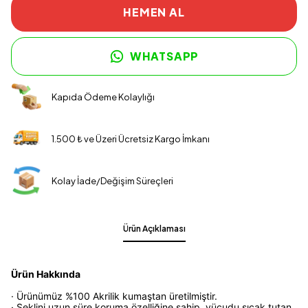
HEMEN AL
WHATSAPP
Kapıda Ödeme Kolaylığı
1.500 ₺ ve Üzeri Ücretsiz Kargo İmkanı
Kolay İade/Değişim Süreçleri
Ürün Açıklaması
Ürün Hakkında
· Ürünümüz %100 Akrilik kumaştan üretilmiştir.
· Şeklini uzun süre koruma özelliğine sahip, vücudu sıcak tutan