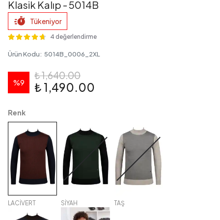
Klasik Kalıp - 5014B
Tükeniyor
4 değerlendirme
Ürün Kodu
:
5014B_0006_2XL
₺ 1,640.00
%
9
₺ 1,490.00
Renk
LACİVERT
SİYAH
TAŞ