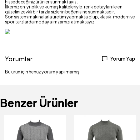
hissedeceğiniz ürünler sunmaktayız.
İlkemiz en iyi iplik ve kumaş kaliteleriyle, renk detayları ile en
güzelini zevkli bir tarzla sizlerin beğenisine sunmaktadır.
Son sistem makinalarla üretim yapmakta olup, klasik, modern ve
spor tarzlarda modaya imzamızı atmaktayız.
Yorumlar
Yorum Yap
Bu ürün için henüz yorum yapılmamış.
Benzer Ürünler