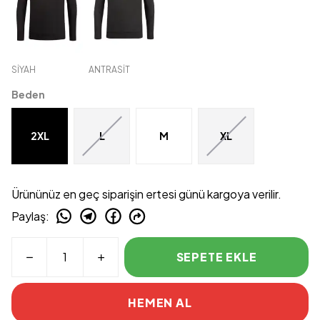
SİYAH
ANTRASİT
Beden
2XL
L
M
XL
Ürününüz en geç siparişin ertesi günü kargoya verilir.
Paylaş
:
SEPETE EKLE
HEMEN AL