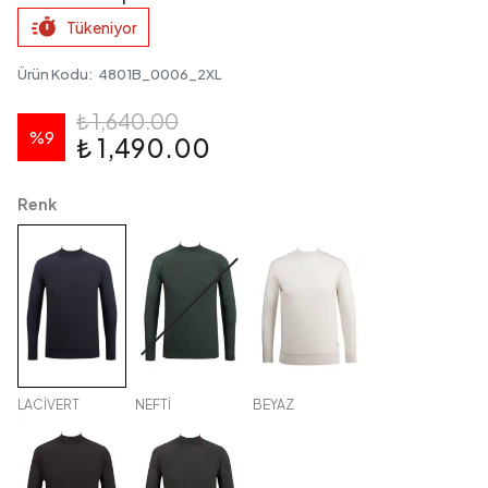
Tükeniyor
Ürün Kodu
:
4801B_0006_2XL
₺ 1,640.00
%
9
₺ 1,490.00
Renk
LACİVERT
NEFTİ
BEYAZ