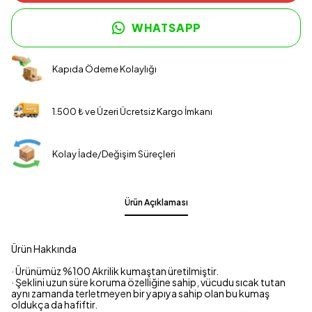
WHATSAPP
Kapıda Ödeme Kolaylığı
1.500 ₺ ve Üzeri Ücretsiz Kargo İmkanı
Kolay İade/Değişim Süreçleri
Ürün Açıklaması
Ürün Hakkında
· Ürünümüz %100 Akrilik kumaştan üretilmiştir.
· Şeklini uzun süre koruma özelliğine sahip, vücudu sıcak tutan
aynı zamanda terletmeyen bir yapıya sahip olan bu kumaş
oldukça da hafiftir.