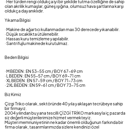
· Her türden rengi oldukça iyi bir şekilde tutma özelliğine de sahip
olan akrilik kumaşlar, güneş ışığına, olumsuz hava şartlarına karşı
oldukça dayanıklıdır.
Yıkama Bilgisi
· Makine de ağartıcı kullanmadan max 30 derecede yıkanabilir.
· Düşük sıcaklıkta ütülenebilir.
· Hassas kuru temizleme yapılabilir.
· Santrifujlu makinede kurutulmaz.
Beden Bilgisi
· M BEDEN : EN 53-55 cm / BOY 67-69 cm
· L BEDEN : EN 55-57 cm / BOY 69-71 cm
· XL BEDEN : EN 57-59 cm / BOY 71-73 cm
· 2XL BEDEN : EN 59-61 cm / BOY 73-75 cm
Biz Kimiz
Çizgi Triko olarak, sektöründe 40 yıla yaklaşan tecrübeye sahip
bir firmayız.
2004 yılından bu yana tescilli ÇİZGİ TRİKO markasıyla iç pazarda
siz değerli müşterilerimize hizmet vermekteyiz.
Müşteri memnuniyetinin ne kadar önemli olduğunun farkında bir
firma olarak, tasarımlarımızda sizlere kendinizi özel