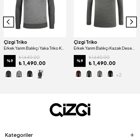
Çizgi Triko
Çizgi Triko
Erkek Yarım Balıkçı Yaka Triko Kazak Desenli Kol Ve Bel Lastikli Çelik Örgü Klasik Kalıp - 5007B
Erkek Yarım Balıkçı Kazak Desenli Çelik Örgü Klasik Kalıp - 5204B
₺ 1,640.00
₺ 1,640.00
%
9
%
9
₺ 1,490.00
₺ 1,490.00
+2
Kategoriler