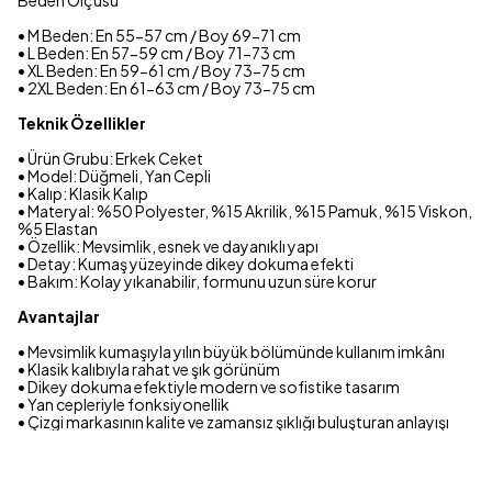
Beden Ölçüsü
• M Beden: En 55-57 cm / Boy 69-71 cm
• L Beden: En 57-59 cm / Boy 71-73 cm
• XL Beden: En 59-61 cm / Boy 73-75 cm
• 2XL Beden: En 61-63 cm / Boy 73-75 cm
Teknik Özellikler
• Ürün Grubu: Erkek Ceket
• Model: Düğmeli, Yan Cepli
• Kalıp: Klasik Kalıp
• Materyal: %50 Polyester, %15 Akrilik, %15 Pamuk, %15 Viskon,
%5 Elastan
• Özellik: Mevsimlik, esnek ve dayanıklı yapı
• Detay: Kumaş yüzeyinde dikey dokuma efekti
• Bakım: Kolay yıkanabilir, formunu uzun süre korur
Avantajlar
• Mevsimlik kumaşıyla yılın büyük bölümünde kullanım imkânı
• Klasik kalıbıyla rahat ve şık görünüm
• Dikey dokuma efektiyle modern ve sofistike tasarım
• Yan cepleriyle fonksiyonellik
• Çizgi markasının kalite ve zamansız şıklığı buluşturan anlayışı