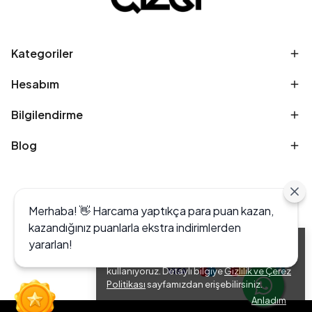
Kategoriler
Hesabım
Bilgilendirme
Blog
Merhaba! 👋 Harcama yaptıkça para puan kazan,
kazandığınız puanlarla ekstra indirimlerden
yararlan!
Alışveriş deneyiminizi iyileştirmek için yasal
düzenlemelere uygun çerezler (cookies)
kullanıyoruz. Detaylı bilgiye
Gizlilik ve Çerez
Politikası
sayfamızdan erişebilirsiniz.
Anladım