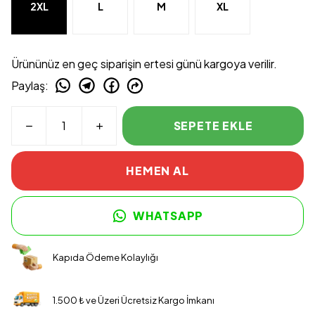
2XL
L
M
XL
Ürününüz en geç siparişin ertesi günü kargoya verilir.
Paylaş
:
SEPETE EKLE
HEMEN AL
WHATSAPP
Kapıda Ödeme Kolaylığı
1.500 ₺ ve Üzeri Ücretsiz Kargo İmkanı