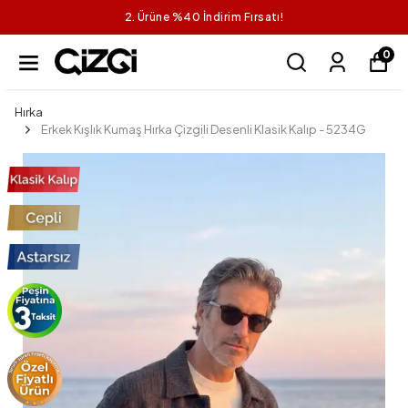
2. Ürüne %40 İndirim Fırsatı!
0
Hırka
Erkek Kışlık Kumaş Hırka Çizgili Desenli Klasik Kalıp - 5234G