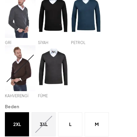
GRİ
SİYAH
PETROL
KAHVERENGİ
FÜME
Beden
2XL
3XL
L
M