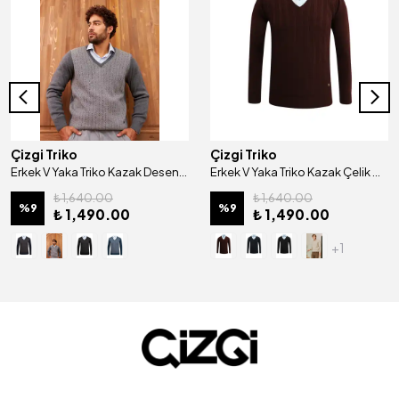
Çizgi Triko
Çizgi Triko
Erkek V Yaka Triko Kazak Desenli Kol ve Bel Lastikli Çelik Örgü Klasik Kalıp - 5007D
Erkek V Yaka Triko Kazak Çelik Örgü Desenli Klasik Kalıp - 5209D
₺ 1,640.00
₺ 1,640.00
%
9
%
9
₺ 1,490.00
₺ 1,490.00
+1