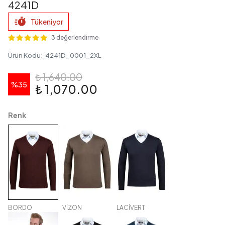
4241D
Tükeniyor
3 değerlendirme
Ürün Kodu
:
4241D_0001_2XL
₺ 1,640.00
%
35
₺ 1,070.00
Renk
BORDO
VİZON
LACİVERT