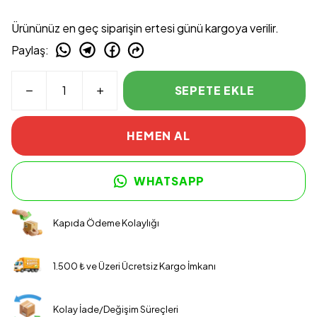
Ürününüz en geç siparişin ertesi günü kargoya verilir.
Paylaş
:
SEPETE EKLE
HEMEN AL
WHATSAPP
Kapıda Ödeme Kolaylığı
1.500 ₺ ve Üzeri Ücretsiz Kargo İmkanı
Kolay İade/Değişim Süreçleri