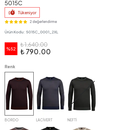
5015C
Tükeniyor
2 değerlendirme
Ürün Kodu
:
5015C_0001_2XL
₺ 1,640.00
%
52
₺ 790.00
Renk
BORDO
LACİVERT
NEFTİ