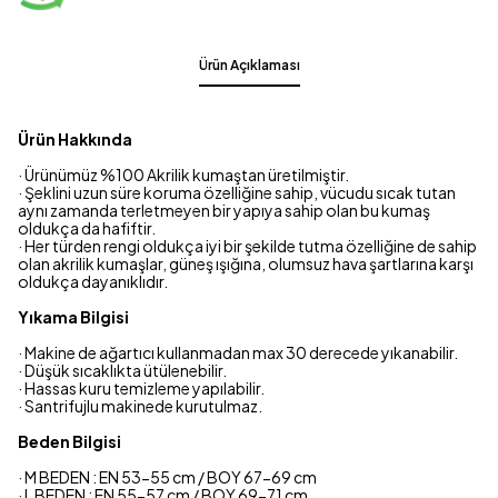
Ürün Açıklaması
Ürün Hakkında
· Ürünümüz %100 Akrilik kumaştan üretilmiştir.
· Şeklini uzun süre koruma özelliğine sahip, vücudu sıcak tutan
aynı zamanda terletmeyen bir yapıya sahip olan bu kumaş
oldukça da hafiftir.
· Her türden rengi oldukça iyi bir şekilde tutma özelliğine de sahip
olan akrilik kumaşlar, güneş ışığına, olumsuz hava şartlarına karşı
oldukça dayanıklıdır.
Yıkama Bilgisi
· Makine de ağartıcı kullanmadan max 30 derecede yıkanabilir.
· Düşük sıcaklıkta ütülenebilir.
· Hassas kuru temizleme yapılabilir.
· Santrifujlu makinede kurutulmaz.
Beden Bilgisi
· M BEDEN : EN 53-55 cm / BOY 67-69 cm
· L BEDEN : EN 55-57 cm / BOY 69-71 cm