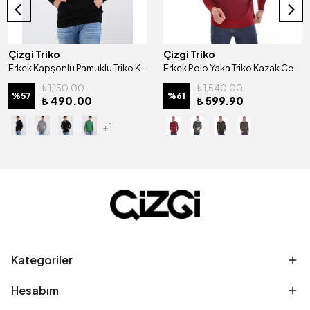
Çizgi Triko
Çizgi Triko
Erkek Kapşonlu Pamuklu Triko Kazak Desenli Kol Ve Bel Lastikli Dokuma Regular Kalıp - 4668V
Erkek Polo Yaka Triko Kazak Cep Detaylı Desenli Kol Ve Bel Lastikli Çelik Örgü - 4414F
₺ 1,150.00
₺ 1,540.00
%
57
%
61
₺ 490.00
₺ 599.90
+1
Kategoriler
Hesabım