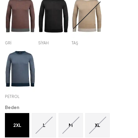
GRİ
SİYAH
TAŞ
PETROL
Beden
2XL
L
M
XL