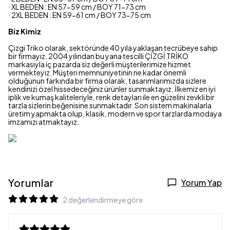
· XL BEDEN : EN 57-59 cm / BOY 71-73 cm
· 2XL BEDEN : EN 59-61 cm / BOY 73-75 cm
Biz Kimiz
Çizgi Triko olarak, sektöründe 40 yıla yaklaşan tecrübeye sahip
bir firmayız.
2004 yılından bu yana tescilli ÇİZGİ TRİKO
markasıyla iç pazarda siz değerli müşterilerimize hizmet
vermekteyiz.
Müşteri memnuniyetinin ne kadar önemli
olduğunun farkında bir firma olarak, tasarımlarımızda sizlere
kendinizi özel hissedeceğiniz ürünler sunmaktayız.
İlkemiz en iyi
iplik ve kumaş kaliteleriyle, renk detayları ile en güzelini zevkli bir
tarzla sizlerin beğenisine sunmaktadır.
Son sistem makinalarla
üretim yapmakta olup, klasik, modern ve spor tarzlarda modaya
imzamızı atmaktayız.
Yorumlar
Yorum Yap
2 değerlendirmeye göre