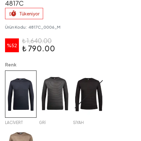
4817C
Tükeniyor
Ürün Kodu
:
4817C_0006_M
₺ 1,640.00
%
52
₺ 790.00
Renk
LACİVERT
GRİ
SİYAH