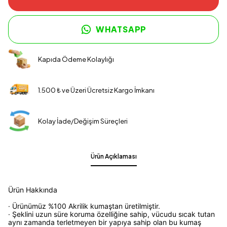
WHATSAPP
Kapıda Ödeme Kolaylığı
1.500 ₺ ve Üzeri Ücretsiz Kargo İmkanı
Kolay İade/Değişim Süreçleri
Ürün Açıklaması
Ürün Hakkında
· Ürünümüz %100 Akrilik kumaştan üretilmiştir.
· Şeklini uzun süre koruma özelliğine sahip, vücudu sıcak tutan
aynı zamanda terletmeyen bir yapıya sahip olan bu kumaş