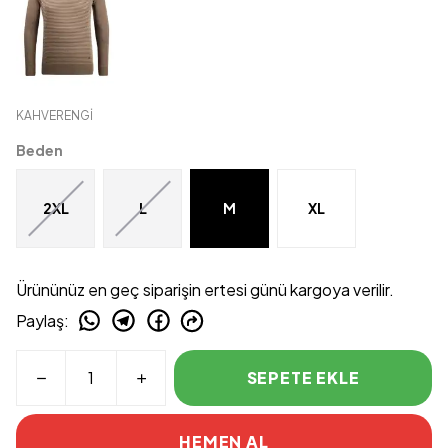
KAHVERENGİ
Beden
2XL
L
M
XL
Ürününüz en geç siparişin ertesi günü kargoya verilir.
Paylaş
:
SEPETE EKLE
HEMEN AL