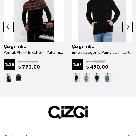
Çizgi Triko
Çizgi Triko
Pamuk Akrilik Erkek Sıfır Yaka Triko Kazak Desenli Kol ve Bel Lastikli Regular Kalıp - 5022C
Erkek Kapşonlu Pamuklu Triko Kazak Desenli Kol Ve Bel Lastikli Dokuma Regular Kalıp - 4668V
₺ 1,100.00
₺ 1,150.00
%
28
%
57
₺ 790.00
₺ 490.00
+1