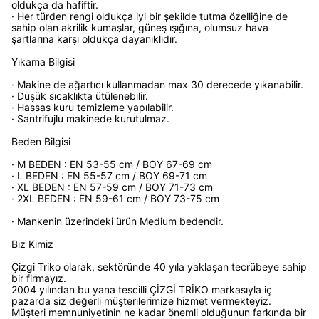
oldukça da hafiftir.
· Her türden rengi oldukça iyi bir şekilde tutma özelliğine de
sahip olan akrilik kumaşlar, güneş ışığına, olumsuz hava
şartlarına karşı oldukça dayanıklıdır.
Yıkama Bilgisi
· Makine de ağartıcı kullanmadan max 30 derecede yıkanabilir.
· Düşük sıcaklıkta ütülenebilir.
· Hassas kuru temizleme yapılabilir.
· Santrifujlu makinede kurutulmaz.
Beden Bilgisi
· M BEDEN : EN 53-55 cm / BOY 67-69 cm
· L BEDEN : EN 55-57 cm / BOY 69-71 cm
· XL BEDEN : EN 57-59 cm / BOY 71-73 cm
· 2XL BEDEN : EN 59-61 cm / BOY 73-75 cm
· Mankenin üzerindeki ürün Medium bedendir.
Biz Kimiz
Çizgi Triko olarak, sektöründe 40 yıla yaklaşan tecrübeye sahip
bir firmayız.
2004 yılından bu yana tescilli ÇİZGİ TRİKO markasıyla iç
pazarda siz değerli müşterilerimize hizmet vermekteyiz.
Müşteri memnuniyetinin ne kadar önemli olduğunun farkında bir