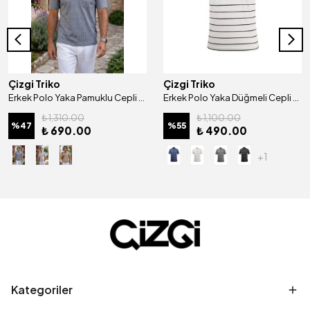
Çizgi Triko
Çizgi Triko
Erkek Polo Yaka Pamuklu Cepli Klasik Kalıp Tişört - 5117
Erkek Polo Yaka Düğmeli Cepli Tişört Klasik Kalıp - 4902
₺ 1,310.00
₺ 1,100.00
%
47
%
55
₺ 690.00
₺ 490.00
+1
Kategoriler