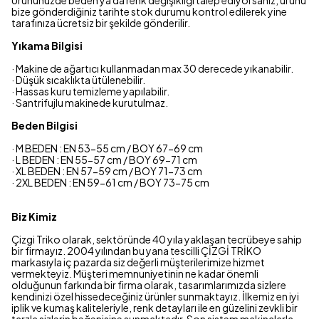
Ürününüzde beden ya da renk değişikliği talep ediyorsanız, ürünü
bize gönderdiğiniz tarihte stok durumu kontrol edilerek yine
tarafınıza ücretsiz bir şekilde gönderilir.
Yıkama Bilgisi
· Makine de ağartıcı kullanmadan max 30 derecede yıkanabilir.
· Düşük sıcaklıkta ütülenebilir.
· Hassas kuru temizleme yapılabilir.
· Santrifujlu makinede kurutulmaz.
Beden Bilgisi
· M BEDEN : EN 53-55 cm / BOY 67-69 cm
· L BEDEN : EN 55-57 cm / BOY 69-71 cm
· XL BEDEN : EN 57-59 cm / BOY 71-73 cm
· 2XL BEDEN : EN 59-61 cm / BOY 73-75 cm
Biz Kimiz
Çizgi Triko olarak, sektöründe 40 yıla yaklaşan tecrübeye sahip
bir firmayız. 2004 yılından bu yana tescilli ÇİZGİ TRİKO
markasıyla iç pazarda siz değerli müşterilerimize hizmet
vermekteyiz. Müşteri memnuniyetinin ne kadar önemli
olduğunun farkında bir firma olarak, tasarımlarımızda sizlere
kendinizi özel hissedeceğiniz ürünler sunmaktayız. İlkemiz en iyi
iplik ve kumaş kaliteleriyle, renk detayları ile en güzelini zevkli bir