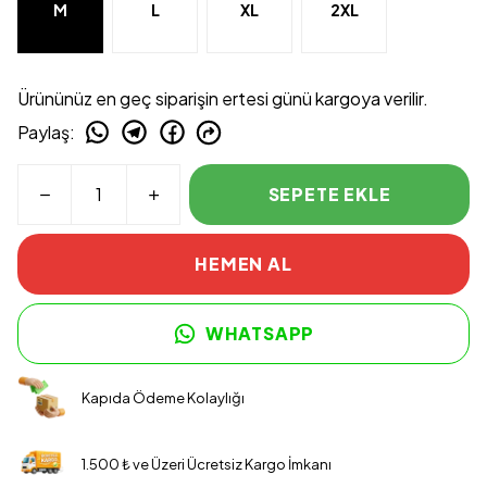
M
L
XL
2XL
Ürününüz en geç siparişin ertesi günü kargoya verilir.
Paylaş
:
SEPETE EKLE
HEMEN AL
WHATSAPP
Kapıda Ödeme Kolaylığı
1.500 ₺ ve Üzeri Ücretsiz Kargo İmkanı