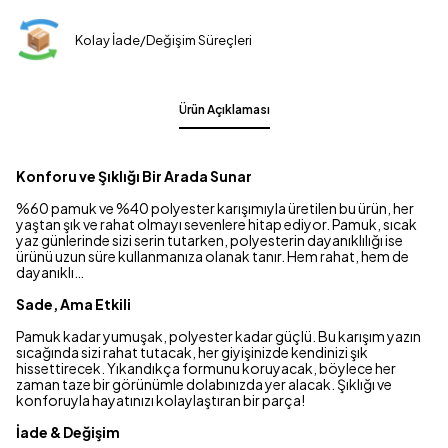
Kolay İade/Değişim Süreçleri
Ürün Açıklaması
Konforu ve Şıklığı Bir Arada Sunar
%60 pamuk ve %40 polyester karışımıyla üretilen bu ürün, her
yaştan şık ve rahat olmayı sevenlere hitap ediyor. Pamuk, sıcak
yaz günlerinde sizi serin tutarken, polyesterin dayanıklılığı ise
ürünü uzun süre kullanmanıza olanak tanır. Hem rahat, hem de
dayanıklı…
Sade, Ama Etkili
Pamuk kadar yumuşak, polyester kadar güçlü. Bu karışım yazın
sıcağında sizi rahat tutacak, her giyişinizde kendinizi şık
hissettirecek. Yıkandıkça formunu koruyacak, böylece her
zaman taze bir görünümle dolabınızda yer alacak. Şıklığı ve
konforuyla hayatınızı kolaylaştıran bir parça!
İade & Değişim