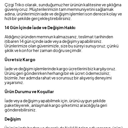
Çizgi Triko olarak, sunduğumuz her ürünün kalitesine ve şıklığına
güveniyoruz. Müşterilerimizin tam memnuniyetini sağlamak
adına, ürünlerimizin iade ve değişim işlemleri son derece kolay ve
hızlı bir şekilde gerçekleştirebilirsiniz.
14 Gün İçinde İade ve Değişim Hakkı
Aldığınız üründen memnun kalmazsanız, teslimat tarihinden
itibaren 14 gün içinde iade veya değişim yapabilirsiniz.
Ürünlerimize olan güvenimizle, size bu süreyi sunuyoruz; çünkü
şıklık ve konfor her zaman doğru seçimdir.
Ücretsiz Kargo
İade ve değişim işlemlerinde kargo ücretlerini biz karşılıyoruz.
Ürünü geri gönderirken herhangi bir ek ücret ödemezsiniz;
bizimle, her adımda rahat ve sorunsuz bir alışveriş deneyimi
yaşarsınız.
Ürün Durumu ve Koşullar
İade veya değişim yapabilmek için, ürünü uygun şekilde
paketleyerek, anlaşmalı kargo şirketimiz aracılığıyla geri
gönderebilirsiniz.
Değişim