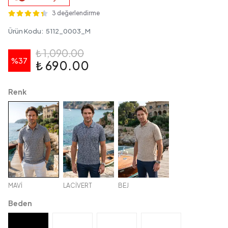
3 değerlendirme
Ürün Kodu
:
5112_0003_M
₺ 1,090.00
%
37
₺ 690.00
Renk
MAVİ
LACİVERT
BEJ
Beden