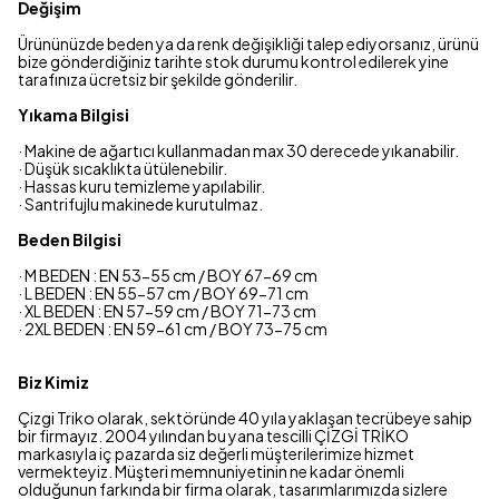
Değişim
Ürününüzde beden ya da renk değişikliği talep ediyorsanız, ürünü
bize gönderdiğiniz tarihte stok durumu kontrol edilerek yine
tarafınıza ücretsiz bir şekilde gönderilir.
Yıkama Bilgisi
· Makine de ağartıcı kullanmadan max 30 derecede yıkanabilir.
· Düşük sıcaklıkta ütülenebilir.
· Hassas kuru temizleme yapılabilir.
· Santrifujlu makinede kurutulmaz.
Beden Bilgisi
· M BEDEN : EN 53-55 cm / BOY 67-69 cm
· L BEDEN : EN 55-57 cm / BOY 69-71 cm
· XL BEDEN : EN 57-59 cm / BOY 71-73 cm
· 2XL BEDEN : EN 59-61 cm / BOY 73-75 cm
Biz Kimiz
Çizgi Triko olarak, sektöründe 40 yıla yaklaşan tecrübeye sahip
bir firmayız. 2004 yılından bu yana tescilli ÇİZGİ TRİKO
markasıyla iç pazarda siz değerli müşterilerimize hizmet
vermekteyiz. Müşteri memnuniyetinin ne kadar önemli
olduğunun farkında bir firma olarak, tasarımlarımızda sizlere