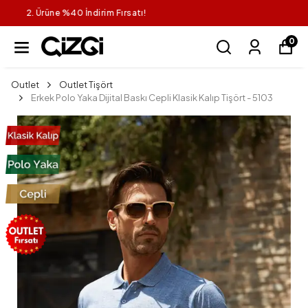
1 Alana 1 Bedava
0
Outlet
Outlet Tişört
Erkek Polo Yaka Dijital Baskı Cepli Klasik Kalıp Tişört - 5103