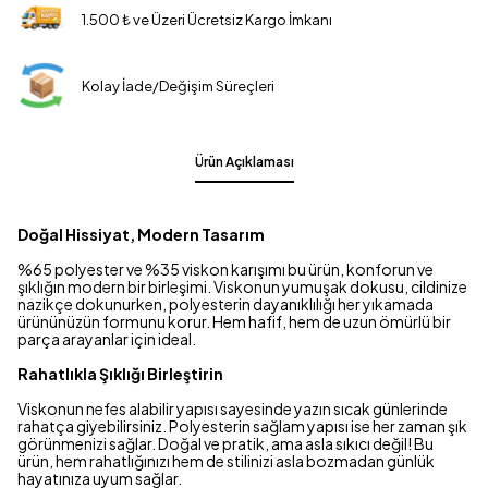
1.500 ₺ ve Üzeri Ücretsiz Kargo İmkanı
Kolay İade/Değişim Süreçleri
Ürün Açıklaması
Doğal Hissiyat, Modern Tasarım
%65 polyester ve %35 viskon karışımı bu ürün, konforun ve
şıklığın modern bir birleşimi. Viskonun yumuşak dokusu, cildinize
nazikçe dokunurken, polyesterin dayanıklılığı her yıkamada
ürününüzün formunu korur. Hem hafif, hem de uzun ömürlü bir
parça arayanlar için ideal.
Rahatlıkla Şıklığı Birleştirin
Viskonun nefes alabilir yapısı sayesinde yazın sıcak günlerinde
rahatça giyebilirsiniz. Polyesterin sağlam yapısı ise her zaman şık
görünmenizi sağlar. Doğal ve pratik, ama asla sıkıcı değil! Bu
ürün, hem rahatlığınızı hem de stilinizi asla bozmadan günlük
hayatınıza uyum sağlar.