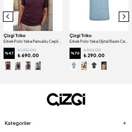
Çizgi Triko
Çizgi Triko
Erkek Polo Yaka Pamuklu Cepli Klasik Kalıp Tişört - 5116
Erkek Polo Yaka Dijital Baskı Cepli Klasik Kalıp Tişört - 5104
₺ 1,310.00
₺ 960.00
%
47
%
70
₺ 690.00
₺ 290.00
Kategoriler