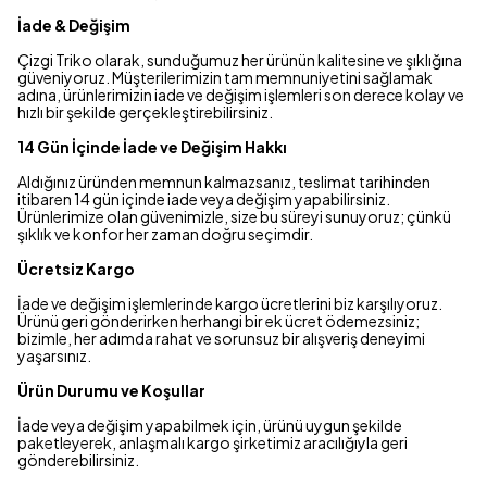
İade & Değişim
Çizgi Triko olarak, sunduğumuz her ürünün kalitesine ve şıklığına
güveniyoruz. Müşterilerimizin tam memnuniyetini sağlamak
adına, ürünlerimizin iade ve değişim işlemleri son derece kolay ve
hızlı bir şekilde gerçekleştirebilirsiniz.
14 Gün İçinde İade ve Değişim Hakkı
Aldığınız üründen memnun kalmazsanız, teslimat tarihinden
itibaren 14 gün içinde iade veya değişim yapabilirsiniz.
Ürünlerimize olan güvenimizle, size bu süreyi sunuyoruz; çünkü
şıklık ve konfor her zaman doğru seçimdir.
Ücretsiz Kargo
İade ve değişim işlemlerinde kargo ücretlerini biz karşılıyoruz.
Ürünü geri gönderirken herhangi bir ek ücret ödemezsiniz;
bizimle, her adımda rahat ve sorunsuz bir alışveriş deneyimi
yaşarsınız.
Ürün Durumu ve Koşullar
İade veya değişim yapabilmek için, ürünü uygun şekilde
paketleyerek, anlaşmalı kargo şirketimiz aracılığıyla geri
gönderebilirsiniz.