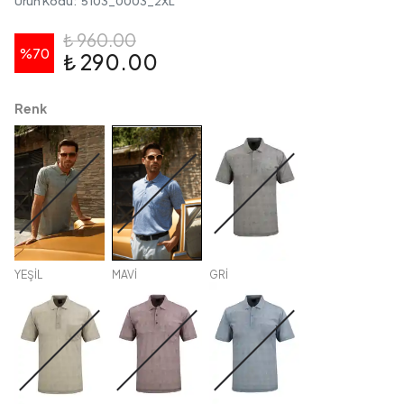
Ürün Kodu
:
5103_0003_2XL
₺ 960.00
%
70
₺ 290.00
Renk
YEŞİL
MAVİ
GRİ