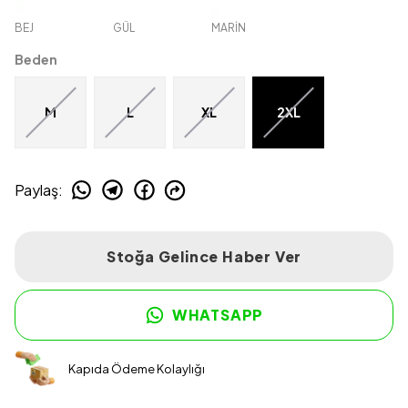
BEJ
GÜL
MARİN
Beden
M
L
XL
2XL
Paylaş
:
Stoğa Gelince Haber Ver
WHATSAPP
Kapıda Ödeme Kolaylığı