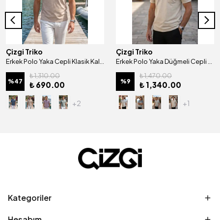
Çizgi Triko
Çizgi Triko
Erkek Polo Yaka Cepli Klasik Kalıp Tişört - 5114
Erkek Polo Yaka Düğmeli Cepli Kısa Kollu Tişört Klasik Kalıp - 5308
₺ 1,310.00
₺ 1,470.00
%
47
%
9
₺ 690.00
₺ 1,340.00
+2
+1
Kategoriler
Hesabım