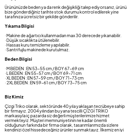
Ürününüzde beden ya da renk değişikliği talep ediyorsanız, ürünü
bize gönderdiğiniz tarihte stok durumu kontrol edilerek yine
tarafınıza ücretsiz bir şekilde gönderilir.
Yıkama Bilgisi
· Makine de ağartıcı kullanmadan max 30 derecede yıkanabilir.
· Düşük sıcaklıkta ütülenebilir.
· Hassas kuru temizleme yapılabilir.
· Santrifujlu makinede kurutulmaz.
Beden Bilgisi
· M BEDEN : EN 53-55 cm / BOY 67-69 cm
· L BEDEN : EN 55-57 cm / BOY 69-71 cm
· XL BEDEN : EN 57-59 cm / BOY 71-73 cm
· 2XL BEDEN : EN 59-61 cm / BOY 73-75 cm
Biz Kimiz
Çizgi Triko olarak, sektöründe 40 yıla yaklaşan tecrübeye sahip
bir firmayız. 2004 yılından bu yana tescilli ÇİZGİ TRİKO
markasıyla iç pazarda siz değerli müşterilerimize hizmet
vermekteyiz. Müşteri memnuniyetinin ne kadar önemli
olduğunun farkında bir firma olarak, tasarımlarımızda sizlere
kendinizi özel hissedeceğiniz ürünler sunmaktayız. İlkemiz en iyi