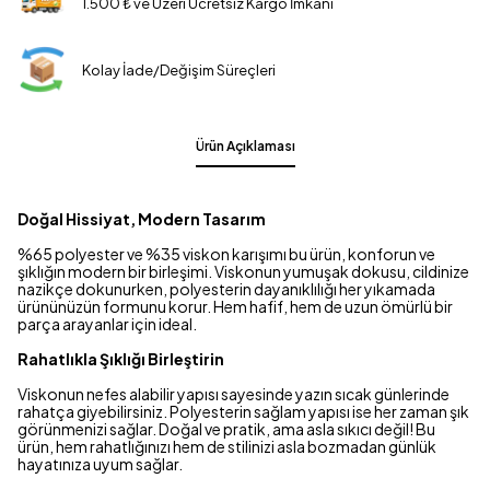
1.500 ₺ ve Üzeri Ücretsiz Kargo İmkanı
Kolay İade/Değişim Süreçleri
Ürün Açıklaması
Doğal Hissiyat, Modern Tasarım
%65 polyester ve %35 viskon karışımı bu ürün, konforun ve
şıklığın modern bir birleşimi. Viskonun yumuşak dokusu, cildinize
nazikçe dokunurken, polyesterin dayanıklılığı her yıkamada
ürününüzün formunu korur. Hem hafif, hem de uzun ömürlü bir
parça arayanlar için ideal.
Rahatlıkla Şıklığı Birleştirin
Viskonun nefes alabilir yapısı sayesinde yazın sıcak günlerinde
rahatça giyebilirsiniz. Polyesterin sağlam yapısı ise her zaman şık
görünmenizi sağlar. Doğal ve pratik, ama asla sıkıcı değil! Bu
ürün, hem rahatlığınızı hem de stilinizi asla bozmadan günlük
hayatınıza uyum sağlar.