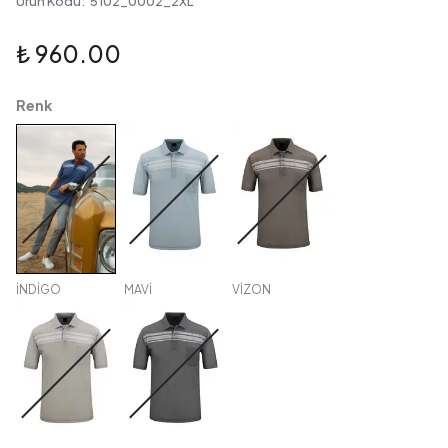
Ürün Kodu
:
5102_0002_2XL
₺ 960.00
Renk
İNDİGO
MAVİ
VİZON