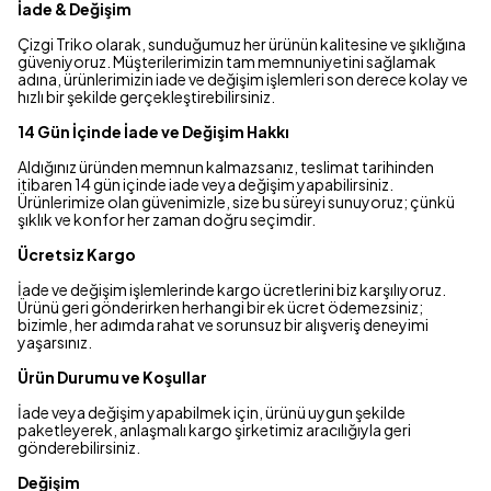
İade & Değişim
Çizgi Triko olarak, sunduğumuz her ürünün kalitesine ve şıklığına
güveniyoruz. Müşterilerimizin tam memnuniyetini sağlamak
adına, ürünlerimizin iade ve değişim işlemleri son derece kolay ve
hızlı bir şekilde gerçekleştirebilirsiniz.
14 Gün İçinde İade ve Değişim Hakkı
Aldığınız üründen memnun kalmazsanız, teslimat tarihinden
itibaren 14 gün içinde iade veya değişim yapabilirsiniz.
Ürünlerimize olan güvenimizle, size bu süreyi sunuyoruz; çünkü
şıklık ve konfor her zaman doğru seçimdir.
Ücretsiz Kargo
İade ve değişim işlemlerinde kargo ücretlerini biz karşılıyoruz.
Ürünü geri gönderirken herhangi bir ek ücret ödemezsiniz;
bizimle, her adımda rahat ve sorunsuz bir alışveriş deneyimi
yaşarsınız.
Ürün Durumu ve Koşullar
İade veya değişim yapabilmek için, ürünü uygun şekilde
paketleyerek, anlaşmalı kargo şirketimiz aracılığıyla geri
gönderebilirsiniz.
Değişim