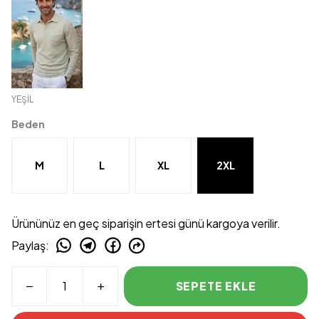
YEŞİL
Beden
M
L
XL
2XL
Ürününüz en geç siparişin ertesi günü kargoya verilir.
Paylaş
:
SEPETE EKLE