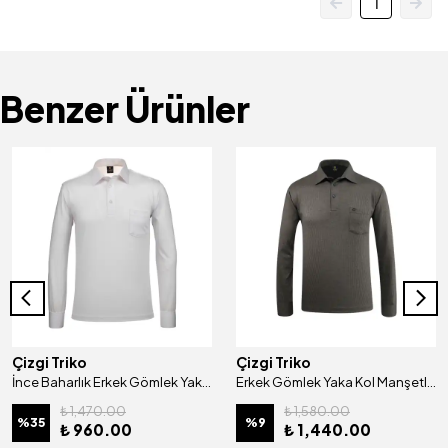
1
Benzer Ürünler
Çizgi Triko
Çizgi Triko
İnce Baharlık Erkek Gömlek Yaka Kol Manşetli Cepli Sweat - 4825
Erkek Gömlek Yaka Kol Manşetli Cepli Sweat - 4249
₺ 1,470.00
₺ 1,580.00
%
35
%
9
₺ 960.00
₺ 1,440.00