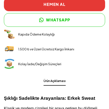
HEMEN AL
WHATSAPP
Kapıda Ödeme Kolaylığı
1.500 ₺ ve Üzeri Ücretsiz Kargo İmkanı
Kolay İade/Değişim Süreçleri
Ürün Açıklaması
Şıklığı Sadelikte Arayanlara: Erkek Sweat
Klasik ve modern çizgileri bir araya getiren bu düğmeli 