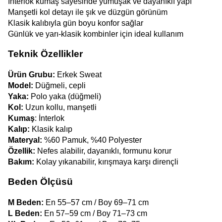
İnterlok kumaş sayesinde yumuşak ve dayanıklı yapı
Manşetli kol detayı ile şık ve düzgün görünüm
Klasik kalıbıyla gün boyu konfor sağlar
Günlük ve yarı-klasik kombinler için ideal kullanım
Teknik Özellikler
Ürün Grubu:
 Erkek Sweat
Model:
 Düğmeli, cepli
Yaka:
 Polo yaka (düğmeli)
Kol:
 Uzun kollu, manşetli
Kumaş
: İnterlok
Kalıp:
 Klasik kalıp
Materyal:
 %60 Pamuk, %40 Polyester
Özellik: 
Nefes alabilir, dayanıklı, formunu korur
Bakım: 
Kolay yıkanabilir, kırışmaya karşı dirençli
Beden Ölçüsü
M Beden:
 En 55–57 cm / Boy 69–71 cm
L Beden:
 En 57–59 cm / Boy 71–73 cm