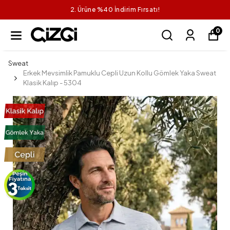
2. Ürüne %40 İndirim Fırsatı!
0
Sweat
Erkek Mevsimlik Pamuklu Cepli Uzun Kollu Gömlek Yaka Sweat
Klasik Kalıp - 5304