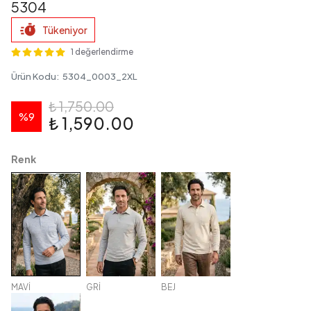
5304
Tükeniyor
1 değerlendirme
Ürün Kodu
:
5304_0003_2XL
₺ 1,750.00
%
9
₺ 1,590.00
Renk
MAVİ
GRİ
BEJ