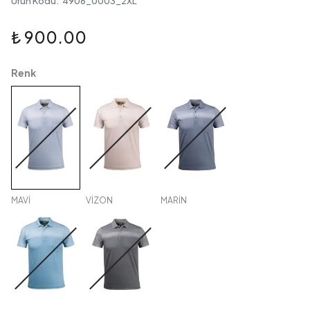
Ürün Kodu
:
4906_0003_2XL
₺ 900.00
Renk
MAVİ
VİZON
MARİN