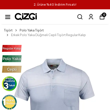
2. Ürüne %40 İndirim Fırsatı!
0
Tişört
Polo Yaka Tişört
Erkek Polo Yaka Düğmeli Cepli Tişört Regular Kalıp