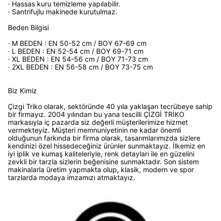
· Hassas kuru temizleme yapılabilir.
· Santrifujlu makinede kurutulmaz.
Beden Bilgisi
· M BEDEN : EN 50-52 cm / BOY 67-69 cm
· L BEDEN : EN 52-54 cm / BOY 69-71 cm
· XL BEDEN : EN 54-56 cm / BOY 71-73 cm
· 2XL BEDEN : EN 56-58 cm / BOY 73-75 cm
Biz Kimiz
Çizgi Triko olarak, sektöründe 40 yıla yaklaşan tecrübeye sahip
bir firmayız. 2004 yılından bu yana tescilli ÇİZGİ TRİKO
markasıyla iç pazarda siz değerli müşterilerimize hizmet
vermekteyiz. Müşteri memnuniyetinin ne kadar önemli
olduğunun farkında bir firma olarak, tasarımlarımızda sizlere
kendinizi özel hissedeceğiniz ürünler sunmaktayız. İlkemiz en
iyi iplik ve kumaş kaliteleriyle, renk detayları ile en güzelini
zevkli bir tarzla sizlerin beğenisine sunmaktadır. Son sistem
makinalarla üretim yapmakta olup, klasik, modern ve spor
tarzlarda modaya imzamızı atmaktayız.