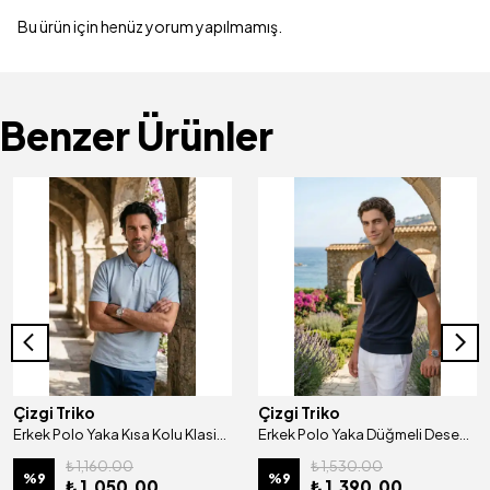
Bu ürün için henüz yorum yapılmamış.
Benzer Ürünler
Çizgi Triko
Çizgi Triko
Erkek Polo Yaka Kısa Kolu Klasik Kalıp Düğmeli Cepli Penye Tişört Klasik Kalıp - 5302
Erkek Polo Yaka Düğmeli Desenli Kısa Kollu Tişört Klasik Kalıp - 5318
₺ 1,160.00
₺ 1,530.00
%
9
%
9
₺ 1,050.00
₺ 1,390.00