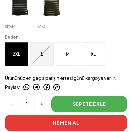
SİYAH
HAKİ
Beden
2XL
L
M
XL
Ürününüz en geç siparişin ertesi günü kargoya verilir.
Paylaş
:
SEPETE EKLE
HEMEN AL