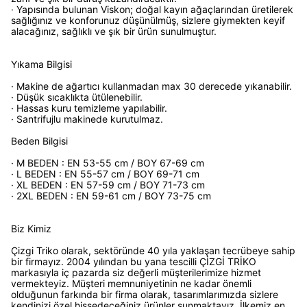
· Yapısında bulunan Viskon; doğal kayın ağaçlarından üretilerek
sağlığınız ve konforunuz düşünülmüş, sizlere giymekten keyif
alacağınız, sağlıklı ve şık bir ürün sunulmuştur.
Yıkama Bilgisi
· Makine de ağartıcı kullanmadan max 30 derecede yıkanabilir.
· Düşük sıcaklıkta ütülenebilir.
· Hassas kuru temizleme yapılabilir.
· Santrifujlu makinede kurutulmaz.
Beden Bilgisi
· M BEDEN : EN 53-55 cm / BOY 67-69 cm
· L BEDEN : EN 55-57 cm / BOY 69-71 cm
· XL BEDEN : EN 57-59 cm / BOY 71-73 cm
· 2XL BEDEN : EN 59-61 cm / BOY 73-75 cm
Biz Kimiz
Çizgi Triko olarak, sektöründe 40 yıla yaklaşan tecrübeye sahip
bir firmayız. 2004 yılından bu yana tescilli ÇİZGİ TRİKO
markasıyla iç pazarda siz değerli müşterilerimize hizmet
vermekteyiz. Müşteri memnuniyetinin ne kadar önemli
olduğunun farkında bir firma olarak, tasarımlarımızda sizlere
kendinizi özel hissedeceğiniz ürünler sunmaktayız. İlkemiz en