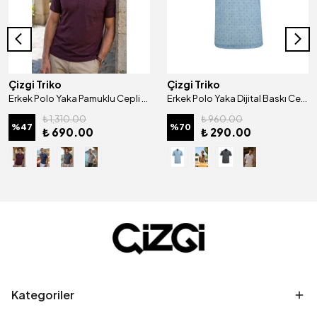
Çizgi Triko
Çizgi Triko
Erkek Polo Yaka Pamuklu Cepli Klasik Kalıp Tişört - 5116
Erkek Polo Yaka Dijital Baskı Cepli Klasik Kalıp Tişört - 5104
₺ 1,310.00
₺ 960.00
%
47
%
70
₺ 690.00
₺ 290.00
Kategoriler