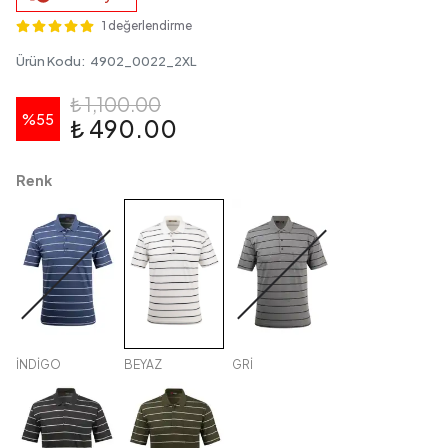
1 değerlendirme
Ürün Kodu
:
4902_0022_2XL
₺ 1,100.00
%
55
₺ 490.00
Renk
İNDİGO
BEYAZ
GRİ