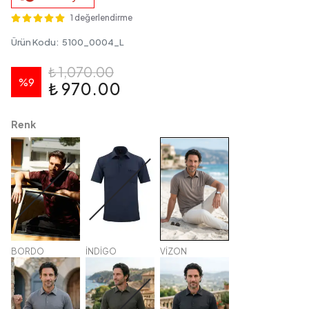
1 değerlendirme
Ürün Kodu
:
5100_0004_L
₺ 1,070.00
%
9
₺ 970.00
Renk
BORDO
İNDİGO
VİZON