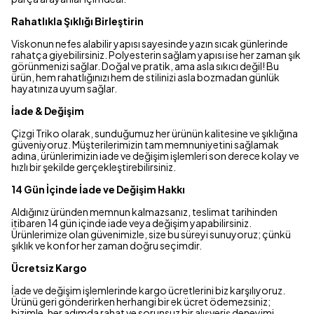
Rahatlıkla Şıklığı Birleştirin
Viskonun nefes alabilir yapısı sayesinde yazın sıcak günlerinde
rahatça giyebilirsiniz. Polyesterin sağlam yapısı ise her zaman şık
görünmenizi sağlar. Doğal ve pratik, ama asla sıkıcı değil! Bu
ürün, hem rahatlığınızı hem de stilinizi asla bozmadan günlük
hayatınıza uyum sağlar.
İade & Değişim
Çizgi Triko olarak, sunduğumuz her ürünün kalitesine ve şıklığına
güveniyoruz. Müşterilerimizin tam memnuniyetini sağlamak
adına, ürünlerimizin iade ve değişim işlemleri son derece kolay ve
hızlı bir şekilde gerçekleştirebilirsiniz.
14 Gün İçinde İade ve Değişim Hakkı
Aldığınız üründen memnun kalmazsanız, teslimat tarihinden
itibaren 14 gün içinde iade veya değişim yapabilirsiniz.
Ürünlerimize olan güvenimizle, size bu süreyi sunuyoruz; çünkü
şıklık ve konfor her zaman doğru seçimdir.
Ücretsiz Kargo
İade ve değişim işlemlerinde kargo ücretlerini biz karşılıyoruz.
Ürünü geri gönderirken herhangi bir ek ücret ödemezsiniz;
bizimle, her adımda rahat ve sorunsuz bir alışveriş deneyimi