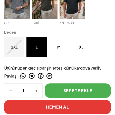
GRİ
HAKİ
ANTRASİT
Beden
2XL
L
M
XL
Ürününüz en geç siparişin ertesi günü kargoya verilir.
Paylaş
:
SEPETE EKLE
HEMEN AL