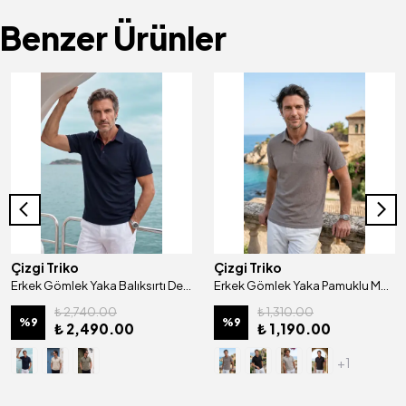
Benzer Ürünler
Çizgi Triko
Çizgi Triko
Erkek Gömlek Yaka Balıksırtı Desenli Mısır Pamuğu Merserize Kagi Tişört Klasik Kalıp - 5321
Erkek Gömlek Yaka Pamuklu Merserize Kendinden Desenli Jakarlı Klasik Kalıp Tişört - 5108
₺ 2,740.00
₺ 1,310.00
%
9
%
9
₺ 2,490.00
₺ 1,190.00
+1