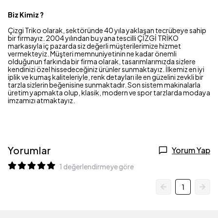
Biz Kimiz ?
Çizgi Triko olarak, sektöründe 40 yıla yaklaşan tecrübeye sahip
bir firmayız. 2004 yılından bu yana tescilli ÇİZGİ TRİKO
markasıyla iç pazarda siz değerli müşterilerimize hizmet
vermekteyiz. Müşteri memnuniyetinin ne kadar önemli
olduğunun farkında bir firma olarak, tasarımlarımızda sizlere
kendinizi özel hissedeceğiniz ürünler sunmaktayız. İlkemiz en iyi
iplik ve kumaş kaliteleriyle, renk detayları ile en güzelini zevkli bir
tarzla sizlerin beğenisine sunmaktadır. Son sistem makinalarla
üretim yapmakta olup, klasik, modern ve spor tarzlarda modaya
imzamızı atmaktayız.
Yorumlar
Yorum Yap
1 değerlendirmeye göre
1