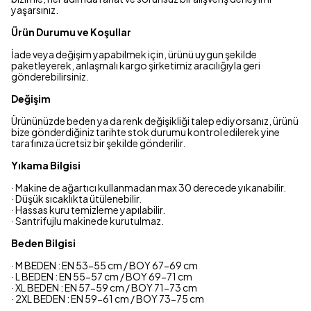
yaşarsınız.
Ürün Durumu ve Koşullar
İade veya değişim yapabilmek için, ürünü uygun şekilde
paketleyerek, anlaşmalı kargo şirketimiz aracılığıyla geri
gönderebilirsiniz.
Değişim
Ürününüzde beden ya da renk değişikliği talep ediyorsanız, ürünü
bize gönderdiğiniz tarihte stok durumu kontrol edilerek yine
tarafınıza ücretsiz bir şekilde gönderilir.
Yıkama Bilgisi
· Makine de ağartıcı kullanmadan max 30 derecede yıkanabilir.
· Düşük sıcaklıkta ütülenebilir.
· Hassas kuru temizleme yapılabilir.
· Santrifujlu makinede kurutulmaz.
Beden Bilgisi
· M BEDEN : EN 53-55 cm / BOY 67-69 cm
· L BEDEN : EN 55-57 cm / BOY 69-71 cm
· XL BEDEN : EN 57-59 cm / BOY 71-73 cm
· 2XL BEDEN : EN 59-61 cm / BOY 73-75 cm