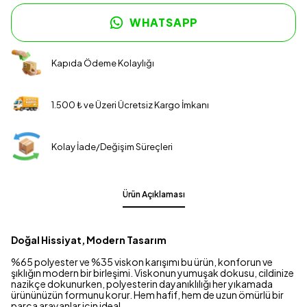
WHATSAPP
Kapıda Ödeme Kolaylığı
1.500 ₺ ve Üzeri Ücretsiz Kargo İmkanı
Kolay İade/Değişim Süreçleri
Ürün Açıklaması
Doğal Hissiyat, Modern Tasarım
%65 polyester ve %35 viskon karışımı bu ürün, konforun ve
şıklığın modern bir birleşimi. Viskonun yumuşak dokusu, cildinize
nazikçe dokunurken, polyesterin dayanıklılığı her yıkamada
ürününüzün formunu korur. Hem hafif, hem de uzun ömürlü bir
parça arayanlar için ideal.