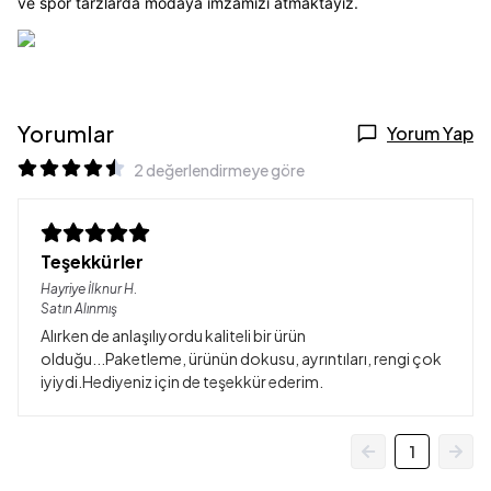
ve spor tarzlarda modaya imzamızı atmaktayız.
Yorumlar
Yorum Yap
2 değerlendirmeye göre
Teşekkürler
Hayriye İlknur
H.
Satın Alınmış
Alırken de anlaşılıyordu kaliteli bir ürün
olduğu...Paketleme, ürünün dokusu, ayrıntıları, rengi çok
iyiydi.Hediyeniz için de teşekkür ederim.
1