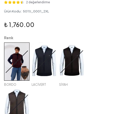
2 değerlendirme
Ürün Kodu
:
5011J_0001_2XL
₺ 1,760.00
Renk
BORDO
LACİVERT
SİYAH