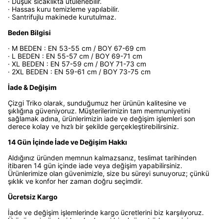
· Düşük sıcaklıkta ütülenebilir.
· Hassas kuru temizleme yapılabilir.
· Santrifujlu makinede kurutulmaz.
Beden Bilgisi
· M BEDEN : EN 53-55 cm / BOY 67-69 cm
· L BEDEN : EN 55-57 cm / BOY 69-71 cm
· XL BEDEN : EN 57-59 cm / BOY 71-73 cm
· 2XL BEDEN : EN 59-61 cm / BOY 73-75 cm
İade & Değişim
Çizgi Triko olarak, sunduğumuz her ürünün kalitesine ve
şıklığına güveniyoruz. Müşterilerimizin tam memnuniyetini
sağlamak adına, ürünlerimizin iade ve değişim işlemleri son
derece kolay ve hızlı bir şekilde gerçekleştirebilirsiniz.
14 Gün İçinde İade ve Değişim Hakkı
Aldığınız üründen memnun kalmazsanız, teslimat tarihinden
itibaren 14 gün içinde iade veya değişim yapabilirsiniz.
Ürünlerimize olan güvenimizle, size bu süreyi sunuyoruz; çünkü
şıklık ve konfor her zaman doğru seçimdir.
Ücretsiz Kargo
İade ve değişim işlemlerinde kargo ücretlerini biz karşılıyoruz.