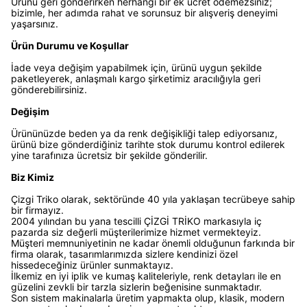
Ürünü geri gönderirken herhangi bir ek ücret ödemezsiniz;
bizimle, her adımda rahat ve sorunsuz bir alışveriş deneyimi
yaşarsınız.
Ürün Durumu ve Koşullar
İade veya değişim yapabilmek için, ürünü uygun şekilde
paketleyerek, anlaşmalı kargo şirketimiz aracılığıyla geri
gönderebilirsiniz.
Değişim
Ürününüzde beden ya da renk değişikliği talep ediyorsanız,
ürünü bize gönderdiğiniz tarihte stok durumu kontrol edilerek
yine tarafınıza ücretsiz bir şekilde gönderilir.
Biz Kimiz
Çizgi Triko olarak, sektöründe 40 yıla yaklaşan tecrübeye sahip
bir firmayız.
2004 yılından bu yana tescilli ÇİZGİ TRİKO markasıyla iç
pazarda siz değerli müşterilerimize hizmet vermekteyiz.
Müşteri memnuniyetinin ne kadar önemli olduğunun farkında bir
firma olarak, tasarımlarımızda sizlere kendinizi özel
hissedeceğiniz ürünler sunmaktayız.
İlkemiz en iyi iplik ve kumaş kaliteleriyle, renk detayları ile en
güzelini zevkli bir tarzla sizlerin beğenisine sunmaktadır.
Son sistem makinalarla üretim yapmakta olup, klasik, modern