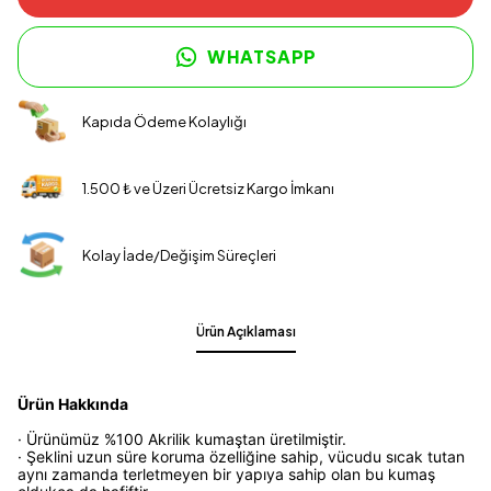
WHATSAPP
Kapıda Ödeme Kolaylığı
1.500 ₺ ve Üzeri Ücretsiz Kargo İmkanı
Kolay İade/Değişim Süreçleri
Ürün Açıklaması
Ürün Hakkında
· Ürünümüz %100 Akrilik kumaştan üretilmiştir.
· Şeklini uzun süre koruma özelliğine sahip, vücudu sıcak tutan
aynı zamanda terletmeyen bir yapıya sahip olan bu kumaş