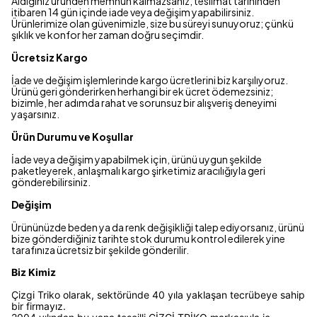
Aldığınız üründen memnun kalmazsanız, teslimat tarihinden
itibaren 14 gün içinde iade veya değişim yapabilirsiniz.
Ürünlerimize olan güvenimizle, size bu süreyi sunuyoruz; çünkü
şıklık ve konfor her zaman doğru seçimdir.
Ücretsiz Kargo
İade ve değişim işlemlerinde kargo ücretlerini biz karşılıyoruz.
Ürünü geri gönderirken herhangi bir ek ücret ödemezsiniz;
bizimle, her adımda rahat ve sorunsuz bir alışveriş deneyimi
yaşarsınız.
Ürün Durumu ve Koşullar
İade veya değişim yapabilmek için, ürünü uygun şekilde
paketleyerek, anlaşmalı kargo şirketimiz aracılığıyla geri
gönderebilirsiniz.
Değişim
Ürününüzde beden ya da renk değişikliği talep ediyorsanız, ürünü
bize gönderdiğiniz tarihte stok durumu kontrol edilerek yine
tarafınıza ücretsiz bir şekilde gönderilir.
Biz Kimiz
Çizgi Triko olarak, sektöründe 40 yıla yaklaşan tecrübeye sahip
bir firmayız.