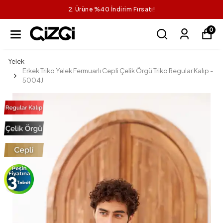
2. Ürüne %40 İndirim Fırsatı!
0
Yelek
Erkek Triko Yelek Fermuarlı Cepli Çelik Örgü Triko Regular Kalıp -
5004J