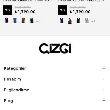
Erkek Triko Yelek Fermuarlı Cepli Çelik Örgü Triko Klasik Kalıp - 4241J
Erkek Triko V Yaka Yelek Düğmeli Cep Detaylı Desenli Bel Lastikli Çelik Örgü Klasik Kalıp- 5002L
₺ 1,970.00
₺ 1,970.00
%
9
%
9
₺ 1,790.00
₺ 1,790.00
+8
+1
Kategoriler
Hesabım
Bilgilendirme
Blog