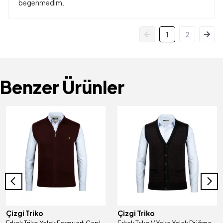
begenmedim.
1
2
Benzer Ürünler
Çizgi Triko
Çizgi Triko