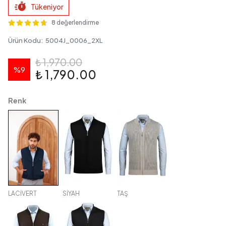
Tükeniyor
8 değerlendirme
Ürün Kodu
:
5004J_0006_2XL
₺ 1,970.00
%
9
₺ 1,790.00
Renk
LACİVERT
SİYAH
TAŞ