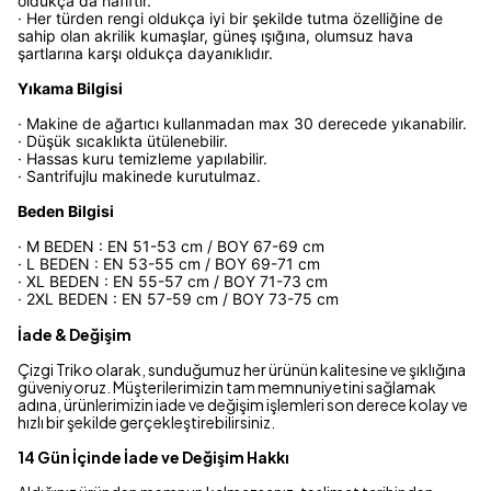
oldukça da hafiftir.
· Her türden rengi oldukça iyi bir şekilde tutma özelliğine de
sahip olan akrilik kumaşlar, güneş ışığına, olumsuz hava
şartlarına karşı oldukça dayanıklıdır.
Yıkama Bilgisi
· Makine de ağartıcı kullanmadan max 30 derecede yıkanabilir.
· Düşük sıcaklıkta ütülenebilir.
· Hassas kuru temizleme yapılabilir.
· Santrifujlu makinede kurutulmaz.
Beden Bilgisi
· M BEDEN : EN 51-53 cm / BOY 67-69 cm
· L BEDEN : EN 53-55 cm / BOY 69-71 cm
· XL BEDEN : EN 55-57 cm / BOY 71-73 cm
· 2XL BEDEN : EN 57-59 cm / BOY 73-75 cm
İade & Değişim
Çizgi Triko olarak, sunduğumuz her ürünün kalitesine ve şıklığına
güveniyoruz. Müşterilerimizin tam memnuniyetini sağlamak
adına, ürünlerimizin iade ve değişim işlemleri son derece kolay ve
hızlı bir şekilde gerçekleştirebilirsiniz.
14 Gün İçinde İade ve Değişim Hakkı