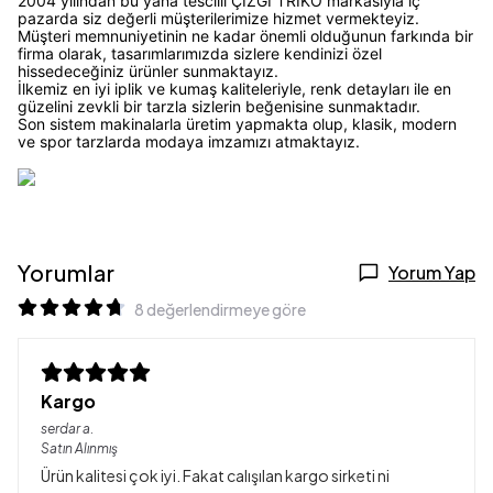
2004 yılından bu yana tescilli ÇİZGİ TRİKO markasıyla iç
pazarda siz değerli müşterilerimize hizmet vermekteyiz.
Müşteri memnuniyetinin ne kadar önemli olduğunun farkında bir
firma olarak, tasarımlarımızda sizlere kendinizi özel
hissedeceğiniz ürünler sunmaktayız.
İlkemiz en iyi iplik ve kumaş kaliteleriyle, renk detayları ile en
güzelini zevkli bir tarzla sizlerin beğenisine sunmaktadır.
Son sistem makinalarla üretim yapmakta olup, klasik, modern
ve spor tarzlarda modaya imzamızı atmaktayız.
Yorumlar
Yorum Yap
8 değerlendirmeye göre
Kargo
serdar
a.
Satın Alınmış
Ürün kalitesi çok iyi. Fakat calışılan kargo sirketi ni