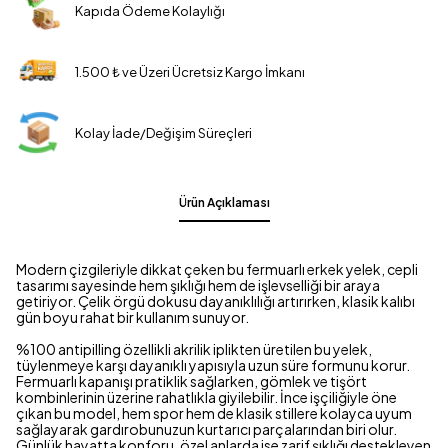
Kapıda Ödeme Kolaylığı
1.500 ₺ ve Üzeri Ücretsiz Kargo İmkanı
Kolay İade/Değişim Süreçleri
Ürün Açıklaması
Modern çizgileriyle dikkat çeken bu fermuarlı erkek yelek, cepli
tasarımı sayesinde hem şıklığı hem de işlevselliği bir araya
getiriyor. Çelik örgü dokusu dayanıklılığı artırırken, klasik kalıbı
gün boyu rahat bir kullanım sunuyor.
%100 antipilling özellikli akrilik iplikten üretilen bu yelek,
tüylenmeye karşı dayanıklı yapısıyla uzun süre formunu korur.
Fermuarlı kapanışı pratiklik sağlarken, gömlek ve tişört
kombinlerinin üzerine rahatlıkla giyilebilir. İnce işçiliğiyle öne
çıkan bu model, hem spor hem de klasik stillere kolayca uyum
sağlayarak gardırobunuzun kurtarıcı parçalarından biri olur.
Günlük hayatta konforu, özel anlarda ise zarif şıklığı destekleyen