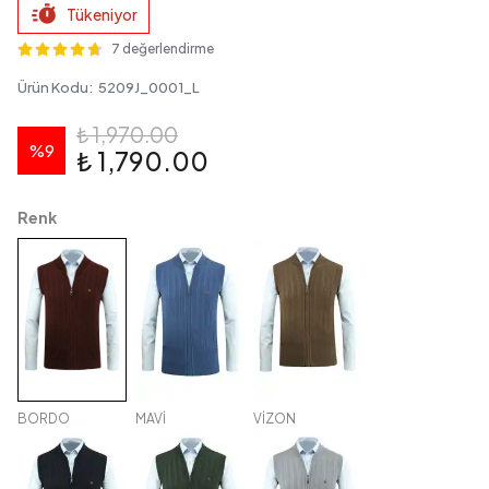
Tükeniyor
7 değerlendirme
Ürün Kodu
:
5209J_0001_L
₺ 1,970.00
%
9
₺ 1,790.00
Renk
BORDO
MAVİ
VİZON