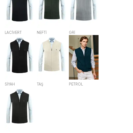
LACİVERT
NEFTİ
GRİ
SİYAH
TAŞ
PETROL