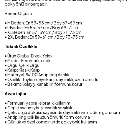
çok yönlü bir parçadır.
Beden Ölçüsü
• M Beden: En 53-55 cm / Boy 67-69 cm
• L Beden: En 55-57 cm / Boy 69-71 cm
• XL Beden: En 57-59 cm / Boy 71-73 cm
• 2XL Beden: En 59-61 cm / Boy 73-75 cm
Teknik Özellikler
• Ürün Grubu: Erkek Yelek
• Model: Fermuarlı, cepli
• Örgü: Çelik Örgü
• Kalıp: Klasik Kalıp
• Materyal: %100 Antipilling Akrilik
• Özellik: Tüylenmeye karşı dayanıklı, uzun ömürlü
• Bakım: Kolay yıkanabilir, formunu korur
Avantajlar
• Fermuarlı yapısı ile pratik kullanım
• Cepli tasarımıyla işlevsellik ve şıklık
• Çelik örgü dokusu sayesinde dayanıklı ve modern görünüm
• Antipilling iplik ile uzun ömürlü form koruma
• Günlük ve özel kombinlerde çok yönlü kullanım