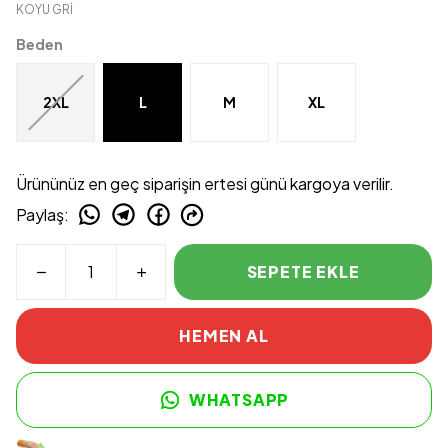
KOYU GRİ
Beden
2XL
L
M
XL
Ürününüz en geç siparişin ertesi günü kargoya verilir.
Paylaş
:
SEPETE EKLE
HEMEN AL
WHATSAPP