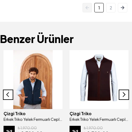
1
2
Benzer Ürünler
Çizgi Triko
Çizgi Triko
Erkek Triko Yelek Fermuarlı Cepli Çelik Örgü Triko Regular Kalıp - 5004J
Erkek Triko Yelek Fermuarlı Cepli Çelik Örgü Triko Klasik Kalıp - 5015J
₺ 1,970.00
₺ 1,970.00
%
9
%
9