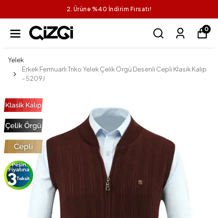
2. Ürüne %40 İndirim Fırsatı!
0
Yelek
Erkek Fermuarlı Triko Yelek Çelik Örgü Desenli Cepli Klasik Kalıp
- 5209J