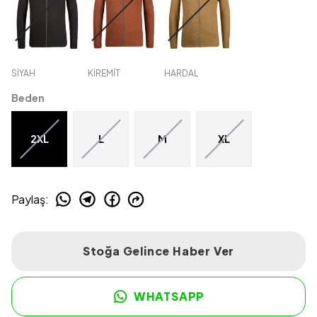
SİYAH
KİREMİT
HARDAL
Beden
2XL
L
M
XL
Paylaş
:
Stoğa Gelince Haber Ver
WHATSAPP