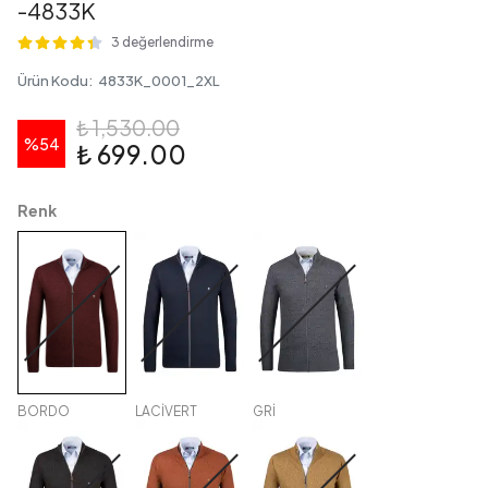
-4833K
3 değerlendirme
Ürün Kodu
:
4833K_0001_2XL
₺ 1,530.00
%
54
₺ 699.00
Renk
BORDO
LACİVERT
GRİ