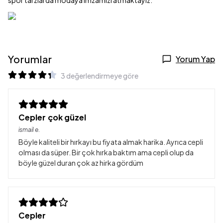
spor tarzlarda modaya imzamızı atmaktayız.
Yorumlar
Yorum Yap
3 değerlendirmeye göre
Cepler çok güzel
ismail
e.
Böyle kaliteli bir hırkayı bu fiyata almak harika. Ayrıca cepli
olması da süper. Bir çok hırka baktım ama cepli olup da
böyle güzel duran çok az hirka gördüm
Cepler