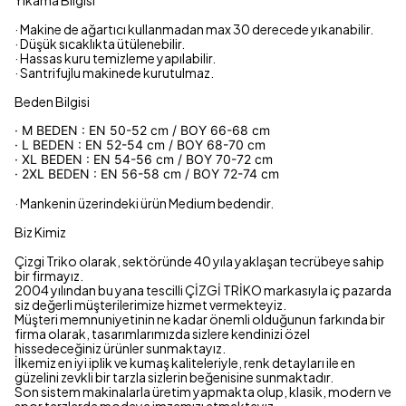
Yıkama Bilgisi
· Makine de ağartıcı kullanmadan max 30 derecede yıkanabilir.
· Düşük sıcaklıkta ütülenebilir.
· Hassas kuru temizleme yapılabilir.
· Santrifujlu makinede kurutulmaz.
Beden Bilgisi
· M BEDEN : EN 50-52 cm / BOY 66-68 cm
· L BEDEN : EN 52-54 cm / BOY 68-70 cm
· XL BEDEN : EN 54-56 cm / BOY 70-72 cm
· 2XL BEDEN : EN 56-58 cm / BOY 72-74 cm
· Mankenin üzerindeki ürün Medium bedendir.
Biz Kimiz
Çizgi Triko olarak, sektöründe 40 yıla yaklaşan tecrübeye sahip
bir firmayız.
2004 yılından bu yana tescilli ÇİZGİ TRİKO markasıyla iç pazarda
siz değerli müşterilerimize hizmet vermekteyiz.
Müşteri memnuniyetinin ne kadar önemli olduğunun farkında bir
firma olarak, tasarımlarımızda sizlere kendinizi özel
hissedeceğiniz ürünler sunmaktayız.
İlkemiz en iyi iplik ve kumaş kaliteleriyle, renk detayları ile en
güzelini zevkli bir tarzla sizlerin beğenisine sunmaktadır.
Son sistem makinalarla üretim yapmakta olup, klasik, modern ve