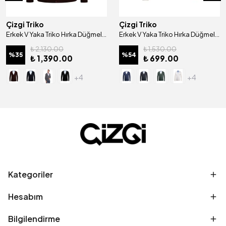
Çizgi Triko
Çizgi Triko
Erkek V Yaka Triko Hırka Düğmeli Cep Detaylı Desenli Çelik Örgü Klasik Kalıp - 4241M
Erkek V Yaka Triko Hırka Düğmeli Desenli Çelik Örgü Regular Kalıp -4835M
₺ 2,130.00
₺ 1,530.00
%
35
%
54
₺ 1,390.00
₺ 699.00
+4
+4
Kategoriler
Hesabım
Bilgilendirme