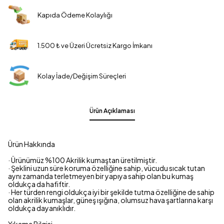
Kapıda Ödeme Kolaylığı
1.500 ₺ ve Üzeri Ücretsiz Kargo İmkanı
Kolay İade/Değişim Süreçleri
Ürün Açıklaması
Ürün Hakkında
· Ürünümüz %100 Akrilik kumaştan üretilmiştir.
· Şeklini uzun süre koruma özelliğine sahip, vücudu sıcak tutan
aynı zamanda terletmeyen bir yapıya sahip olan bu kumaş
oldukça da hafiftir.
· Her türden rengi oldukça iyi bir şekilde tutma özelliğine de sahip
olan akrilik kumaşlar, güneş ışığına, olumsuz hava şartlarına karşı
oldukça dayanıklıdır.