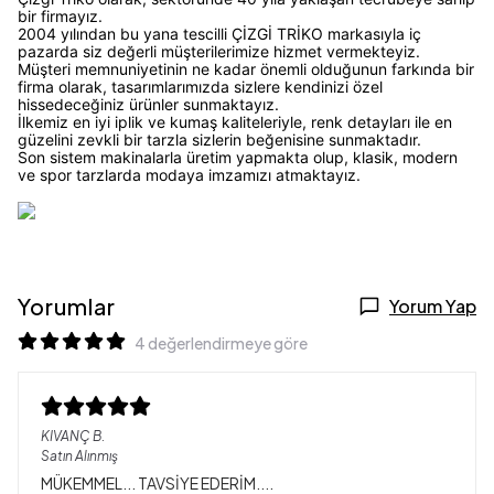
bir firmayız.
2004 yılından bu yana tescilli ÇİZGİ TRİKO markasıyla iç
pazarda siz değerli müşterilerimize hizmet vermekteyiz.
Müşteri memnuniyetinin ne kadar önemli olduğunun farkında bir
firma olarak, tasarımlarımızda sizlere kendinizi özel
hissedeceğiniz ürünler sunmaktayız.
İlkemiz en iyi iplik ve kumaş kaliteleriyle, renk detayları ile en
güzelini zevkli bir tarzla sizlerin beğenisine sunmaktadır.
Son sistem makinalarla üretim yapmakta olup, klasik, modern
ve spor tarzlarda modaya imzamızı atmaktayız.
Yorumlar
Yorum Yap
4 değerlendirmeye göre
KIVANÇ
B.
Satın Alınmış
MÜKEMMEL... TAVSİYE EDERİM....