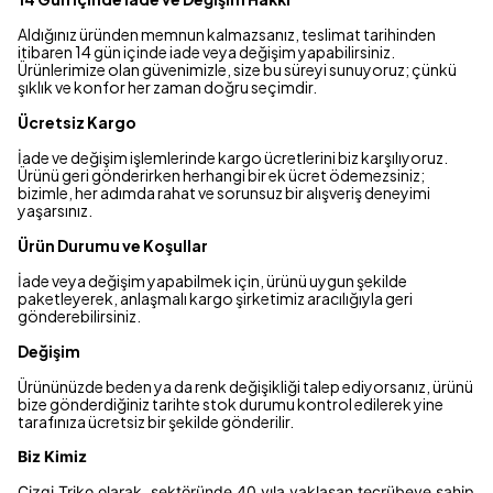
Aldığınız üründen memnun kalmazsanız, teslimat tarihinden
itibaren 14 gün içinde iade veya değişim yapabilirsiniz.
Ürünlerimize olan güvenimizle, size bu süreyi sunuyoruz; çünkü
şıklık ve konfor her zaman doğru seçimdir.
Ücretsiz Kargo
İade ve değişim işlemlerinde kargo ücretlerini biz karşılıyoruz.
Ürünü geri gönderirken herhangi bir ek ücret ödemezsiniz;
bizimle, her adımda rahat ve sorunsuz bir alışveriş deneyimi
yaşarsınız.
Ürün Durumu ve Koşullar
İade veya değişim yapabilmek için, ürünü uygun şekilde
paketleyerek, anlaşmalı kargo şirketimiz aracılığıyla geri
gönderebilirsiniz.
Değişim
Ürününüzde beden ya da renk değişikliği talep ediyorsanız, ürünü
bize gönderdiğiniz tarihte stok durumu kontrol edilerek yine
tarafınıza ücretsiz bir şekilde gönderilir.
Biz Kimiz
Çizgi Triko olarak, sektöründe 40 yıla yaklaşan tecrübeye sahip