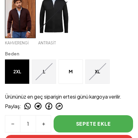
KAHVERENGİ
ANTRASİT
Beden
2XL
L
M
XL
Ürününüz en geç siparişin ertesi günü kargoya verilir.
Paylaş
:
SEPETE EKLE