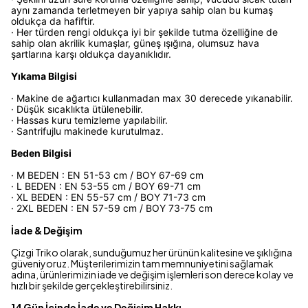
aynı zamanda terletmeyen bir yapıya sahip olan bu kumaş
oldukça da hafiftir.
· Her türden rengi oldukça iyi bir şekilde tutma özelliğine de
sahip olan akrilik kumaşlar, güneş ışığına, olumsuz hava
şartlarına karşı oldukça dayanıklıdır.
Yıkama Bilgisi
· Makine de ağartıcı kullanmadan max 30 derecede yıkanabilir.
· Düşük sıcaklıkta ütülenebilir.
· Hassas kuru temizleme yapılabilir.
· Santrifujlu makinede kurutulmaz.
Beden Bilgisi
· M BEDEN : EN 51-53 cm / BOY 67-69 cm
· L BEDEN : EN 53-55 cm / BOY 69-71 cm
· XL BEDEN : EN 55-57 cm / BOY 71-73 cm
· 2XL BEDEN : EN 57-59 cm / BOY 73-75 cm
İade & Değişim
Çizgi Triko olarak, sunduğumuz her ürünün kalitesine ve şıklığına
güveniyoruz. Müşterilerimizin tam memnuniyetini sağlamak
adına, ürünlerimizin iade ve değişim işlemleri son derece kolay ve
hızlı bir şekilde gerçekleştirebilirsiniz.
14 Gün İçinde İade ve Değişim Hakkı