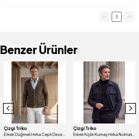
1
Benzer Ürünler
Çizgi Triko
Çizgi Triko
Erkek Düğmeli Hırka Cepli Desenli Çelik Örgü Klasik Kalıp - 5205M
Erkek Kışlık Kumaş Hırka Noktalı Desenli Klasik Kalıp - 5233G