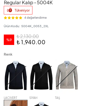
Regular Kalıp - 5004K
Tükeniyor
4 değerlendirme
Ürün Kodu
:
5004K_0053_2XL
₺ 2,130.00
%
9
₺ 1,940.00
Renk
LACİVERT
SİYAH
TAŞ