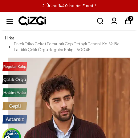
2. Ürüne %40 İndirim Fırsatı!
0
Hırka
Erkek Triko Ceket Fermuarlı Cep Detaylı Desenli Kol Ve Bel
Lastikli Çelik Örgü Regular Kalıp - 5004K