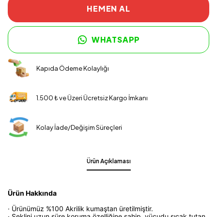
HEMEN AL
WHATSAPP
Kapıda Ödeme Kolaylığı
1.500 ₺ ve Üzeri Ücretsiz Kargo İmkanı
Kolay İade/Değişim Süreçleri
Ürün Açıklaması
Ürün Hakkında
· Ürünümüz %100 Akrilik kumaştan üretilmiştir.
· Şeklini uzun süre koruma özelliğine sahip, vücudu sıcak tutan