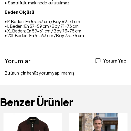
•⁠ ⁠Santrifujlu makinede kurutulmaz.
Beden Ölçüsü
• M Beden: En 55-57 cm / Boy 69-71 cm
• L Beden: En 57-59 cm / Boy 71-73 cm
• XL Beden: En 59-61 cm / Boy 73-75 cm
• 2XL Beden: En 61-63 cm / Boy 73-75 cm
Yorumlar
Yorum Yap
Bu ürün için henüz yorum yapılmamış.
Benzer Ürünler