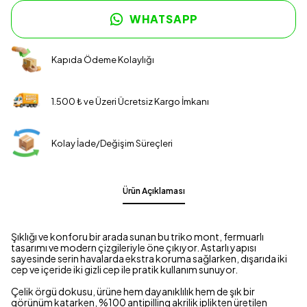
WHATSAPP
Kapıda Ödeme Kolaylığı
1.500 ₺ ve Üzeri Ücretsiz Kargo İmkanı
Kolay İade/Değişim Süreçleri
Ürün Açıklaması
Şıklığı ve konforu bir arada sunan bu triko mont, fermuarlı
tasarımı ve modern çizgileriyle öne çıkıyor. Astarlı yapısı
sayesinde serin havalarda ekstra koruma sağlarken, dışarıda iki
cep ve içeride iki gizli cep ile pratik kullanım sunuyor.
Çelik örgü dokusu, ürüne hem dayanıklılık hem de şık bir
görünüm katarken, %100 antipilling akrilik iplikten üretilen