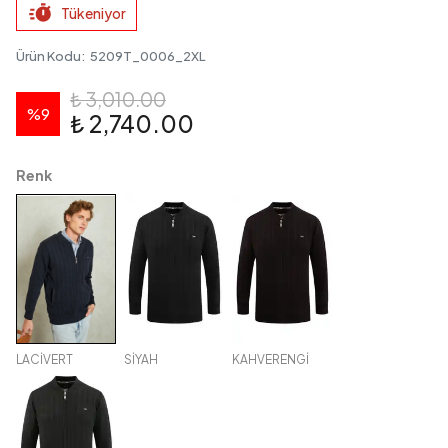
Tükeniyor
Ürün Kodu
:
5209T_0006_2XL
₺ 3,010.00
%
9
₺ 2,740.00
Renk
LACİVERT
SİYAH
KAHVERENGİ