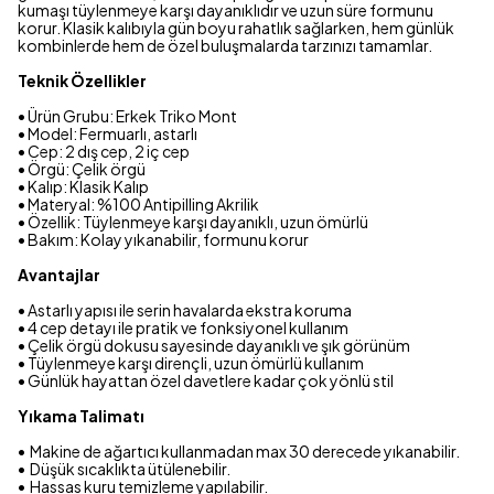
kumaşı tüylenmeye karşı dayanıklıdır ve uzun süre formunu
korur. Klasik kalıbıyla gün boyu rahatlık sağlarken, hem günlük
kombinlerde hem de özel buluşmalarda tarzınızı tamamlar.
Teknik Özellikler
• Ürün Grubu: Erkek Triko Mont
• Model: Fermuarlı, astarlı
• Cep: 2 dış cep, 2 iç cep
• Örgü: Çelik örgü
• Kalıp: Klasik Kalıp
• Materyal: %100 Antipilling Akrilik
• Özellik: Tüylenmeye karşı dayanıklı, uzun ömürlü
• Bakım: Kolay yıkanabilir, formunu korur
Avantajlar
• Astarlı yapısı ile serin havalarda ekstra koruma
• 4 cep detayı ile pratik ve fonksiyonel kullanım
• Çelik örgü dokusu sayesinde dayanıklı ve şık görünüm
• Tüylenmeye karşı dirençli, uzun ömürlü kullanım
• Günlük hayattan özel davetlere kadar çok yönlü stil
Yıkama Talimatı
•⁠ ⁠Makine de ağartıcı kullanmadan max 30 derecede yıkanabilir.
•⁠ ⁠Düşük sıcaklıkta ütülenebilir.
•⁠ ⁠Hassas kuru temizleme yapılabilir.