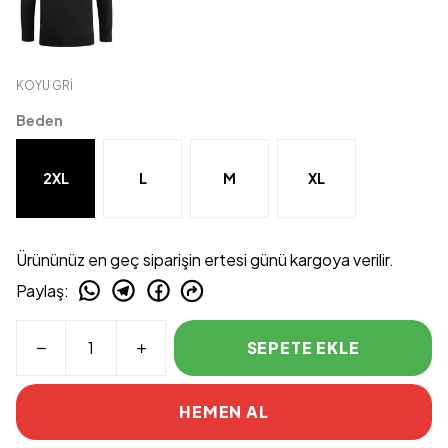
KOYU GRİ
Beden
2XL
L
M
XL
Ürününüz en geç siparişin ertesi günü kargoya verilir.
Paylaş
:
SEPETE EKLE
HEMEN AL