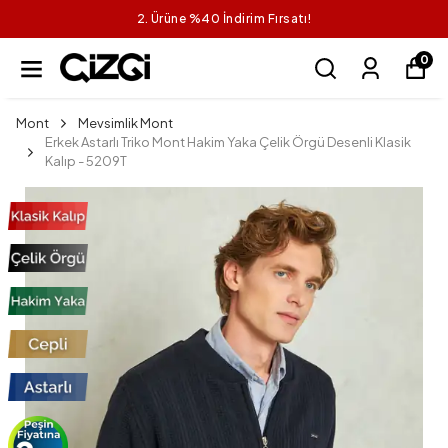
2. Ürüne %40 İndirim Fırsatı!
0
Mont
Mevsimlik Mont
Erkek Astarlı Triko Mont Hakim Yaka Çelik Örgü Desenli Klasik
Kalıp - 5209T