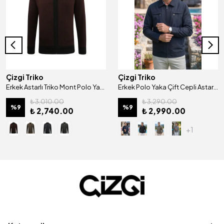
Çizgi Triko
Çizgi Triko
Erkek Astarlı Triko Mont Polo Yaka Çelik Örgü Desenli Klasik Kalıp - 5208P
Erkek Polo Yaka Çift Cepli Astarlı Mevsimlik Mont - A00001
₺ 3,010.00
₺ 3,290.00
%
9
%
9
₺ 2,740.00
₺ 2,990.00
+1